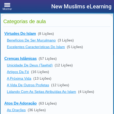
New Muslims eLearning
Mostrar
Categorias de aula
Virtudes Do Islam
(8 Lições)
Benefícios De Ser Muçulmano
(3 Lições)
Excelentes Características Do Islam
(5 Lições)
Crenças Islâmicas
(57 Lições)
Unicidade De Deus (Tawhid)
(12 Lições)
Artigos Da Fé
(16 Lições)
A Próxima Vida
(13 Lições)
A Vida De Outros Profetas
(12 Lições)
Lidando Com As Seitas Atribuídas Ao Islam
(4 Lições)
Atos De Adoração
(63 Lições)
As Orações
(36 Lições)