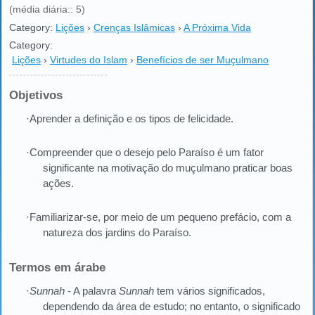
(média diária:: 5)
Category:
Lições
›
Crenças Islâmicas
›
A Próxima Vida
Category:
Lições
›
Virtudes do Islam
›
Benefícios de ser Muçulmano
Objetivos
·Aprender a definição e os tipos de felicidade.
·Compreender que o desejo pelo Paraíso é um fator
significante na motivação do muçulmano praticar boas
ações.
·Familiarizar-se, por meio de um pequeno prefácio, com a
natureza dos jardins do Paraíso.
Termos em árabe
·
Sunnah
- A palavra
Sunnah
tem vários significados,
dependendo da área de estudo; no entanto, o significado