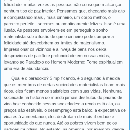
felicidade, muitas vezes as pessoas não conseguem alcançar
nenhum tipo de paz interior. Pensamos que, chegando mais alto
e conquistando mais , mais dinheiro, um corpo melhor, o
parceiro perfeito , seremos automaticamente felizes. Isso é uma
ilusão. As pessoas envolvem-se em perseguir o sonho
materialista sob a ilusão de que o dinheiro pode comprar a
felicidade até descobrirem os limites do materialismo.
Impressionar os vizinhos e a inveja de bens nos deixa
desprovidos de paixão e profundidade em nossas vidas,
levando ao Paradoxo do Homem Moderno: Fome espiritual em
uma era de abundância.
Qual é o paradoxo? Simplificando, é o seguinte: à medida
que os membros de certas sociedades materialistas ficam mais
ricos, eles ficam menos satisfeitos com suas vidas. Nenhuma
sociedade na história do mundo jamais desfrutou do padrão de
vida hoje conhecido nessas sociedades: a renda está alta, os
preços são estáveis, o desemprego está baixo, a expectativa de
vida está aumentando; eles desfrutam de mais liberdade e
oportunidade do que nunca. Até os pobres vivem bem pelos
padrões mundiais. No entanto, na América, por exemplo, desde