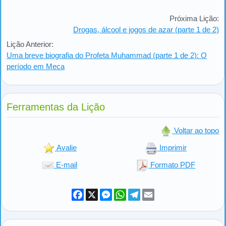
Próxima Lição:
Drogas, álcool e jogos de azar (parte 1 de 2)
Lição Anterior:
Uma breve biografia do Profeta Muhammad (parte 1 de 2): O
período em Meca
Ferramentas da Lição
Voltar ao topo
Avalie
Imprimir
E-mail
Formato PDF
Facebook
X
Messenger
WhatsApp
Telegram
Email