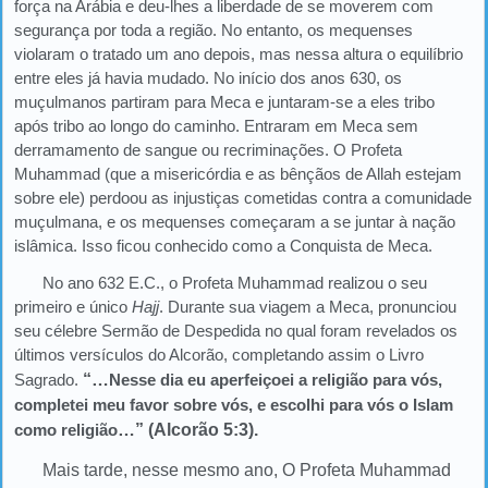
força na Arábia e deu-lhes a liberdade de se moverem com
segurança por toda a região. No entanto, os mequenses
violaram o tratado um ano depois, mas nessa altura o equilíbrio
entre eles já havia mudado. No início dos anos 630, os
muçulmanos partiram para Meca e juntaram-se a eles tribo
após tribo ao longo do caminho. Entraram em Meca sem
derramamento de sangue ou recriminações. O Profeta
Muhammad (que a misericórdia e as bênçãos de Allah estejam
sobre ele) perdoou as injustiças cometidas contra a comunidade
muçulmana, e os mequenses começaram a se juntar à nação
islâmica. Isso ficou conhecido como a Conquista de Meca.
No ano 632 E.C., o Profeta Muhammad realizou o seu
primeiro e único
Hajj
. Durante sua viagem a Meca, pronunciou
seu célebre Sermão de Despedida no qual foram revelados os
últimos versículos do Alcorão, completando assim o Livro
Sagrado.
“…
Nesse dia eu aperfeiçoei a religião para vós,
completei meu favor sobre vós, e escolhi para vós o Islam
como religião
…” (Alcorão 5:3).
Mais tarde, nesse mesmo ano, O Profeta Muhammad