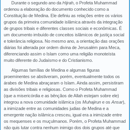
Durante o segundo ano da
Hijrah
, o Profeta Muhammad
ordenou a elaboração do documento conhecido como a
Constituição de Medina. Ele definiu as relações entre os vários
grupos da primeira comunidade islâmica através da integração
de grupos tribais e diferentes classes sociais e econômicas. É
um documento imbuído de conceitos islâmicos de justiça social
e tolerância religiosa. No mesmo ano, a orientação das orações
diárias foi alterada por ordem divina de Jerusalém para Meca,
diferenciando assim o Islam como uma religião monoteísta
muito diferente do Judaísmo e do Cristianismo.
Algumas famílias de Medina e algumas figuras
proeminentes se abstiveram, porém, eventualmente todos os
árabes de Medina abraçaram o Islam. Ainda assim, persistiram
as divisões tribais e religiosas. Como o Profeta Muhammad
(que a misericórdia e as bênçãos de Allah estejam sobre ele)
integrou a nova comunidade islâmica (os
Muhajirun
e os
Ansar
),
a inimizade entre as comunidades judias de Medina e a
emergente nação islâmica cresceu, igual era a inimizade entre
os mequenses e os muçulmanos. Porém, o Profeta Muhammad
não quis lutar contra nenhum inimigo dos dois grupos até que