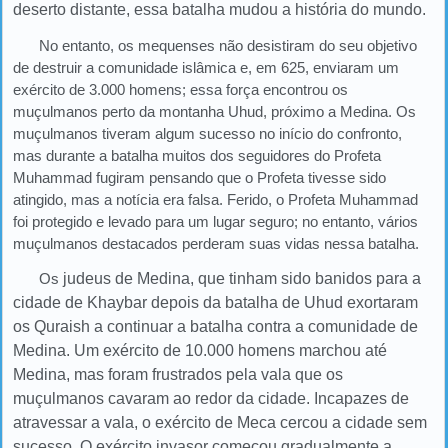
deserto distante, essa batalha mudou a história do mundo.
No entanto, os mequenses não desistiram do seu objetivo
de destruir a comunidade islâmica e, em 625, enviaram um
exército de 3.000 homens; essa força encontrou os
muçulmanos perto da montanha Uhud, próximo a Medina. Os
muçulmanos tiveram algum sucesso no início do confronto,
mas durante a batalha muitos dos seguidores do Profeta
Muhammad fugiram pensando que o Profeta tivesse sido
atingido, mas a notícia era falsa. Ferido, o Profeta Muhammad
foi protegido e levado para um lugar seguro; no entanto, vários
muçulmanos destacados perderam suas vidas nessa batalha.
Os
judeus de Medina, que tinham sido banidos para a
cidade de Khaybar depois da batalha de Uhud exortaram
os Quraish a continuar a batalha contra a comunidade de
Medina. Um exército de 10.000 homens marchou até
Medina, mas foram frustrados pela vala que os
muçulmanos cavaram ao redor da cidade. Incapazes de
atravessar a vala, o exército de Meca cercou a cidade sem
sucesso. O exército invasor começou gradualmente a