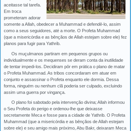
aceitasse tal tarefa.
Em troca
prometeram adorar
somente a Allah, obedecer a Muhammad e defendê-lo, assim
como a seus seguidores, até a morte. O Profeta Muhammad
(que a misericórdia e as bênçãos de Allah estejam sobre ele) fez
planos para fugir para Yathrib.
Os muçulmanos partiram em pequenos grupos ou
individualmente e os mequenses se deram conta da inutilidade
de tentar impedi-los. Decidiram pôr em prática o plano de matar
o Profeta Muhammad. As tribos concordaram em atuar em
conjunto e assassinar o Profeta enquanto ele dormia. Dessa
forma, ninguém ou nenhum clã poderia ser culpado, excluindo
assim uma guerra por vingança.
O plano foi sabotado pela intervenção divina; Allah informou
o Seu Profeta do perigo e ordenou-lhe que deixasse
secretamente Meca e fosse para a cidade de Yathrib. O Profeta
Muhammad (que a misericórdia e as bênçãos de Allah estejam
sobre ele) e seu amigo mais próximo, Abu Bakr, deixaram Meca