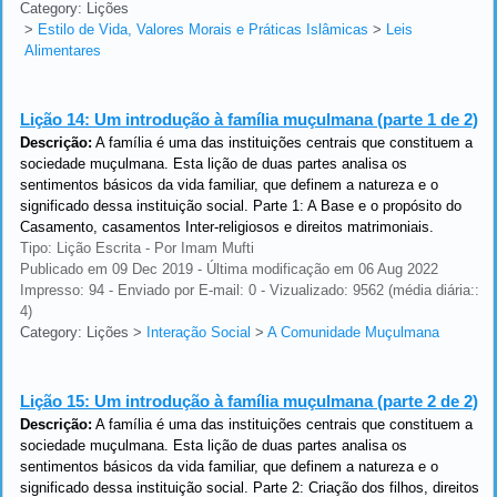
Category: Lições
>
Estilo de Vida, Valores Morais e Práticas Islâmicas
>
Leis
Alimentares
Lição 14:
Um introdução à família muçulmana (parte 1 de 2)
Descrição:
A família é uma das instituições centrais que constituem a
sociedade muçulmana. Esta lição de duas partes analisa os
sentimentos básicos da vida familiar, que definem a natureza e o
significado dessa instituição social. Parte 1: A Base e o propósito do
Casamento, casamentos Inter-religiosos e direitos matrimoniais.
Tipo: Lição Escrita - Por Imam Mufti
Publicado em 09 Dec 2019 - Última modificação em 06 Aug 2022
Impresso: 94 - Enviado por E-mail: 0 - Vizualizado: 9562 (média diária::
4)
Category: Lições
>
Interação Social
>
A Comunidade Muçulmana
Lição 15:
Um introdução à família muçulmana (parte 2 de 2)
Descrição:
A família é uma das instituições centrais que constituem a
sociedade muçulmana. Esta lição de duas partes analisa os
sentimentos básicos da vida familiar, que definem a natureza e o
significado dessa instituição social. Parte 2: Criação dos filhos, direitos