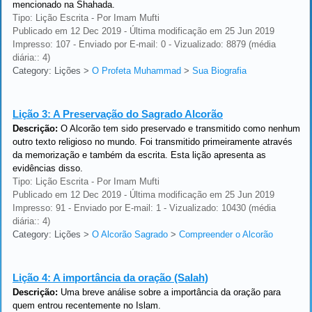
mencionado na Shahada.
Tipo: Lição Escrita - Por Imam Mufti
Publicado em 12 Dec 2019 - Última modificação em 25 Jun 2019
Impresso: 107 - Enviado por E-mail: 0 - Vizualizado: 8879 (média
diária:: 4)
Category: Lições
>
O Profeta Muhammad
>
Sua Biografia
Lição 3:
A Preservação do Sagrado Alcorão
Descrição:
O Alcorão tem sido preservado e transmitido como nenhum
outro texto religioso no mundo. Foi transmitido primeiramente através
da memorização e também da escrita. Esta lição apresenta as
evidências disso.
Tipo: Lição Escrita - Por Imam Mufti
Publicado em 12 Dec 2019 - Última modificação em 25 Jun 2019
Impresso: 91 - Enviado por E-mail: 1 - Vizualizado: 10430 (média
diária:: 4)
Category: Lições
>
O Alcorão Sagrado
>
Compreender o Alcorão
Lição 4:
A importância da oração (Salah)
Descrição:
Uma breve análise sobre a importância da oração para
quem entrou recentemente no Islam.