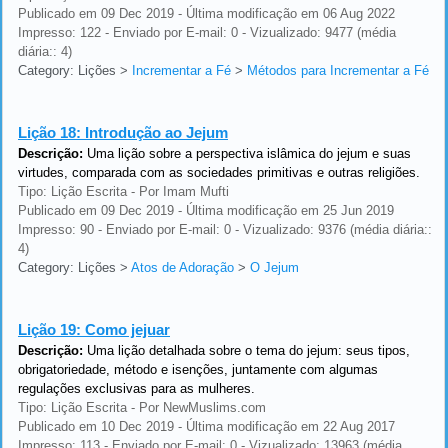
Publicado em 09 Dec 2019 - Última modificação em 06 Aug 2022
Impresso: 122 - Enviado por E-mail: 0 - Vizualizado: 9477 (média
diária:: 4)
Category: Lições
>
Incrementar a Fé
>
Métodos para Incrementar a Fé
Lição 18:
Introdução ao Jejum
Descrição:
Uma lição sobre a perspectiva islâmica do jejum e suas
virtudes, comparada com as sociedades primitivas e outras religiões.
Tipo: Lição Escrita - Por Imam Mufti
Publicado em 09 Dec 2019 - Última modificação em 25 Jun 2019
Impresso: 90 - Enviado por E-mail: 0 - Vizualizado: 9376 (média diária::
4)
Category: Lições
>
Atos de Adoração
>
O Jejum
Lição 19:
Como jejuar
Descrição:
Uma lição detalhada sobre o tema do jejum: seus tipos,
obrigatoriedade, método e isenções, juntamente com algumas
regulações exclusivas para as mulheres.
Tipo: Lição Escrita - Por NewMuslims.com
Publicado em 10 Dec 2019 - Última modificação em 22 Aug 2017
Impresso: 113 - Enviado por E-mail: 0 - Vizualizado: 13963 (média