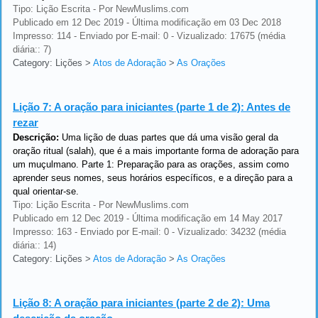
Tipo: Lição Escrita - Por NewMuslims.com
Publicado em 12 Dec 2019 - Última modificação em 03 Dec 2018
Impresso: 114 - Enviado por E-mail: 0 - Vizualizado: 17675 (média
diária:: 7)
Category: Lições
>
Atos de Adoração
>
As Orações
Lição 7:
A oração para iniciantes (parte 1 de 2): Antes de
rezar
Descrição:
Uma lição de duas partes que dá uma visão geral da
oração ritual (salah), que é a mais importante forma de adoração para
um muçulmano. Parte 1: Preparação para as orações, assim como
aprender seus nomes, seus horários específicos, e a direção para a
qual orientar-se.
Tipo: Lição Escrita - Por NewMuslims.com
Publicado em 12 Dec 2019 - Última modificação em 14 May 2017
Impresso: 163 - Enviado por E-mail: 0 - Vizualizado: 34232 (média
diária:: 14)
Category: Lições
>
Atos de Adoração
>
As Orações
Lição 8:
A oração para iniciantes (parte 2 de 2): Uma