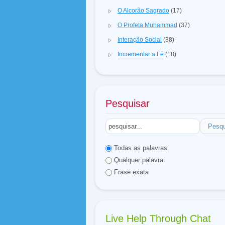
O Alcorão Sagrado
(17)
O Profeta Muhammad
(37)
Interação Social
(38)
Incrementar a Fé
(18)
Pesquisar
Pesqu
Todas as palavras
Qualquer palavra
Frase exata
Live Help Through Chat