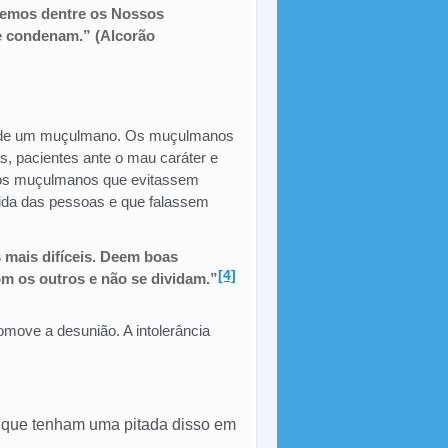
egemos dentre os Nossos
se condenam.” (Alcorão
er de um muçulmano. Os muçulmanos
, pacientes ante o mau caráter e
 aos muçulmanos que evitassem
vida das pessoas e que falassem
 mais difíceis. Deem boas
[4]
m os outros e não se dividam.”
omove a desunião. A intolerância
 que tenham uma pitada disso em