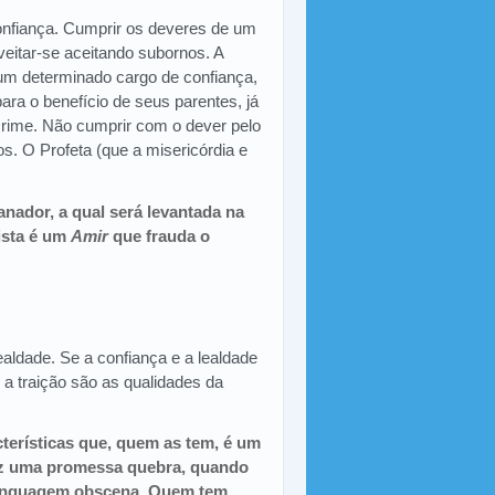
confiança. Cumprir os deveres de um
veitar-se aceitando subornos. A
m determinado cargo de confiança,
ara o benefício de seus parentes, já
crime. Não cumprir com o dever pelo
os. O Profeta (que a misericórdia e
nador, a qual será levantada na
ista é um
Amir
que frauda o
ealdade. Se a confiança e a lealdade
 a traição são as qualidades da
terísticas que, quem as tem, é um
faz uma promessa quebra, quando
 linguagem obscena. Quem tem