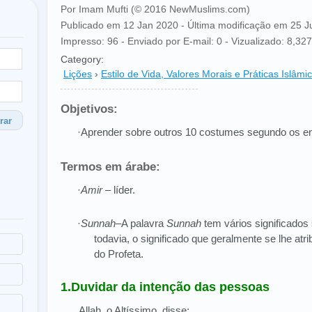
Por Imam Mufti (© 2016 NewMuslims.com)
Publicado em 12 Jan 2020 - Última modificação em 25 
Impresso: 96 - Enviado por E-mail: 0 - Vizualizado: 8,327 
Category:
Lições
›
Estilo de Vida, Valores Morais e Práticas Islâmi
Objetivos:
rar
·Aprender sobre outros 10 costumes segundo os e
Termos em árabe:
·
Amir
– líder.
·
Sunnah
–A palavra
Sunnah
tem vários significados
todavia, o significado que geralmente se lhe atr
do Profeta.
1.Duvidar da intenção das pessoas
Allah, o Altíssimo, disse: