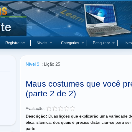
Registre-se
Níveis
Categorias
Pesquisar
Livro
Nível 9
:: Lição 25
Maus costumes que você pre
(parte 2 de 2)
Avaliação:
Descrição:
Duas lições que explicarão uma variedade de
ética islâmica, dos quais é preciso distanciar-se para 
parte.