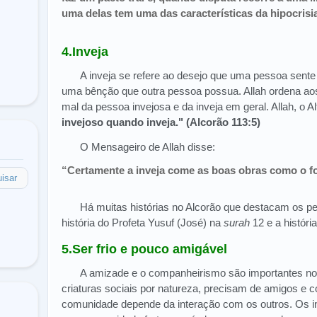
uma delas tem uma das características da hipocrisi
4.Inveja
A inveja se refere ao desejo que uma pessoa sente
uma bênção que outra pessoa possua. Allah ordena ao
mal da pessoa invejosa e da inveja em geral. Allah, o A
invejoso quando inveja." (Alcorão 113:5)
O Mensageiro de Allah disse:
“Certamente a inveja come as boas obras como o f
isar
Há muitas histórias no Alcorão que destacam os pe
história do Profeta Yusuf (José) na
surah
12 e a histór
5.Ser frio e pouco amigável
A amizade e o companheirismo são importantes n
criaturas sociais por natureza, precisam de amigos e
comunidade depende da interação com os outros. Os in