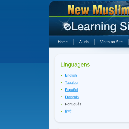
Home
Ajuda
Visita ao Site
Linguagens
English
Tagalog
Español
Français
Português
हिन्दी