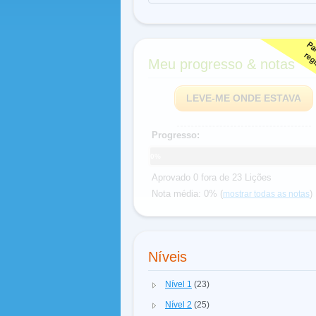
Meu progresso & notas
LEVE-ME ONDE ESTAVA
Progresso:
0%
Aprovado 0 fora de 23 Lições
Nota média: 0% (
)
mostrar todas as notas
Níveis
Nível 1
(23)
Nível 2
(25)