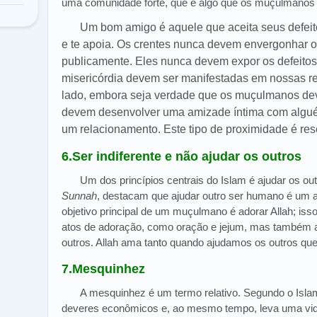
uma comunidade forte, que é algo que os muçulmanos
Um bom amigo é aquele que aceita seus defei
e te apoia. Os crentes nunca devem envergonhar o
publicamente. Eles nunca devem expor os defeitos
misericórdia devem ser manifestadas em nossas re
lado, embora seja verdade que os muçulmanos dev
devem desenvolver uma amizade íntima com algué
um relacionamento. Este tipo de proximidade é re
6.Ser indiferente e não ajudar os outros
Um dos princípios centrais do Islam é ajudar os ou
Sunnah
, destacam que ajudar outro ser humano é um 
objetivo principal de um muçulmano é adorar Allah; is
atos de adoração, como oração e jejum, mas também a
outros. Allah ama tanto quando ajudamos os outros qu
7.Mesquinhez
A mesquinhez é um termo relativo. Segundo o Isl
deveres econômicos e, ao mesmo tempo, leva uma vida