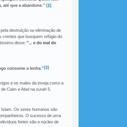
a, até que a abandone.”
[2]
 pela destruição ou eliminação de
s crentes que busquem refúgio do
ltíssimo disse:
"... e do mal do
[3]
ogo consome a lenha.”
rigos e os males da inveja como a
ia de Caim e Abel na
surah
5.
o Islam. Os seres humanos são
 companheiros. O sucesso de uma
divíduos fortes são o núcleo de