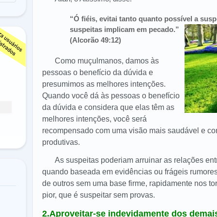
“Ó fiéis, evitai tanto quanto possível a sus
suspeitas implicam em pecado
.”
(Alcorão 49:12)
Como muçulmanos, damos às
pessoas o benefício da dúvida e
presumimos as melhores intenções.
Quando você dá às pessoas o benefício
da dúvida e considera que elas têm as
melhores intenções, você será
recompensado com uma visão mais saudável e com 
produtivas.
As suspeitas poderiam arruinar as relações en
quando baseada em evidências ou frágeis rumore
de outros sem uma base firme,
rapidamente nos t
pior, que é suspeitar sem provas.
2.Aproveitar-se indevidamente dos demai