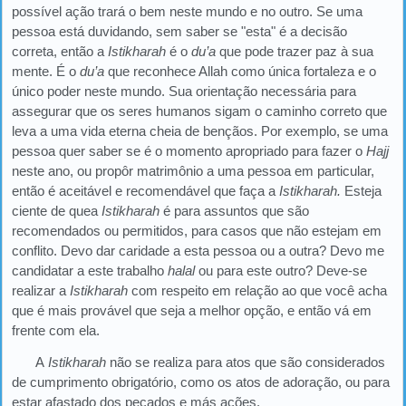
possível ação trará o bem neste mundo e no outro. Se uma
pessoa está duvidando, sem saber se "esta" é a decisão
correta, então a
Istikharah
é o
du’a
que pode trazer paz à sua
mente. É o
du’a
que reconhece Allah como única fortaleza e o
único poder neste mundo. Sua orientação necessária para
assegurar que os seres humanos sigam o caminho correto que
leva a uma vida eterna cheia de bençãos. Por exemplo, se uma
pessoa quer saber se é o momento apropriado para fazer o
Hajj
neste ano, ou propôr matrimônio a uma pessoa em particular,
então é aceitável e recomendável que faça a
Istikharah.
Esteja
ciente de quea
Istikharah
é para assuntos que são
recomendados ou permitidos, para casos que não estejam em
conflito. Devo dar caridade a esta pessoa ou a outra? Devo me
candidatar a este trabalho
halal
ou para este outro? Deve-se
realizar a
Istikharah
com respeito em relação ao que você acha
que é mais provável que seja a melhor opção, e então vá em
frente com ela.
A
Istikharah
não se realiza para atos que são considerados
de cumprimento obrigatório, como os atos de adoração, ou para
estar afastado dos pecados e más ações.