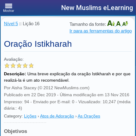
New Muslims eLearning
Mostrar
Nível 5
:: Lição 16
Tamanho da fonte:
Ir para as ferramentas do artigo
Oração Istikharah
Avaliação:
Descrição:
Uma breve explicação da oração Istikharah e por que
realizá-la é um ato recomendável.
Por Aisha Stacey (© 2012 NewMuslims.com)
Publicado em 22 Dec 2019 - Última modificação em 13 Nov 2016
Impresso: 94 - Enviado por E-mail: 0 - Vizualizado: 10,247 (média
diária:: 4)
Category:
Lições
›
Atos de Adoração
›
As Orações
Objetivos