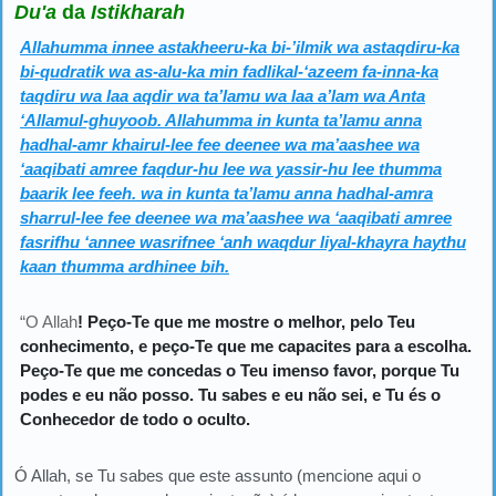
Du'a
da
Istikharah
Allahumma innee astakheeru-ka bi-’ilmik wa astaqdiru-ka
bi-qudratik wa as-alu-ka min fadlikal-‘azeem fa-inna-ka
taqdiru wa laa aqdir wa ta’lamu wa laa a’lam wa Anta
‘Allamul-ghuyoob. Allahumma in kunta ta’lamu anna
hadhal-amr khairul-lee fee deenee wa ma’aashee wa
‘aaqibati amree faqdur-hu lee wa yassir-hu lee thumma
baarik lee feeh. wa in kunta ta’lamu anna hadhal-amra
sharrul-lee fee deenee wa ma’aashee wa ‘aaqibati amree
fasrifhu ‘annee wasrifnee ‘anh waqdur liyal-khayra haythu
kaan thumma ardhinee bih.
“O Allah
! P
eço-Te que me mostre o melhor, pelo Teu
conhecimento, e peço-Te que me capacites para a escolha.
Peço-Te que me concedas o Teu imenso favor, porque Tu
podes e eu não posso. Tu sabes e eu não sei, e Tu és o
Conhecedor de todo o oculto.
Ó Allah, se Tu sabes que este assunto (mencione aqui o