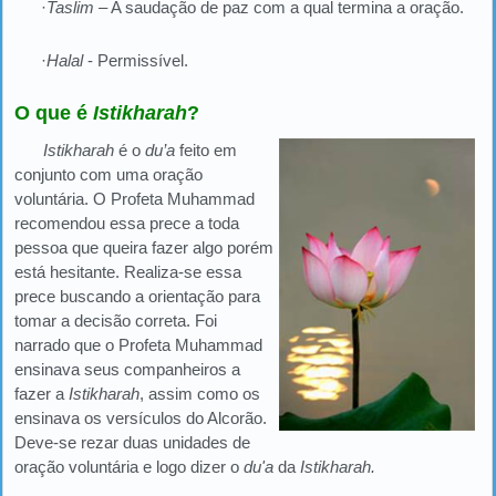
·
Taslim
– A saudação de paz com a qual termina a oração.
·
Halal
- Permissível.
O que é
Istikharah
?
Istikharah
é o
du’a
feito em
conjunto com uma oração
voluntária. O Profeta Muhammad
recomendou essa prece a toda
pessoa que queira fazer algo porém
está hesitante. Realiza-se essa
prece buscando a orientação para
tomar a decisão correta. Foi
narrado que o Profeta Muhammad
ensinava seus companheiros a
fazer a
Istikharah
, assim como os
ensinava os versículos do Alcorão.
Deve-se rezar duas unidades de
oração voluntária e logo dizer o
du'a
da
Istikharah.