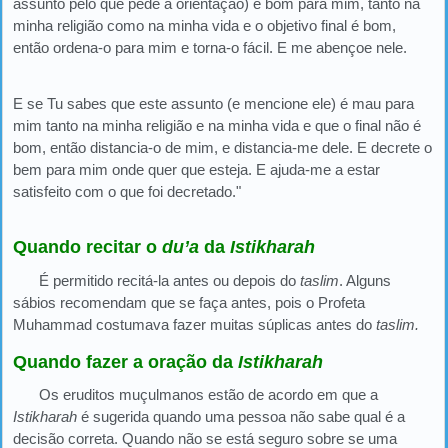
assunto pelo que pede a orientação) é bom para mim, tanto na
minha religião como na minha vida e o objetivo final é bom,
então ordena-o para mim e torna-o fácil. E me abençoe nele.
E se Tu sabes que este assunto (e mencione ele) é mau para
mim tanto na minha religião e na minha vida e que o final não é
bom, então distancia-o de mim, e distancia-me dele. E decrete o
bem para mim onde quer que esteja. E ajuda-me a estar
satisfeito com o que foi decretado."
Quando recitar o
du’a
da
Istikharah
É permitido recitá-la antes ou depois do
taslim
. Alguns
sábios recomendam que se faça antes, pois o Profeta
Muhammad costumava fazer muitas súplicas antes do
taslim.
Quando fazer a oração da
Istikharah
Os eruditos muçulmanos estão de acordo em que a
Istikharah
é sugerida quando uma pessoa não sabe qual é a
decisão correta. Quando não se está seguro sobre se uma