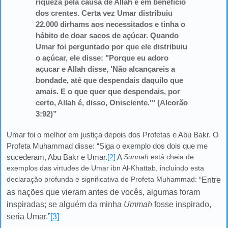
riqueza pela causa de Allah e em benefício
dos crentes. Certa vez Umar distribuiu
22.000 dirhams aos necessitados e tinha o
hábito de doar sacos de açúcar. Quando
Umar foi perguntado por que ele distribuiu
o açúcar, ele disse: "Porque eu adoro
açucar e Allah disse, 'Não alcançareis a
bondade, até que despendais daquilo que
amais. E o que quer que despendais, por
certo, Allah é, disso, Onisciente.'" (Alcorão
3:92)”
Umar foi o melhor em justiça depois dos Profetas e Abu Bakr. O
Profeta Muhammad disse: “Siga o exemplo dos dois que me
sucederam, Abu Bakr e Umar.
[2]
A
Sunnah
está cheia de
exemplos das virtudes de Umar ibn Al-Khattab, incluindo esta
declaração profunda e significativa do Profeta Muhammad:
“Entre
as nações que vieram antes de vocês, algumas foram
inspiradas; se alguém da minha
Ummah
fosse inspirado,
seria Umar.”
[3]