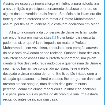
Assim, ele usou sua imensa força e influência para ridicularizar
a nova religião e participou abertamente do abuso e tortura de
alguns dos convertidos mais fracos. Seu ódio pelo Islam era tão
forte que ele se ofereceu para matar o Profeta Muhammad e,
assim, pôr fim às mudanças que estavam ocorrendo em Meca.
A história completa da conversão de Umar ao Islam pode
ser encontrada em muitos sites.
[1]
No entanto, para encurtar,
podemos dizer que Allah o impediu de matar o Profeta
Muhammad e, em vez disso, conquistou seu coração através
do belo som do Alcorão sendo recitado. Quando Umar declarou
sua intenção de assassinar o Profeta Muhammad, um jovem
crente tentou desviá-lo, revelando que a querida irmã de Umar e
seu marido haviam se convertido ao Islam. Teve o efeito
desejado e Umar mudou de rumo. Ele ficou tão irritado com a
situação que atacou sua irmã e causou-lhe um grande dano, até
mesmo tirando sangue, mas depois de alguns minutos
percebeu como ele quase machucou sua irmã e se acalmou.
Ele pediu para ouvir as partes do Alcorão que sua irmã estava
recitando antes de invadir sua casa.