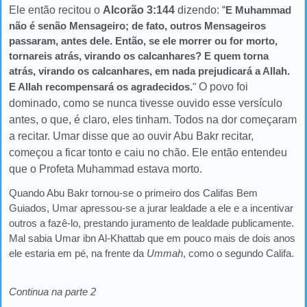
Ele então recitou o
Alcorão 3:144
dizendo: “
E Muhammad
não é senão Mensageiro; de fato, outros Mensageiros
passaram, antes dele. Então, se ele morrer ou for morto,
tornareis atrás, virando os calcanhares? E quem torna
atrás, virando os calcanhares, em nada prejudicará a Allah.
E Allah recompensará os agradecidos.
"
O povo foi
dominado, como se nunca tivesse ouvido esse versículo
antes, o que, é claro, eles tinham. Todos na dor começaram
a recitar. Umar disse que ao ouvir Abu Bakr recitar,
começou a ficar tonto e caiu no chão. Ele então entendeu
que o Profeta Muhammad estava morto.
Quando Abu Bakr tornou-se o primeiro dos Califas Bem
Guiados, Umar apressou-se a jurar lealdade a ele e a incentivar
outros a fazê-lo, prestando juramento de lealdade publicamente.
Mal sabia Umar ibn Al-Khattab que em pouco mais de dois anos
ele estaria em pé, na frente da
Ummah
, como o segundo Califa.
Continua na parte 2