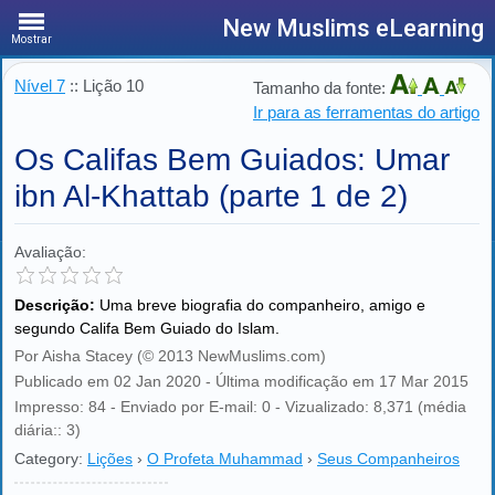
New Muslims eLearning
Mostrar
Nível 7
:: Lição 10
Tamanho da fonte:
Ir para as ferramentas do artigo
Os Califas Bem Guiados: Umar
ibn Al-Khattab (parte 1 de 2)
Avaliação:
Descrição:
Uma breve biografia do companheiro, amigo e
segundo Califa Bem Guiado do Islam.
Por Aisha Stacey (© 2013 NewMuslims.com)
Publicado em 02 Jan 2020 - Última modificação em 17 Mar 2015
Impresso: 84 - Enviado por E-mail: 0 - Vizualizado: 8,371 (média
diária:: 3)
Category:
Lições
›
O Profeta Muhammad
›
Seus Companheiros