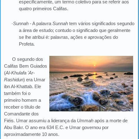
especificamente, um termo coletivo para se referir aos
quatro primeiros Califas.
·
Sunnah
- A palavra
Sunnah
tem vários significados segundo
a área de estudo; contudo o significado que geralmente
se lhe atribui é: palavras, ações e aprovações do
Profeta.
O segundo dos
Califas Bem Guiados
(
Al-Khulafa 'Ar-
Rashidun
) era Umar
ibn Al-Khattab. Ele
também foi o
primeiro homem a
receber o título de
Comandante dos
Fiéis. Umar assumiu a liderança da
Ummah
após a morte de
Abu Bakr. O ano era 634 E.C. e Umar governou por
aproximadamente 10 anos.