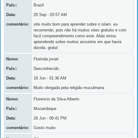
País::
Brazil
Data:
20 Sep - 03:57 AM
comentário:
site muito bom para aprender sobre o islam. eu
recomendo, pois não há muitos sites gratuito e com
facil compreendimento como este. Aliás estou
aprendendo sobre muitos assuntos em que havia
dúvida. grata!
Nome:
Florinda jovati
País::
Desconhecido
Data:
18 Jun - 01:36 AM
comentário:
Muito obrigada pela religião muculmana
Nome:
Florencio da Silva Alberto
País::
Mozambique
Data:
26 Jun - 08:41 PM
comentário:
Gosto muito