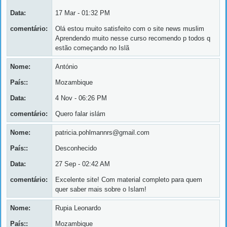
Data:
17 Mar - 01:32 PM
comentário:
Olá estou muito satisfeito com o site news muslim
Aprendendo muito nesse curso recomendo p todos q
estão começando no Islã
Nome:
António
País::
Mozambique
Data:
4 Nov - 06:26 PM
comentário:
Quero falar islám
Nome:
patricia.pohlmannrs@gmail.com
País::
Desconhecido
Data:
27 Sep - 02:42 AM
comentário:
Excelente site! Com material completo para quem
quer saber mais sobre o Islam!
Nome:
Rupia Leonardo
País::
Mozambique