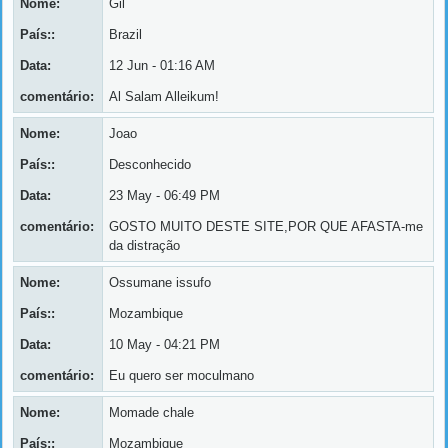
Nome:
Gil
País::
Brazil
Data:
12 Jun - 01:16 AM
comentário:
Al Salam Alleikum!
Nome:
Joao
País::
Desconhecido
Data:
23 May - 06:49 PM
comentário:
GOSTO MUITO DESTE SITE,POR QUE AFASTA-me
da distração
Nome:
Ossumane issufo
País::
Mozambique
Data:
10 May - 04:21 PM
comentário:
Eu quero ser moculmano
Nome:
Momade chale
País::
Mozambique