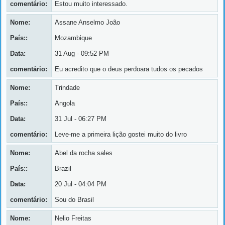
comentário:
Estou muito interessado.
Nome:
Assane Anselmo João
País::
Mozambique
Data:
31 Aug - 09:52 PM
comentário:
Eu acredito que o deus perdoara tudos os pecados
Nome:
Trindade
País::
Angola
Data:
31 Jul - 06:27 PM
comentário:
Leve-me a primeira lição gostei muito do livro
Nome:
Abel da rocha sales
País::
Brazil
Data:
20 Jul - 04:04 PM
comentário:
Sou do Brasil
Nome:
Nelio Freitas