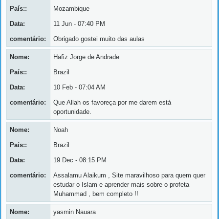
País::
Mozambique
Data:
11 Jun - 07:40 PM
comentário:
Obrigado gostei muito das aulas
Nome:
Hafiz Jorge de Andrade
País::
Brazil
Data:
10 Feb - 07:04 AM
comentário:
Que Allah os favoreça por me darem está
oportunidade.
Nome:
Noah
País::
Brazil
Data:
19 Dec - 08:15 PM
comentário:
Assalamu Alaikum , Site maravilhoso para quem quer
estudar o Islam e aprender mais sobre o profeta
Muhammad , bem completo !!
Nome:
yasmin Nauara