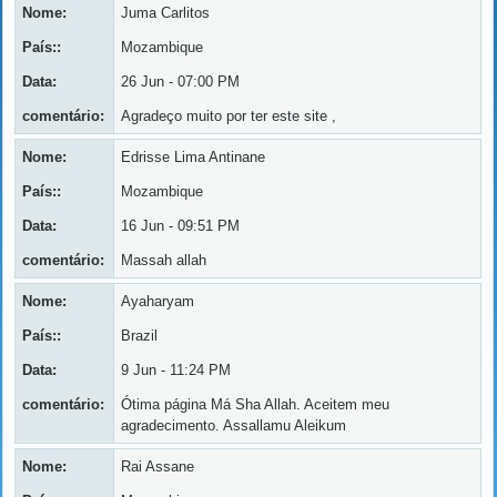
Nome:
Juma Carlitos
País::
Mozambique
Data:
26 Jun - 07:00 PM
comentário:
Agradeço muito por ter este site ,
Nome:
Edrisse Lima Antinane
País::
Mozambique
Data:
16 Jun - 09:51 PM
comentário:
Massah allah
Nome:
Ayaharyam
País::
Brazil
Data:
9 Jun - 11:24 PM
comentário:
Ótima página Má Sha Allah. Aceitem meu
agradecimento. Assallamu Aleikum
Nome:
Rai Assane