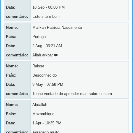
Data:
18 Sep - 08:03 PM
comentário:
Este site e bom
Nome:
Malikah Patrícia Nascimento
País::
Portugal
Data:
2 Aug - 03:21 AM
comentário:
Allah arkbar ❤️
Nome:
Raisse
País::
Desconhecido
Data:
9 May - 07:58 PM
comentário:
Tenho vontade de aprender mas sobre o islam
Nome:
Abdallah
País::
Mozambique
Data:
1 Apr - 10:35 PM
comentário:
Agradeço muito