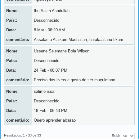
Nome:
Ibn Salim Asadullah
País::
Desconhecido
Data:
8 Mar - 06:20 AM
comentário:
Assalamu Alaikum Mashallah, barakaallahu fikum.
Nome:
Ussene Selemane Boia Wilson
País::
Desconhecido
Data:
24 Feb - 08:07 PM
comentário:
Preciso dos livros e gosto de ser muçulmano.
Nome:
salimo issa
País::
Desconhecido
Data:
18 Feb - 06:43 PM
comentário:
Quero aprender alcurao
Resultados: 1 - 33 de 33
Exibir