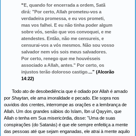
“
E, quando for encerrada a ordem, Satã
dirá: "Por certo, Allah prometeu-vos a
verdadeira promessa, e eu vos prometi,
mas vos falhei. E eu não tinha poder algum
sobre vós, senão que vos convoquei, e me
atendestes. Então, não me censureis, e
censurai-vos a vós mesmos. Não sou vosso
salvador nem vós sois meus salvadores.
Por certo, renego que me houvésseis
associado a Allah, antes." Por certo, os
injustos terão doloroso castigo.
...” (Alcorão
14:22)
Todo ato de desobediência que é odiado por Allah é amado
por
Shaytan
, ele ama imoralidade e pecado. Ele sopra nos
ouvidos dos crentes, interrompe as orações e a lembrança de
Allah. Um dos grandes sábios do Islam, Ibn ul Qayyim, que
Allah o tenha em Sua misericórdia, disse: "Uma de suas
conspirações (do Satanás) é que ele sempre enfeitiça a mente
das pessoas até que sejam enganadas, ele atrai à mente aquilo