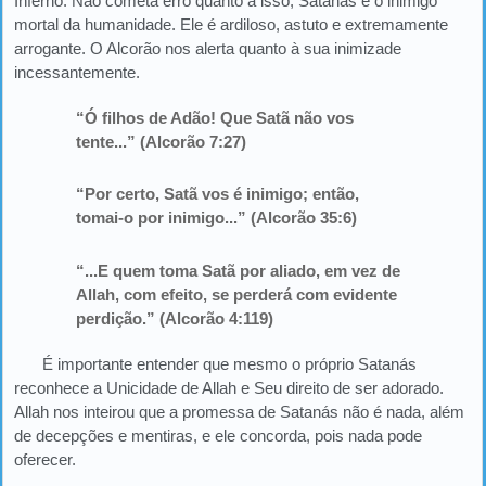
Inferno. Não cometa erro quanto a isso; Satanás é o inimigo
mortal da humanidade. Ele é ardiloso, astuto e extremamente
arrogante. O Alcorão nos alerta quanto à sua inimizade
incessantemente.
“Ó filhos de Adão! Que Satã não vos
tente...” (Alcorão 7:27)
“Por certo, Satã vos é inimigo; então,
tomai-o por inimigo...” (Alcorão 35:6)
“...E quem toma Satã por aliado, em vez de
Allah, com efeito, se perderá com evidente
perdição.” (Alcorão 4:119)
É importante entender que mesmo o próprio Satanás
reconhece a Unicidade de Allah e Seu direito de ser adorado.
Allah nos inteirou que a promessa de Satanás não é nada, além
de decepções e mentiras, e ele concorda, pois nada pode
oferecer.