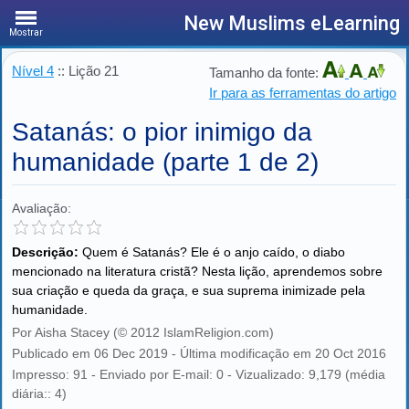
New Muslims eLearning
Mostrar
Nível 4
:: Lição 21
Tamanho da fonte:
Ir para as ferramentas do artigo
Satanás: o pior inimigo da
humanidade (parte 1 de 2)
Avaliação:
Descrição:
Quem é Satanás? Ele é o anjo caído, o diabo
mencionado na literatura cristã? Nesta lição, aprendemos sobre
sua criação e queda da graça, e sua suprema inimizade pela
humanidade.
Por Aisha Stacey (© 2012 IslamReligion.com)
Publicado em 06 Dec 2019 - Última modificação em 20 Oct 2016
Impresso: 91 - Enviado por E-mail: 0 - Vizualizado: 9,179 (média
diária:: 4)