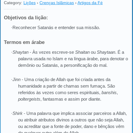
Category:
Lições
›
Crenças Islâmicas
›
Artigos da Fé
Objetivos da lição:
·Reconhecer Satanás e entender sua missão.
Termos em árabe
·
Shaytan
- Às vezes escreve-se
Shaitan
ou
Shaytaan
. É a
palavra usada no Islam e na língua árabe, para denotar o
demônio ou Satanás, a personificação do mal.
·
Jinn
- Uma criação de Allah que foi criada antes da
humanidade a partir de chamas sem fumaça. São
referidos às vezes como seres espirituais,
banshis
,
poltergeists
, fantasmas e assim por diante.
·
Shirk
- Uma palavra que implica associar parceiros a Allah,
ou atribuir atributos divinos a outros que não seja Allah,
ou acreditar que a fonte de poder, dano e bênçãos vêm
de qualquer outro além de Allah.