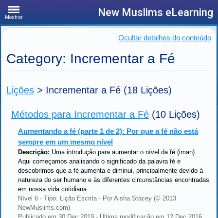
New Muslims eLearning
Mostrar
Ocultar detalhes do conteúdo
Category: Incrementar a Fé
Lições
>
Incrementar a Fé
(18 Lições)
Métodos para Incrementar a Fé
(10 Lições)
Aumentando a fé (parte 1 de 2): Por que a fé não está
sempre em um mesmo nível
Descrição:
Uma introdução para aumentar o nível da fé (iman).
Aqui começamos analisando o significado da palavra fé e
descobrimos que a fé aumenta e diminui, principalmente devido à
natureza do ser humano e às diferentes circunstâncias encontradas
em nossa vida cotidiana.
Nível 6 - Tipo: Lição Escrita - Por Aisha Stacey (© 2013
NewMuslims.com)
Publicado em 30 Dec 2019 - Última modificação em 12 Dec 2016