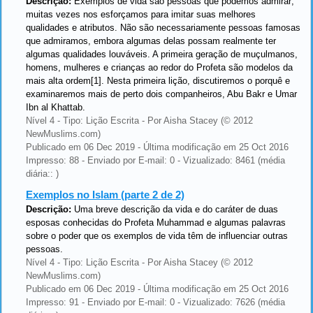
Descrição:
Exemplos de vida são pessoas que podemos admirar;
muitas vezes nos esforçamos para imitar suas melhores
qualidades e atributos. Não são necessariamente pessoas famosas
que admiramos, embora algumas delas possam realmente ter
algumas qualidades louváveis. A primeira geração de muçulmanos,
homens, mulheres e crianças ao redor do Profeta são modelos da
mais alta ordem[1]. Nesta primeira lição, discutiremos o porquê e
examinaremos mais de perto dois companheiros, Abu Bakr e Umar
Ibn al Khattab.
Nível 4 - Tipo: Lição Escrita - Por Aisha Stacey (© 2012
NewMuslims.com)
Publicado em 06 Dec 2019 - Última modificação em 25 Oct 2016
Impresso: 88 - Enviado por E-mail: 0 - Vizualizado: 8461 (média
diária:: )
Exemplos no Islam (parte 2 de 2)
Descrição:
Uma breve descrição da vida e do caráter de duas
esposas conhecidas do Profeta Muhammad e algumas palavras
sobre o poder que os exemplos de vida têm de influenciar outras
pessoas.
Nível 4 - Tipo: Lição Escrita - Por Aisha Stacey (© 2012
NewMuslims.com)
Publicado em 06 Dec 2019 - Última modificação em 25 Oct 2016
Impresso: 91 - Enviado por E-mail: 0 - Vizualizado: 7626 (média