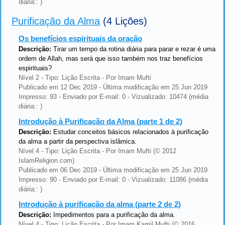
diária:: )
Purificação da Alma
(4 Lições)
Os benefícios espirituais da oração
Descrição:
Tirar um tempo da rotina diária para parar e rezar é uma
ordem de Allah, mas será que isso também nos traz benefícios
espirituais?
Nível 2 - Tipo: Lição Escrita - Por Imam Mufti
Publicado em 12 Dec 2019 - Última modificação em 25 Jun 2019
Impresso: 93 - Enviado por E-mail: 0 - Vizualizado: 10474 (média
diária:: )
Introdução à Purificação da Alma (parte 1 de 2)
Descrição:
Estudar conceitos básicos relacionados à purificação
da alma a partir da perspectiva islâmica.
Nível 4 - Tipo: Lição Escrita - Por Imam Mufti (© 2012
IslamReligion.com)
Publicado em 06 Dec 2019 - Última modificação em 25 Jun 2019
Impresso: 90 - Enviado por E-mail: 0 - Vizualizado: 11086 (média
diária:: )
Introdução à purificação da alma (parte 2 de 2)
Descrição:
Impedimentos para a purificação da alma.
Nível 4 - Tipo: Lição Escrita - Por Imam Kamil Mufti (© 2016