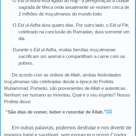
·O
Eid ul-Adha
está ligado ao
Hajj
- a peregrinação à cidade
sagrada de Meca onde anualmente se reúnem cerca de
2 milhões de muçulmanos do mundo todo.
·O
Eid ul-Adha
dura quatro dias. Por outro lado, o
Eid ul-Fitr,
celebrado na conclusão do Ramadan, dura somente um
dia.
·Durante o
Eid ul-Adha
, muitas famílias muçulmanas
sacrificam um animal e compartilham a carne com os
pobres.
De acordo com as ordens de Allah, ambas festividades
muçulmanas são celebradas desde a época do Profeta
Muhammad. Portanto, são provenientes de Allah e autenticas.
Nenhum ser humano as inventou. Qual é o seu espírito? Nosso
Profeta disse:
[1]
“São dias de comer, beber e recordar de Allah.”
Em outras palavras, podemos desfrutar e nos divertir de
maneira
halal
e saudável, sem esquecer o nosso Criador
.