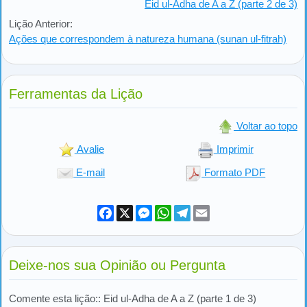
Eid ul-Adha de A a Z (parte 2 de 3)
Lição Anterior:
Ações que correspondem à natureza humana (sunan ul-fitrah)
Ferramentas da Lição
Voltar ao topo
Avalie
Imprimir
E-mail
Formato PDF
Facebook
X
Messenger
WhatsApp
Telegram
Email
Deixe-nos sua Opinião ou Pergunta
Comente esta lição:: Eid ul-Adha de A a Z (parte 1 de 3)