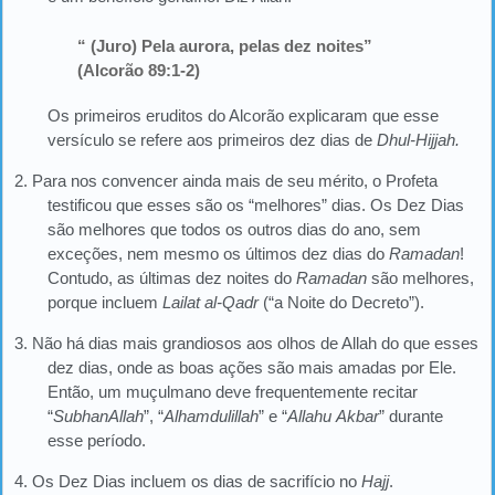
“ (Juro) Pela aurora, pelas dez noites”
(Alcorão 89:1-2)
Os primeiros eruditos do Alcorão explicaram que esse
versículo se refere aos primeiros dez dias de
Dhul-Hijjah.
2. Para nos convencer ainda mais de seu mérito, o Profeta
testificou que esses são os “melhores” dias. Os Dez Dias
são melhores que todos os outros dias do ano, sem
exceções, nem mesmo os últimos dez dias do
Ramadan
!
Contudo, as últimas dez noites do
Ramadan
são melhores,
porque incluem
Lailat al-Qadr
(“a Noite do Decreto”).
3. Não há dias mais grandiosos aos olhos de Allah do que esses
dez dias, onde as boas ações são mais amadas por Ele.
Então, um muçulmano deve frequentemente recitar
“
SubhanAllah
”, “
Alhamdulillah
” e “
Allahu
Akbar
” durante
esse período.
4. Os Dez Dias incluem os dias de sacrifício no
Hajj
.