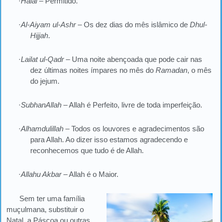
·
Halal
– Permitido.
·
Al-Aiyam ul-Ashr –
Os dez dias do mês islâmico de
Dhul-
Hijjah
.
·
Lailat ul-Qadr
– Uma noite abençoada que pode cair nas
dez últimas noites ímpares no mês do
Ramadan
, o mês
do jejum.
·
SubhanAllah
– Allah é Perfeito, livre de toda imperfeição.
·
Alhamdulillah
– Todos os louvores e agradecimentos são
para Allah. Ao dizer isso estamos agradecendo e
reconhecemos que tudo é de Allah.
·
Allahu Akbar
– Allah é o Maior.
Sem ter uma família
muçulmana, substituir o
Natal, a Páscoa ou outras