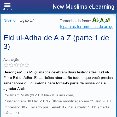
New Muslims eLearning
Mostrar
Nível 6
:: Lição 17
Tamanho da fonte:
Ir para as ferramentas do artigo
Eid ul-Adha de A a Z (parte 1 de
3)
Avaliação:
Descrição:
Os Muçulmanos celebram duas festividades: Eid ul-
Fitr e Eid ul-Adha. Estas lições abordarão tudo o que você precisa
saber sobre o Eid ul-Adha para torná-lo parte de nossa vida e
agradar Allah.
Por Imam Mufti (© 2013 NewMuslims.com)
Publicado em 30 Dec 2019 - Última modificação em 25 Jun 2019
Impresso: 98 - Enviado por E-mail: 0 - Vizualizado: 9,111 (média
diária:: 4)