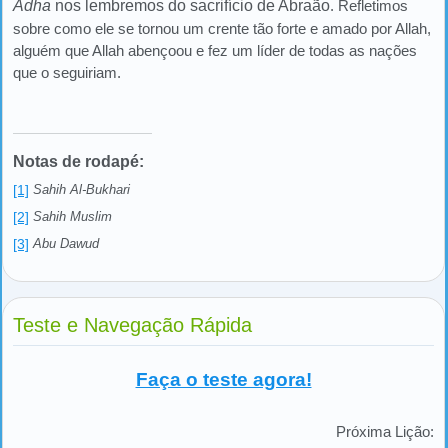
Adha
nos lembremos do sacrifício de Abraão
. Refletimos
sobre como ele se tornou um crente tão forte e amado por Allah,
alguém que Allah abençoou e fez um líder de todas as nações
que o seguiriam.
Notas de rodapé:
[1]
Sahih Al-Bukhari
[2]
Sahih Muslim
[3]
Abu Dawud
Teste e Navegação Rápida
Faça o teste agora!
Próxima Lição: