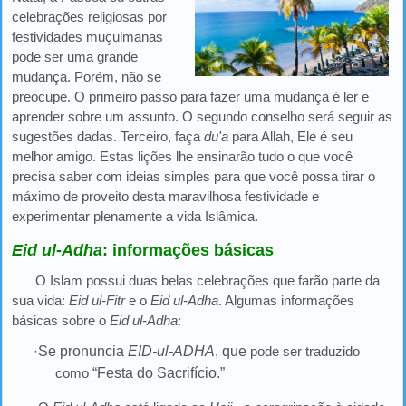
celebrações religiosas por
festividades muçulmanas
pode ser uma grande
mudança. Porém, não se
preocupe. O primeiro passo para fazer uma mudança é ler e
aprender sobre um assunto. O segundo conselho será seguir as
sugestões dadas. Terceiro, faça
du'a
para Allah, Ele é seu
melhor amigo. Estas lições lhe ensinarão tudo o que você
precisa saber com ideias simples para que você possa tirar o
máximo de proveito desta maravilhosa festividade e
experimentar plenamente a vida Islâmica.
Eid ul-Adha
: informações básicas
O Islam possui duas belas celebrações que farão parte da
sua vida:
Eid ul-Fitr
e o
Eid ul-Adha
. Algumas informações
básicas sobre o
Eid ul-Adha
:
·
Se pronuncia
EID-ul-ADHA
, que
pode ser traduzido
como
“Festa do Sacrifício.”