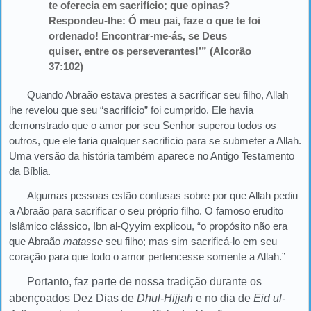
te oferecia em sacrifício; que opinas?
Respondeu-lhe: Ó meu pai, faze o que te foi
ordenado! Encontrar-me-ás, se Deus
quiser, entre os perseverantes!’” (Alcorão
37:102)
Quando Abraão estava prestes a sacrificar seu filho, Allah
lhe revelou que seu “sacrifício” foi cumprido. Ele havia
demonstrado que o amor por seu Senhor superou todos os
outros, que ele faria qualquer sacrifício para se submeter a Allah.
Uma versão da história também aparece no Antigo Testamento
da Bíblia.
Algumas pessoas estão confusas sobre por que Allah pediu
a Abraão para sacrificar o seu próprio filho. O famoso erudito
Islâmico clássico, Ibn al-Qyyim explicou, “o propósito não era
que Abraão
matasse
seu filho; mas sim sacrificá-lo em seu
coração para que todo o amor pertencesse somente a Allah.”
Portanto, faz parte de nossa tradição durante os
abençoados Dez Dias de
Dhul-Hijjah
e no dia de
Eid ul-