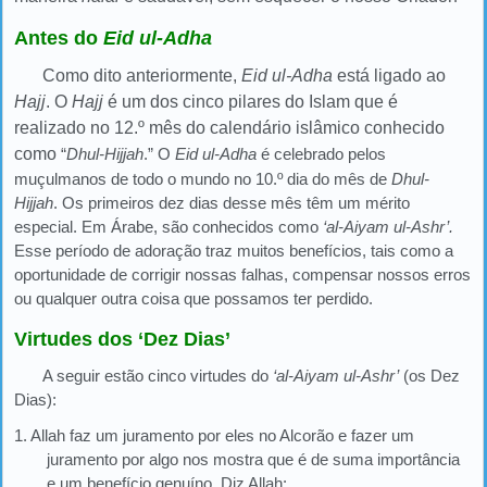
Antes do
Eid ul-Adha
Como dito anteriormente,
Eid ul-Adha
está ligado ao
Hajj
. O
Hajj
é um dos cinco pilares do Islam que é
realizado no 12.º mês do calendário islâmico conhecido
como
“
Dhul-Hijjah
.” O
Eid ul-Adha
é celebrado pelos
muçulmanos de todo o mundo no 10.º dia do mês de
Dhul-
Hijjah
. Os primeiros dez dias desse mês têm um mérito
especial. Em Árabe, são conhecidos como
‘al-Aiyam ul-Ashr’.
Esse período de adoração traz muitos benefícios, tais como a
oportunidade de corrigir nossas falhas, compensar nossos erros
ou qualquer outra coisa que possamos ter perdido.
Virtudes dos ‘Dez Dias’
A seguir estão cinco virtudes do
‘al-Aiyam ul-Ashr’
(os Dez
Dias):
1. Allah faz um juramento por eles no Alcorão e fazer um
juramento por algo nos mostra que é de suma importância
e um benefício genuíno. Diz Allah: