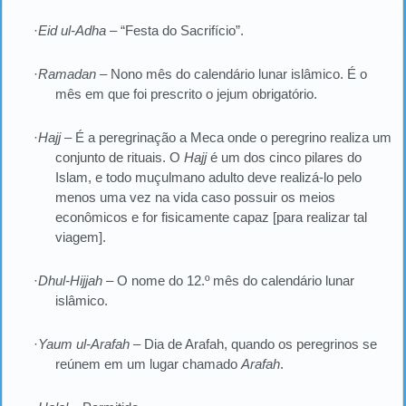
·
Eid ul-Adha
– “Festa do Sacrifício”.
·
Ramadan
– Nono mês do calendário lunar islâmico. É o
mês em que foi prescrito o jejum obrigatório.
·
Hajj
– É a peregrinação a Meca onde o peregrino realiza um
conjunto de rituais. O
Hajj
é um dos cinco pilares do
Islam, e todo muçulmano adulto deve realizá-lo pelo
menos uma vez na vida caso possuir os meios
econômicos e for fisicamente capaz [para realizar tal
viagem].
·
Dhul-Hijjah
– O nome do 12.º mês do calendário lunar
islâmico.
·
Yaum ul-Arafah
– Dia de Arafah, quando os peregrinos se
reúnem em um lugar chamado
Arafah
.