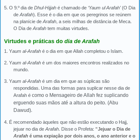
5. O 9.º dia de
Dhul-Hijjah
é chamado de
‘Yaum ul Arafah’
(O Dia
de
Arafah
). Esse é o dia em que os peregrinos se reúnem
na planície de
Arafah
, a seis milhas de distância de Meca.
O Dia de
Arafah
tem muitas virtudes.
Virtudes e práticas do
dia de Arafah
1. Y
aum al-Arafah
é o dia em que Allah completou o Islam.
2. Y
aum al-Arafah
é um dos maiores encontros realizados no
mundo.
3. Y
aum al-Arafah
é um dia em que as súplicas são
respondidas. Uma das formas para suplicar nesse dia de
Arafah é
como
o Mensageiro de Allah fez suplicando
erguendo suas mãos
até a altura do peito
.
(Abu
Dawud).
4. É recomendado àqueles que não estão executando o Hajj,
jejuar no dia de
Arafah
. Disse o Profeta:
“Jejuar o Dia de
Arafah
é uma expiação por dois anos, o ano anterior e o