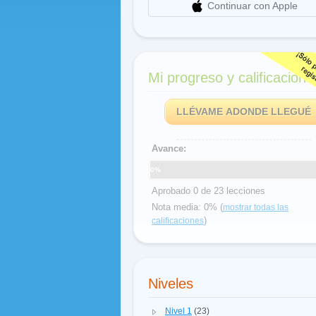
Continuar con Apple
Mi progreso y calificacione
LLÉVAME ADONDE LLEGUÉ
Avance:
0%
Aprobado 0 de 23 lecciones
Nota media: 0% (
mostrar todas las
)
calificaciones
Niveles
Nivel 1
(23)