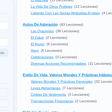
El Más Allá
(13 Lecciones)
La Vida De Otros Profetas
(12 Lecciones)
Lidiando Con Las Sectas Atribuidas Al Islam
(4 Lec
Actos De Adoración
(63 Lecciones)
Las Oraciones
(36 Lecciones)
El Zakat
(2 Lecciones)
El Ayuno
(6 Lecciones)
Hayy
(5 Lecciones)
ión
Celebraciones
(3 Lecciones)
Diversas Acciones Recomendables
(11 Lecciones)
Estilo De Vida, Valores Morales Y Prácticas Islámic
Valores Morales Y Prácticas Generales
(32 Leccio
Leyes Alimentarias
(7 Lecciones)
Código De Vestimenta
(3 Lecciones)
Transacciones Financieras
(2 Lecciones)