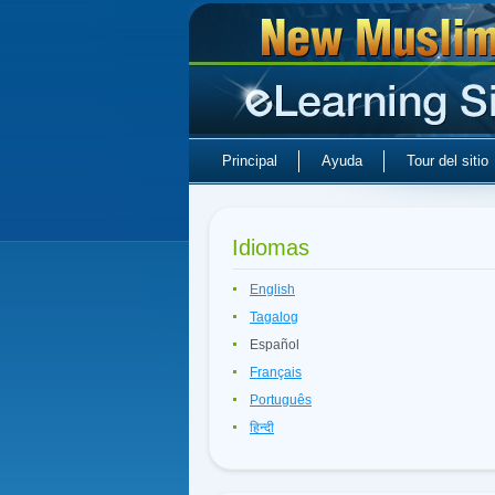
Principal
Ayuda
Tour del sitio
Idiomas
English
Tagalog
Español
Français
Português
हिन्दी