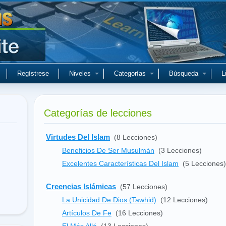
Regístrese
Niveles
Categorías
Búsqueda
L
Categorías de lecciones
Virtudes Del Islam
(8 Lecciones)
Beneficios De Ser Musulmán
(3 Lecciones)
Excelentes Características Del Islam
(5 Lecciones)
Creencias Islámicas
(57 Lecciones)
La Unicidad De Dios (Tawhid)
(12 Lecciones)
Artículos De Fe
(16 Lecciones)