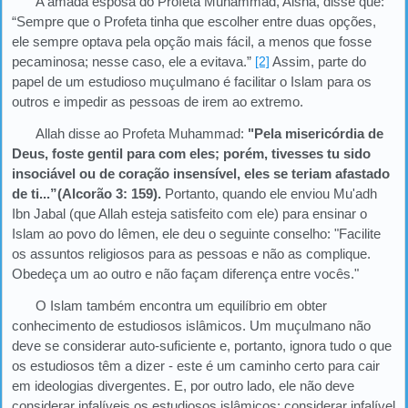
A amada esposa do Profeta Muhammad, Aisha, disse que:
“Sempre que o Profeta tinha que escolher entre duas opções,
ele sempre optava pela opção mais fácil, a menos que fosse
pecaminosa; nesse caso, ele a evitava.”
[2]
Assim, parte do
papel de um estudioso muçulmano é facilitar o Islam para os
outros e impedir as pessoas de irem ao extremo.
Allah disse ao Profeta Muhammad:
"Pela misericórdia de
Deus, foste gentil para com eles; porém, tivesses tu sido
insociável ou de coração insensível, eles se teriam afastado
de ti...”(Alcorão 3: 159).
Portanto, quando ele enviou Mu'adh
Ibn Jabal (que Allah esteja satisfeito com ele) para ensinar o
Islam ao povo do Iêmen, ele deu o seguinte conselho: "Facilite
os assuntos religiosos para as pessoas e não as complique.
Obedeça um ao outro e não façam diferença entre vocês."
O Islam também encontra um equilíbrio em obter
conhecimento de estudiosos islâmicos. Um muçulmano não
deve se considerar auto-suficiente e, portanto, ignora tudo o que
os estudiosos têm a dizer - este é um caminho certo para cair
em ideologias divergentes. E, por outro lado, ele não deve
considerar infalíveis os estudiosos islâmicos; considerar infalível