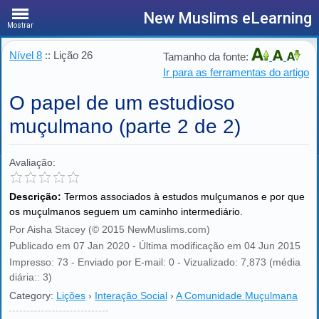
New Muslims eLearning
Mostrar
Nível 8
:: Lição 26
Tamanho da fonte:
Ir para as ferramentas do artigo
O papel de um estudioso
muçulmano (parte 2 de 2)
Avaliação:
Descrição:
Termos associados à estudos mulçumanos e por que
os muçulmanos seguem um caminho intermediário.
Por Aisha Stacey (© 2015 NewMuslims.com)
Publicado em 07 Jan 2020 - Última modificação em 04 Jun 2015
Impresso: 73 - Enviado por E-mail: 0 - Vizualizado: 7,873 (média
diária:: 3)
Category:
Lições
›
Interação Social
›
A Comunidade Muçulmana