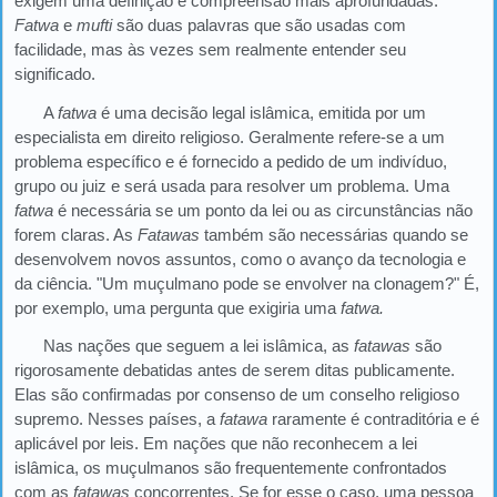
exigem uma definição e compreensão mais aprofundadas.
Fatwa
e
mufti
são duas palavras que são usadas com
facilidade, mas às vezes sem realmente entender seu
significado.
A
fatwa
é uma decisão legal islâmica, emitida por um
especialista em direito religioso. Geralmente refere-se a um
problema específico e é fornecido a pedido de um indivíduo,
grupo ou juiz e será usada para resolver um problema. Uma
fatwa
é necessária se um ponto da lei ou as circunstâncias não
forem claras. As
Fatawas
também são necessárias quando se
desenvolvem novos assuntos, como o avanço da tecnologia e
da ciência. "Um muçulmano pode se envolver na clonagem?" É,
por exemplo, uma pergunta que exigiria uma
fatwa.
Nas nações que seguem a lei islâmica, as
fatawas
são
rigorosamente debatidas antes de serem ditas publicamente.
Elas são confirmadas por consenso de um conselho religioso
supremo. Nesses países, a
fatawa
raramente é contraditória e é
aplicável por leis. Em nações que não reconhecem a lei
islâmica, os muçulmanos são frequentemente confrontados
com as
fatawas
concorrentes. Se for esse o caso, uma pessoa