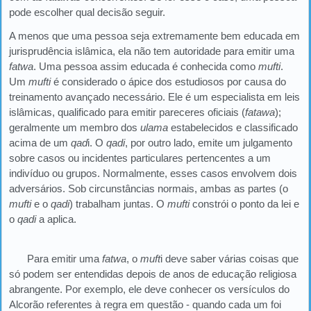
pode escolher qual decisão seguir.
A menos que uma pessoa seja extremamente bem educada em
jurisprudência islâmica, ela não tem autoridade para emitir uma
fatwa
. Uma pessoa assim educada é conhecida como
mufti
.
Um
mufti
é considerado o ápice dos estudiosos por causa do
treinamento avançado necessário. Ele é um especialista em leis
islâmicas, qualificado para emitir pareceres oficiais (
fatawa
);
geralmente um membro dos
ulama
estabelecidos e classificado
acima de um
qad
i. O
qadi
, por outro lado, emite um julgamento
sobre casos ou incidentes particulares pertencentes a um
indivíduo ou grupos. Normalmente, esses casos envolvem dois
adversários. Sob circunstâncias normais, ambas as partes (o
mufti
e o
qadi
) trabalham juntas. O
mufti
constrói o ponto da lei e
o
qadi
a aplica.
Para emitir uma
fatwa
, o
muft
i deve saber várias coisas que
só podem ser entendidas depois de anos de educação religiosa
abrangente. Por exemplo, ele deve conhecer os versículos do
Alcorão referentes à regra em questão - quando cada um foi