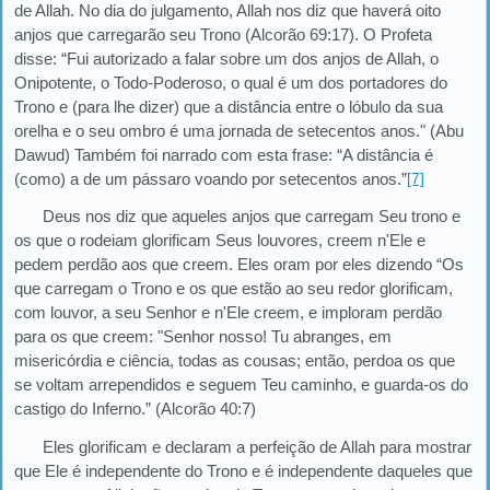
de Allah. No dia do julgamento, Allah nos diz que haverá oito
anjos que carregarão seu Trono (Alcorão 69:17). O Profeta
disse: “Fui autorizado a falar sobre um dos anjos de Allah, o
Onipotente, o Todo-Poderoso, o qual é um dos portadores do
Trono e (para lhe dizer) que a distância entre o lóbulo da sua
orelha e o seu ombro é uma jornada de setecentos anos." (Abu
Dawud) Também foi narrado com esta frase: “A distância é
(como) a de um pássaro voando por setecentos anos.”
[7]
Deus nos diz que aqueles anjos que carregam Seu trono e
os que o rodeiam glorificam Seus louvores, creem n'Ele e
pedem perdão aos que creem. Eles oram por eles dizendo “Os
que carregam o Trono e os que estão ao seu redor glorificam,
com louvor, a seu Senhor e n'Ele creem, e imploram perdão
para os que creem: "Senhor nosso! Tu abranges, em
misericórdia e ciência, todas as cousas; então, perdoa os que
se voltam arrependidos e seguem Teu caminho, e guarda-os do
castigo do Inferno.” (Alcorão 40:7)
Eles glorificam e declaram a perfeição de Allah para mostrar
que Ele é independente do Trono e é independente daqueles que