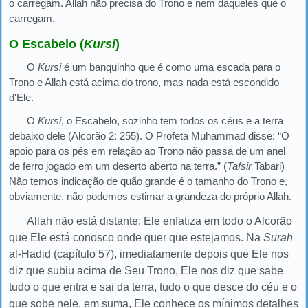
o carregam. Allah não precisa do Trono e nem daqueles que o
carregam.
O Escabelo (
Kursi
)
O
Kursi
é um banquinho que é como uma escada para o
Trono e Allah está acima do trono, mas nada está escondido
d'Ele.
O
Kursi
, o Escabelo, sozinho tem todos os céus e a terra
debaixo dele (Alcorão 2: 255). O Profeta Muhammad disse: “O
apoio para os pés em relação ao Trono não passa de um anel
de ferro jogado em um deserto aberto na terra.” (
Tafsir
Tabari)
Não temos indicação de quão grande é o tamanho do Trono e,
obviamente, não podemos estimar a grandeza do próprio Allah.
Allah não está distante; Ele enfatiza em todo o Alcorão
que Ele está conosco onde quer que estejamos. Na
Surah
al-Hadid (capítulo 57), imediatamente depois que Ele nos
diz que subiu acima de Seu Trono, Ele nos diz que sabe
tudo o que entra e sai da terra, tudo o que desce do céu e o
que sobe nele, em suma, Ele conhece os mínimos detalhes