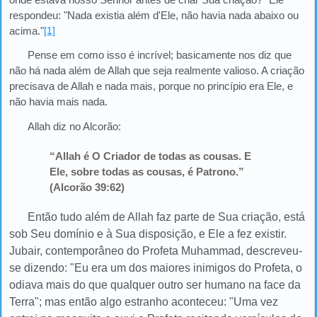
respondeu: "Nada existia além d'Ele, não havia nada abaixo ou
acima."
[1]
Pense em como isso é incrível; basicamente nos diz que
não há nada além de Allah que seja realmente valioso. A criação
precisava de Allah e nada mais, porque no princípio era Ele, e
não havia mais nada.
Allah diz no Alcorão:
“Allah é O Criador de todas as cousas. E
Ele, sobre todas as cousas, é Patrono.”
(Alcorão 39:62)
Então tudo além de Allah faz parte de Sua criação, está
sob Seu domínio e à Sua disposição, e Ele a fez existir.
Jubair, contemporâneo do Profeta Muhammad, descreveu-
se dizendo: "Eu era um dos maiores inimigos do Profeta, o
odiava mais do que qualquer outro ser humano na face da
Terra"; mas então algo estranho aconteceu: "Uma vez