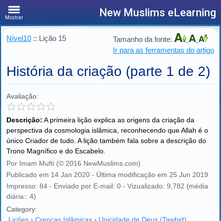
New Muslims eLearning
Mostrar
Nível10
:: Lição 15
Tamanho da fonte:
Ir para as ferramentas do artigo
História da criação (parte 1 de 2)
Avaliação:
Descrição:
A primeira lição explica as origens da criação da
perspectiva da cosmologia islâmica, reconhecendo que Allah é o
único Criador de tudo. A lição também fala sobre a descrição do
Trono Magnífico e do Escabelo.
Por Imam Mufti (© 2016 NewMuslims.com)
Publicado em 14 Jan 2020 - Última modificação em 25 Jun 2019
Impresso: 84 - Enviado por E-mail: 0 - Vizualizado: 9,782 (média
diária:: 4)
Category:
Lições
›
Crenças Islâmicas
›
Unicidade de Deus (Tawhid)