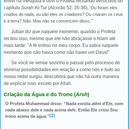
entrei na mesquita e ouvi o Profeta recitando versículos do
capítulo
Surah
At-Tur (Alcorão 52: 35-36)
, ‘
Ou foram eles
criados do nada, ou são eles os criadores? Ou criaram os céus
e a terra? Não. Mas não se convencem disso.
’”
Jubair diz que naquele momento, quando o Profeta
recitou isso, mesmo que ele não abraçasse o Islam até
mais tarde: "A fé entrou no meu corpo. Eu sabia naquele
momento que não havia como não haver um Deus!"
Se você se sentar sozinho e passar pelo processo de
eliminar possibilidades em relação a como nós e tudo ao
nosso redor surgiu, descobrirá que não há outra maneira
de explicar isso, exceto por Allah
.
Criação da Água e do Trono (
Arsh
)
O Profeta Muhammad disse: “Nada existia além d'Ele, com
nada abaixo dele e nada acima dele. Então Ele criou Seu
[2]
trono acima da água.”