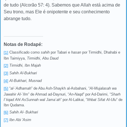
de tudo (Alcorão 57: 4). Sabemos que Allah está acima de
Seu trono, mas Ele é onipotente e seu conhecimento
abrange tudo
.
Notas de Rodapé:
[1]
Classificado como
sahih
por Tabari e
hasan
por Tirmidhi, Dhahabi e
Ibn Taimiyya,
Tirmidhi, Abu Daud
[2]
Tirmidhi, Ibn Majah
[3]
Sahih Al-Bukhari
[4]
Al-
Bukhari, Musnad
[5]
“
al-`Adhamah
” de Abu Ash-Shaykh al-Asbahani, “
Al-Mujalasah wa
Jawahir Al-`Ilm
” de Ahmad ad-Daynuri, “
An-Naqd
” por Ad-Darimi, “
Sharh
I`tiqad Ahl AsSunnah wal Jama`ah
” por Al-Lalikai, “
Ithbat Sifat Al-Ulu
” de
Ibn Qudama.
[6]
Sahih Al- Bukhari
[7]
Ibn Abi 'Asim