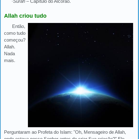
·
Surah
– Capítulo do Alcorão.
Allah criou tudo
Então,
como tudo
começou?
Allah.
Nada
mais.
Perguntaram ao Profeta do Islam: "Oh, Mensageiro de Allah,
onde estava nosso Senhor antes de criar Sua criação?" Ele