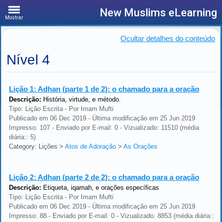
New Muslims eLearning
Mostrar
Ocultar detalhes do conteúdo
Nível 4
Lição 1:
Adhan (parte 1 de 2): o chamado para a oração
Descrição:
História, virtude, e método.
Tipo: Lição Escrita - Por Imam Mufti
Publicado em 06 Dec 2019 - Última modificação em 25 Jun 2019
Impresso: 107 - Enviado por E-mail: 0 - Vizualizado: 11510 (média
diária:: 5)
Category: Lições
>
Atos de Adoração
>
As Orações
Lição 2:
Adhan (parte 2 de 2): o chamado para a oração
Descrição:
Etiqueta, iqamah, e orações específicas
Tipo: Lição Escrita - Por Imam Mufti
Publicado em 06 Dec 2019 - Última modificação em 25 Jun 2019
Impresso: 88 - Enviado por E-mail: 0 - Vizualizado: 8853 (média diária::