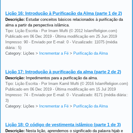
Lição 16:
Introdução à Purificação da Alma (parte 1 de 2)
Descrição:
Estudar conceitos básicos relacionados à purificação da
alma a partir da perspectiva islâmica.
Tipo: Lição Escrita - Por Imam Mufti (© 2012 IslamReligion.com)
Publicado em 06 Dec 2019 - Última modificação em 25 Jun 2019
Impresso: 90 - Enviado por E-mail: 0 - Vizualizado: 11075 (média
diária:: 5)
Category: Lições
>
Incrementar a Fé
>
Purificação da Alma
Lição 17:
Introdução à purificação da alma (parte 2 de 2)
Descrição:
Impedimentos para a purificação da alma.
Tipo: Lição Escrita - Por Imam Kamil Mufti (© 2016 IslamReligion.com)
Publicado em 06 Dec 2019 - Última modificação em 15 Jul 2019
Impresso: 74 - Enviado por E-mail: 0 - Vizualizado: 8171 (média diária::
3)
Category: Lições
>
Incrementar a Fé
>
Purificação da Alma
Lição 18:
O código de vestimenta islâmico (parte 1 de 3)
Descrição:
Nesta lição, aprendemos o significado da palavra hijab e