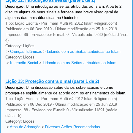
Lição 12:
Introdução às seitas (parte 2 de 2)
Descrição:
Uma introdução às seitas atribuídas ao Islam. A parte 2
discute alguns de seus sinais e fornece uma breve visão geral de
algumas das mais difundidas no Ocidente.
Tipo: Lição Escrita - Por Imam Mufti (© 2012 IslamReligion.com)
Publicado em 06 Dec 2019 - Última modificação em 25 Jun 2019
Impresso: 86 - Enviado por E-mail: 0 - Vizualizado: 9230 (média diária::
4)
Category: Lições
>
Crenças Islâmicas
>
Lidando com as Seitas atribuídas ao Islam
Category: Lições
>
Interação Social
>
Lidando com as Seitas atribuídas ao Islam
Lição 13:
Proteção contra o mal (parte 1 de 2)
Descrição:
Uma discussão sobre danos sobrenaturais e como
proteger-se espiritualmente de acordo com os ensinamentos do Islam.
Tipo: Lição Escrita - Por Imam Mufti (© 2012 IslamReligion.com)
Publicado em 06 Dec 2019 - Última modificação em 25 Jun 2019
Impresso: 88 - Enviado por E-mail: 0 - Vizualizado: 11891 (média
diária:: 5)
Category: Lições
>
Atos de Adoração
>
Diversas Ações Recomendadas