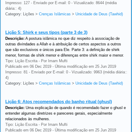
Impresso: 127 - Enviado por E-mail: 0 - Vizualizado: 8644 (média
diária:: 4)
Category: Lições
>
Crenças Islâmicas
>
Unicidade de Deus (Tawhid)
Lição 5:
Shirk e seus tipos (parte 3 de 3)
Descrição:
A postura islâmica no que diz respeito à associação de
outras divindades a Allah e à atribuição de certos aspectos a outros
que são exclusivos e únicos para Ele. Parte 3: a definição de shirk
menor, formas de shirk menor e diferenças entre shirk maior e menor.
Tipo: Lição Escrita - Por Imam Mufti
Publicado em 06 Dec 2019 - Última modificação em 25 Jun 2019
Impresso: 81 - Enviado por E-mail: 0 - Vizualizado: 9963 (média diária::
4)
Category: Lições
>
Crenças Islâmicas
>
Unicidade de Deus (Tawhid)
Lição 6:
Atos recomendados do banho ritual (ghusl)
Descrição:
Uma explicação de quando é recomendado fazer o ghusl e
entender algumas diretrizes e pareceres gerais, especialmente
relacionados às mulheres.
Tipo: Lição Escrita - Por Imam Mufti
Publicado em 06 Dec 2019 - Última modificação em 25 Jun 2019