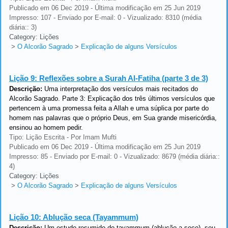
Publicado em 06 Dec 2019 - Última modificação em 25 Jun 2019
Impresso: 107 - Enviado por E-mail: 0 - Vizualizado: 8310 (média
diária:: 3)
Category: Lições
>
O Alcorão Sagrado
>
Explicação de alguns Versículos
Lição 9:
Reflexões sobre a Surah Al-Fatiha (parte 3 de 3)
Descrição:
Uma interpretação dos versículos mais recitados do
Alcorão Sagrado. Parte 3: Explicação dos três últimos versículos que
pertencem à uma promessa feita a Allah e uma súplica por parte do
homem nas palavras que o próprio Deus, em Sua grande misericórdia,
ensinou ao homem pedir.
Tipo: Lição Escrita - Por Imam Mufti
Publicado em 06 Dec 2019 - Última modificação em 25 Jun 2019
Impresso: 85 - Enviado por E-mail: 0 - Vizualizado: 8679 (média diária::
4)
Category: Lições
>
O Alcorão Sagrado
>
Explicação de alguns Versículos
Lição 10:
Ablução seca (Tayammum)
Descrição:
Um estudo resumido do tayammum (ablução a seco), seu