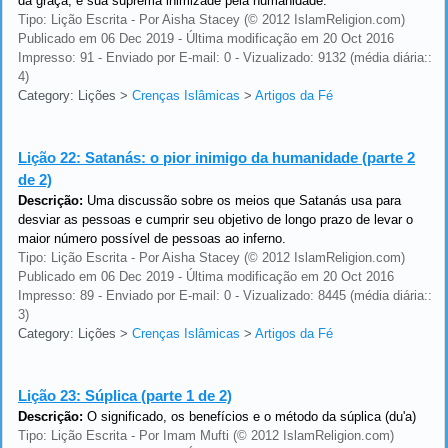
da graça, e sua suprema inimizade pela humanidade.
Tipo: Lição Escrita - Por Aisha Stacey (© 2012 IslamReligion.com)
Publicado em 06 Dec 2019 - Última modificação em 20 Oct 2016
Impresso: 91 - Enviado por E-mail: 0 - Vizualizado: 9132 (média diária::
4)
Category: Lições
>
Crenças Islâmicas
>
Artigos da Fé
Lição 22:
Satanás: o pior inimigo da humanidade (parte 2
de 2)
Descrição:
Uma discussão sobre os meios que Satanás usa para
desviar as pessoas e cumprir seu objetivo de longo prazo de levar o
maior número possível de pessoas ao inferno.
Tipo: Lição Escrita - Por Aisha Stacey (© 2012 IslamReligion.com)
Publicado em 06 Dec 2019 - Última modificação em 20 Oct 2016
Impresso: 89 - Enviado por E-mail: 0 - Vizualizado: 8445 (média diária::
3)
Category: Lições
>
Crenças Islâmicas
>
Artigos da Fé
Lição 23:
Súplica (parte 1 de 2)
Descrição:
O significado, os benefícios e o método da súplica (du'a)
Tipo: Lição Escrita - Por Imam Mufti (© 2012 IslamReligion.com)