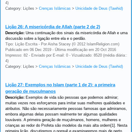
4)
Category: Lições
>
Crenças Islâmicas
>
Unicidade de Deus (Tawhid)
Lição 26:
A misericórdia de Allah (parte 2 de 2)
Descrição:
Uma continuação dos sinais da misericórdia de Allah e uma
discussão sobre a ligação entre ela e o perdão.
Tipo: Lição Escrita - Por Aisha Stacey (© 2012 IslamReligion.com)
Publicado em 06 Dec 2019 - Última modificação em 20 Oct 2016
Impresso: 82 - Enviado por E-mail: 0 - Vizualizado: 8520 (média diária::
4)
Category: Lições
>
Crenças Islâmicas
>
Unicidade de Deus (Tawhid)
Lição 27:
Exemplos no Islam (parte 1 de 2): a primeira
geração de muçulmanos
Descrição:
Exemplos de vida são pessoas que podemos admirar;
muitas vezes nos esforçamos para imitar suas melhores qualidades e
atributos. Não são necessariamente pessoas famosas que admiramos,
embora algumas delas possam realmente ter algumas qualidades
louváveis. A primeira geração de muçulmanos, homens, mulheres e
crianças ao redor do Profeta são modelos da mais alta ordem[1]. Nesta
primeira lição, discutiremos o porquê e examinaremos mais de perto