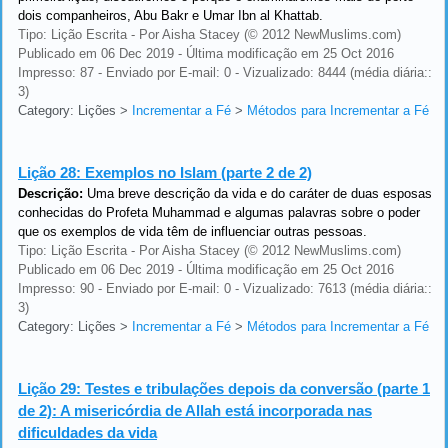
dois companheiros, Abu Bakr e Umar Ibn al Khattab.
Tipo: Lição Escrita - Por Aisha Stacey (© 2012 NewMuslims.com)
Publicado em 06 Dec 2019 - Última modificação em 25 Oct 2016
Impresso: 87 - Enviado por E-mail: 0 - Vizualizado: 8444 (média diária::
3)
Category: Lições
>
Incrementar a Fé
>
Métodos para Incrementar a Fé
Lição 28:
Exemplos no Islam (parte 2 de 2)
Descrição:
Uma breve descrição da vida e do caráter de duas esposas
conhecidas do Profeta Muhammad e algumas palavras sobre o poder
que os exemplos de vida têm de influenciar outras pessoas.
Tipo: Lição Escrita - Por Aisha Stacey (© 2012 NewMuslims.com)
Publicado em 06 Dec 2019 - Última modificação em 25 Oct 2016
Impresso: 90 - Enviado por E-mail: 0 - Vizualizado: 7613 (média diária::
3)
Category: Lições
>
Incrementar a Fé
>
Métodos para Incrementar a Fé
Lição 29:
Testes e tribulações depois da conversão (parte 1
de 2): A misericórdia de Allah está incorporada nas
dificuldades da vida