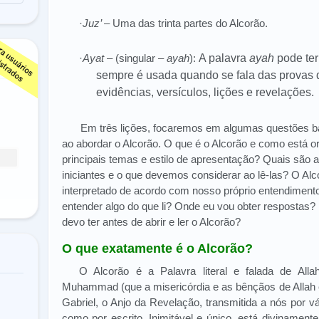
·
Juz’
– Uma das trinta partes do Alcorão.
·
Ayat
– (singular –
ayah
):
A palavra
ayah
pode ter
sempre é usada quando se fala das provas 
evidências, versículos, lições e revelações.
Em três lições, focaremos em algumas questões bá
ao abordar o Alcorão. O que é o Alcorão e como está 
principais temas e estilo de apresentação? Quais são
iniciantes e o que devemos considerar ao lê-las? O Alc
interpretado de acordo com nosso próprio entendiment
entender algo do que li? Onde eu vou obter respostas?
devo ter antes de abrir e ler o Alcorão?
O que exatamente é o Alcorão?
O Alcorão é a Palavra literal e falada de Alla
Muhammad (que a misericórdia e as bênçãos de Allah e
Gabriel, o Anjo da Revelação, transmitida a nós por v
como por escrito. Inimitável e único, está divinament