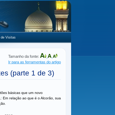
 de Visitas
Tamanho da fonte:
Ir para as ferramentas do artigo
es (parte 1 de 3)
stões básicas que um novo
: Em relação ao que é o Alcorão, sua
ção.