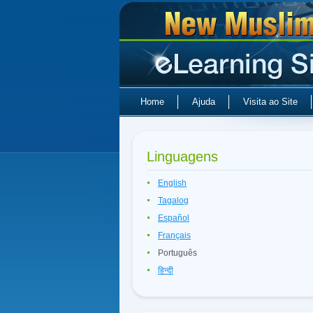
Home
Ajuda
Visita ao Site
Linguagens
English
Tagalog
Español
Français
Português
हिन्दी