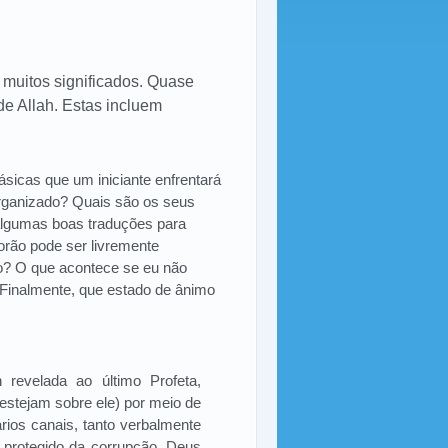
 muitos significados. Quase
de Allah.
Estas incluem
sicas que um iniciante enfrentará
organizado? Quais são os seus
 algumas boas traduções para
orão pode ser livremente
o? O que acontece se eu não
 Finalmente, que estado de ânimo
h revelada ao último Profeta,
stejam sobre ele) por meio de
ários canais, tanto verbalmente
e protegido da corrupção. Deus