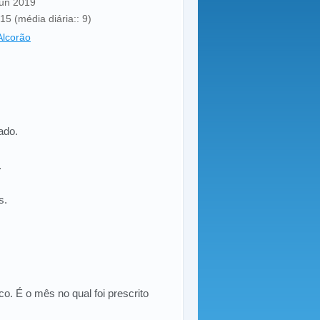
Jun 2019
15 (média diária:: 9)
lcorão
ado.
.
s.
o. É o mês no qual foi prescrito