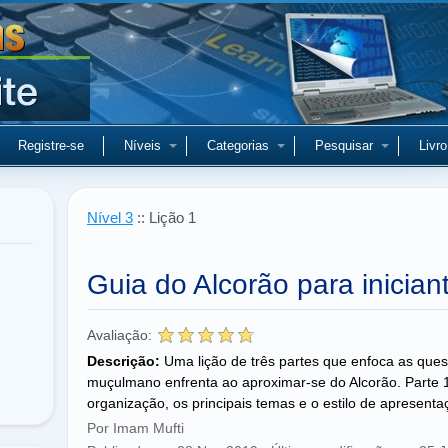
Registre-se
Níveis
Categorias
Pesquisar
Livro
Nível 3
:: Lição 1
Guia do Alcorão para iniciant
Avaliação:
Descrição:
Uma lição de três partes que enfoca as que
muçulmano enfrenta ao aproximar-se do Alcorão. Parte 1
organização, os principais temas e o estilo de apresenta
Por Imam Mufti