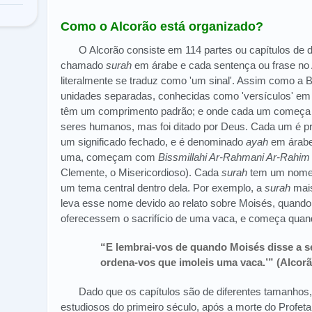
Como o Alcorão está organizado?
O Alcorão consiste em 114 partes ou capítulos de 
chamado
surah
em árabe e cada sentença ou frase n
literalmente se traduz como 'um sinal'. Assim como a Bí
unidades separadas, conhecidas como 'versículos' em
têm um comprimento padrão; e onde cada um começa e 
seres humanos, mas foi ditado por Deus. Cada um é pr
um significado fechado, e é denominado
ayah
em árabe 
uma, começam com
Bissmillahi Ar-Rahmani Ar-Rahim
Clemente, o Misericordioso). Cada
surah
tem um nome 
um tema central dentro dela. Por exemplo, a
surah
mais
leva esse nome devido ao relato sobre Moisés, quando
oferecessem o sacrifício de uma vaca, e começa quan
“E lembrai-vos de quando Moisés disse a se
ordena-vos que imoleis uma vaca.’” (Alcorã
Dado que os capítulos são de diferentes tamanhos, o
estudiosos do primeiro século, após a morte do Profet