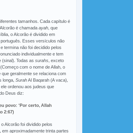
diferentes tamanhos. Cada capítulo é
o Alcorão é chamada
ayah
, que
blia, o Alcorão é dividido em
 português. Esses versículos não
termina não foi decidido pelos
onunciado individualmente e tem
(sinal). Todas as
surahs
, exceto
(Começo com o nome de Allah, o
que geralmente se relaciona com
 longa,
Surah
Al Baqarah (A vaca),
 ele ordenou aos judeus que
do Deus diz:
u povo: ‘Por certo, Allah
o 2:67)
 Alcorão foi dividido pelos
a, em aproximadamente trinta partes