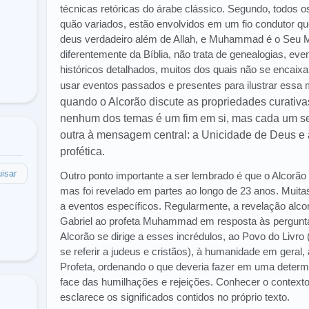
técnicas retóricas do árabe clássico. Segundo, todos o
quão variados, estão envolvidos em um fio condutor que
deus verdadeiro além de Allah, e Muhammad é o Seu M
diferentemente da Bíblia, não trata de genealogias, eve
históricos detalhados, muitos dos quais não se encaixa
usar eventos passados ​​e presentes para ilustrar ess
quando o Alcorão discute as propriedades curativa
nenhum dos temas é um fim em si, mas cada um se
outra à mensagem central: a Unicidade de Deus 
profética.
isar
Outro ponto importante a ser lembrado é que o Alcorão
mas foi revelado em partes ao longo de 23 anos. Mui
a eventos específicos. Regularmente, a revelação alcorâ
Gabriel ao profeta Muhammad em resposta às pergunta
Alcorão se dirige a esses incrédulos, ao Povo do Livro
se referir a judeus e cristãos), à humanidade em geral, 
Profeta, ordenando o que deveria fazer em uma deter
face das humilhações e rejeições. Conhecer o contexto 
esclarece os significados contidos no próprio texto.