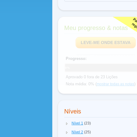
Meu progresso & notas
LEVE-ME ONDE ESTAVA
Progresso:
0%
Aprovado 0 fora de 23 Lições
Nota média: 0% (
)
mostrar todas as notas
Níveis
Nível 1
(23)
Nível 2
(25)