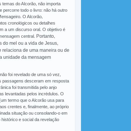
s temas do Alcorão, não importa
 percorre todo o livro: não há outro
ensageiro. O Alcorão,
ntos cronológicos ou detalhes
m a um discurso oral. O objetivo é
a mensagem central.
Portanto,
s do mel ou a vida de Jesus,
 relaciona de uma maneira ou de
e a unidade da mensagem
 não foi revelado de uma só vez,
tas passagens desceram em resposta
nica foi transmitida pelo anjo
s levantadas pelos incrédulos. O
 (um termo que o Alcorão usa para
aos crentes e, finalmente, ao próprio
minada situação ou consolando-o em
histórico e social da revelação