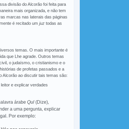
sa divisão do Alcorão foi feita para
neira mais organizada, e não tem
eras marcas nas laterais das páginas
lmente é recitado um
juz
todas as
iversos temas. O mais importante é
vida que Lhe agrade. Outros temas
civil, o judaísmo, o cristianismo e o
, histórias de profetas passados e a
o Alcorão ao discutir tais temas são:
leitor e explicar verdades
alavra árabe
Qul
(Dize),
der a uma pergunta, explicar
gal. Por exemplo: