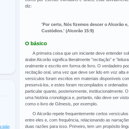
diz:
'Por certo, Nós fizemos descer o Alcorão e,
Custódios.' (Alcorão 15:9)
O básico
A primeira coisa que um iniciante deve entender so
árabe Alcorão significa literalmente "recitação" e "leitur
oralmente e escrito em forma de livro. O verdadeiro p
recitação oral, uma vez que deve ser lido em voz alta
versículos foram escritos em materiais disponíveis c
preservá-los, e estes foram recompilados e ordenados 
particular quanto, posteriormente, institucionalmente. O 
uma história cronológica e, portanto, não deve ser vis
como o livro de Gênesis, por exemplo.
O Alcorão repete frequentemente certos versículo
entre eles e, com frequência, relacionando as narraç
duas razões para isso. Primeiro, tem um propósito lin
as Islâmicas
(48)