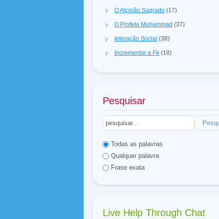
O Alcorão Sagrado
(17)
O Profeta Muhammad
(37)
Interação Social
(38)
Incrementar a Fé
(18)
Pesquisar
Pesqu
Todas as palavras
Qualquer palavra
Frase exata
Live Help Through Chat