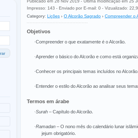
Publicado em 28 Nov 2019 - Última modificação em 25 
Impresso: 143 - Enviado por E-mail: 0 - Vizualizado: 22,9
Category:
Lições
›
O Alcorão Sagrado
›
Compreender o A
Objetivos
·Compreender o que exatamente é o Alcorão.
rar
·Aprender o básico do Alcorão e como está organiz
·Conhecer os principais temas incluídos no Alcorão
·Entender o estilo do Alcorão ao analisar seus tema
Termos em árabe
·
Surah
– Capítulo do Alcorão.
·
Ramadan
– O nono mês do calendário lunar islâmic
jejum obrigatório.