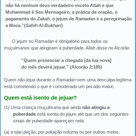
não há nenhum deus verdadeiro exceto Allah e que
Muhammad é Seu Mensageiro, a prática da oração, o
pagamento do
Zakah
, o jejum de
Ramadan
e a peregrinação
a Meca.”(
Sahih Al-Bukhari
)
O jejum no
Ramadan
é obrigatório para todos os
muçulmanos que atingiram a puberdade. Allah disse no Alcorão
“Quem presenciar a chegada [da lua nova]
do mês deverá jejuar.” (Alcorão 2:185)
Quem não jejua durante o
Ramadan
sem uma desculpa legítima
está cometendo o que é considerado um pecado maior.
Quem está isento de jejuar?
(1) Uma criança muçulmana que ainda
não atingiu a
puberdade
está isenta do jejum até que um dos seguintes
sinais de puberdade apareçam nela:
(a) a ejaculação, por poluição noturna ou por outros meios.