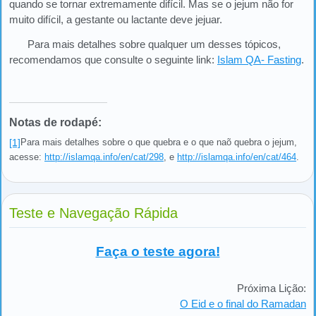
quando se tornar extremamente difícil. Mas se o jejum não for
muito difícil, a gestante ou lactante deve jejuar.
Para mais detalhes sobre qualquer um desses tópicos,
recomendamos que consulte o seguinte link:
Islam QA- Fasting
.
Notas de rodapé:
[1]
Para mais detalhes sobre o que quebra e o que naõ quebra o jejum,
acesse:
http://islamqa.info/en/cat/298
, e
http://islamqa.info/en/cat/464
.
Teste e Navegação Rápida
Faça o teste agora!
Próxima Lição:
O Eid e o final do Ramadan