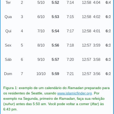
Ter
2
5/10
5:52
7:14
12:58
4:04
6:41
Qua
3
6/10
5:53
7:15
12:58
4:02
6:39
Qui
4
7/10
5:54
7:17
12:58
4:01
6:37
Sex
5
8/10
5:56
7:18
12:57
3:59
6:35
Sáb
6
9/10
5:57
7:20
12:57
3:58
6:33
Dom
7
10/10
5:59
7:21
12:57
3:56
6:31
Figura 1: exemplo de um calendário do
Ramadan
preparado para
os residentes de Seattle, usando
www.islamicfinder.org
. Por
exemplo na Segunda, primeiro de
Ramadan
, faça sua refeição
(
suhur
) antes das 5:50 am. Você pode voltar a comer (
iftar
) às
6:43 pm.