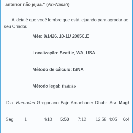
anterior não jejua.” (
An-Nasa’i
)
A ideia é que você lembre que está jejuando para agradar ao
seu Criador.
Mês:
9/1426,
10-11/ 2005
C.E
Localização:
Seattle, WA, USA
Método de cálculo:
ISNA
Método legal:
Padrão
Dia
Ramadan
Gregoriano
Fajr
Amanhacer
Dhuhr
Asr
Maghr
Seg
1
4/10
5:50
7:12
12:58
4:05
6:43