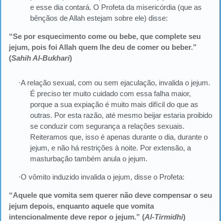
e esse dia contará. O Profeta da misericórdia (que as
bênçãos de Allah estejam sobre ele) disse:
“Se por esquecimento come ou bebe, que complete seu
jejum, pois foi Allah quem lhe deu de comer ou beber.”
(
Sahih Al-Bukhari
)
·A relação sexual, com ou sem ejaculação, invalida o jejum.
É preciso ter muito cuidado com essa falha maior,
porque a sua expiação é muito mais difícil do que as
outras. Por esta razão, até mesmo beijar estaria proibido
se conduzir com segurança a relações sexuais.
Reiteramos que, isso é apenas durante o dia, durante o
jejum, e não há restrições à noite. Por extensão, a
masturbação também anula o jejum.
·O vômito induzido invalida o jejum, disse o Profeta:
“Aquele que vomita sem querer não deve compensar o seu
jejum depois, enquanto aquele que vomita
intencionalmente deve repor o jejum.” (
Al-Tirmidhi
)