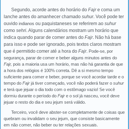
Segundo, acorde antes do horário do
Fajr
e coma um
lanche antes do amanhecer chamado
suhur
. Você pode ter
ouvido
indianos
ou paquistaneses se referirem ao
suhur
como
sehri
. Alguns calendários mostram um horário que
indica quando parar de comer antes do
Fajr
. Não há base
para isso e pode ser ignorado, pois textos claros mostram
que é permitido comer até a hora do
Fajr
. Pode-se, por
segurança, parar de comer e beber alguns minutos antes do
Fajr,
pois a maioria usa um horário, mas não há garantia de que
a hora dos relógios é 100% correta. Dê a si mesmo tempo
suficiente para comer e beber, porque se você acordar tarde e o
tempo do
Fajr
já tiver começado, você não poderá fazer o
suhur
e terá que jejuar o dia todo com o estômago vazio! Se você
dormiu durante o período do
Fajr
e o sol já nasceu, você deve
jejuar o resto do dia e seu jejum será válido.
Terceiro, você deve abster-se completamente de coisas que
quebram ou invalidam o seu jejum, que consiste basicamente
em não comer, não beber ou ter relações sexuais.