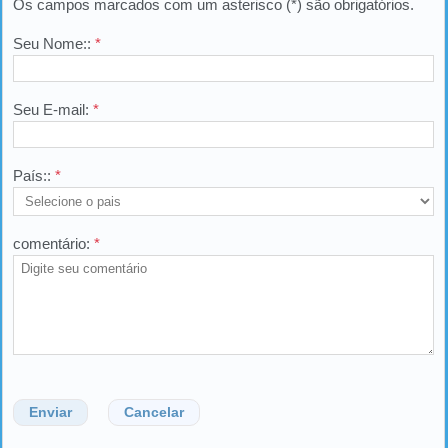
Os campos marcados com um asterisco (*) são obrigatórios.
Seu Nome::
*
Seu E-mail:
*
País::
*
comentário:
*
Enviar
Cancelar