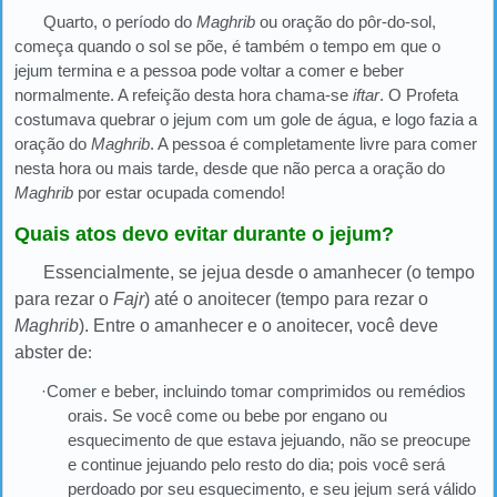
Quarto, o período do
Maghrib
ou oração do pôr-do-sol,
começa quando o sol se põe, é também o tempo em que o
jejum termina e a pessoa pode voltar a comer e beber
normalmente. A refeição desta hora chama-se
iftar
. O Profeta
costumava quebrar o jejum com um gole de água, e logo fazia a
oração do
Maghrib
. A pessoa é completamente livre para comer
nesta hora ou mais tarde, desde que não perca a oração do
Maghrib
por estar ocupada comendo!
Quais atos devo evitar durante o jejum?
Essencialmente, se jejua desde o amanhecer (o tempo
para rezar o
Fajr
) até o anoitecer (tempo para rezar o
Maghrib
). Entre o amanhecer e o anoitecer, você deve
abster de
:
·Comer e beber, incluindo tomar comprimidos ou remédios
orais. Se você come ou bebe por engano ou
esquecimento de que estava jejuando, não se preocupe
e continue jejuando pelo resto do dia; pois você será
perdoado por seu esquecimento, e seu jejum será válido