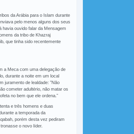
ribos da Arábia para o Islam durante
 enviava pelo menos alguns dos seus
á havia ouvido falar da Mensagem
homens da tribo de Khazraj
b, que tinha sido recentemente
ram a Meca com uma delegação de
o, durante a noite em um local
um juramento de lealdade: "Não
não cometer adultério, não matar os
rofeta no bem que ele ordena."
etenta e três homens e duas
durante a temporada da
Aqabah, porém desta vez pediram
tronasse o novo líder.