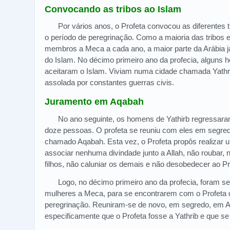
Convocando as tribos ao Islam
Por vários anos, o Profeta convocou as diferentes t
o período de peregrinação. Como a maioria das tribos
membros a Meca a cada ano, a maior parte da Arábia j
do Islam. No décimo primeiro ano da profecia, alguns 
aceitaram o Islam. Viviam numa cidade chamada Yathri
assolada por constantes guerras civis.
Juramento em Aqabah
No ano seguinte, os homens de Yathirb regressa
doze pessoas. O profeta se reuniu com eles em segred
chamado Aqabah. Esta vez, o Profeta propôs realizar 
associar nenhuma divindade junto a Allah, não roubar, 
filhos, não caluniar os demais e não desobedecer ao P
Logo, no décimo primeiro ano da profecia, foram s
mulheres a Meca, para se encontrarem com o Profeta 
peregrinação. Reuniram-se de novo, em segredo, em 
especificamente que o Profeta fosse a Yathrib e que se 