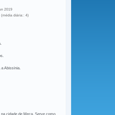
Jun 2019
(média diária:: 4)
.
s.
a Abissínia.
da na cidade de Meca. Serve como