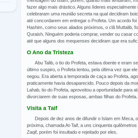
mensagem do Islam, porém, quanto mais tentavam, ma
fazer algo mais drástico. Alguns líderes especialmente
celebraram uma reunião secreta na qual decidiram boi
até concordarem em entregar o Profeta. Um acordo foi 
Hashim, como seus aliados próximos, o clã Muttalib, f
Quraish. Ninguém poderia comprar, vender ou casar com
até que alguns dos mequenses decidiram que era sufici
O Ano da Tristeza
Abu Talib, o tio do Profeta, estava doente e eram s
último suspiro, o Profeta tentou, pela última vez que el
negou. Era aberta a temporada de caça ao Profeta, ago
praticamente havia desaparecido. Pouco depois da mor
Lahab, tio do Profeta, aproveitou a oportunidade para at
divorciarem de suas esposas, ambas filhas do Profeta.
Visita a Taif
Depois de dez anos de difundir o Islam em Meca, o 
próxima, chamada At-Taif, a uns cinquenta quilômetros a 
Zaqif, porém foi insultado e rejeitado por eles.