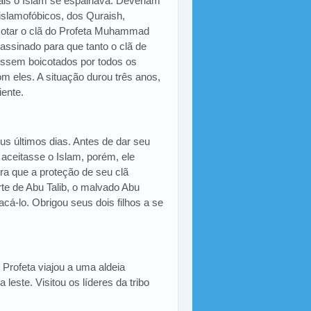
is o Islam se espalhava. Deveriam
 islamofóbicos, dos Quraish,
cotar o clã do Profeta Muhammad
assinado para que tanto o clã de
ossem boicotados por todos os
 eles. A situação durou três anos,
ente.
eus últimos dias. Antes de dar seu
e aceitasse o Islam, porém, ele
ra que a proteção de seu clã
te de Abu Talib, o malvado Abu
acá-lo. Obrigou seus dois filhos a se
Profeta viajou a uma aldeia
leste. Visitou os líderes da tribo