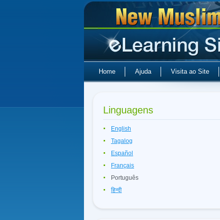
Home
Ajuda
Visita ao Site
Linguagens
English
Tagalog
Español
Français
Português
हिन्दी