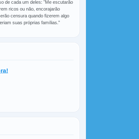
sso de cada um deles: "Me escutarão
orem ricos ou não, encorajarão
emerão censura quando fizerem algo
riam suas próprias famílias.”
ra!