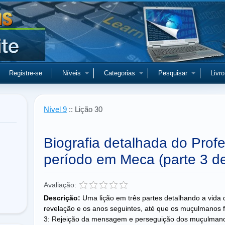
Registre-se
Níveis
Categorias
Pesquisar
Livro
Nível 9
:: Lição 30
Biografia detalhada do Pro
período em Meca (parte 3 de
Avaliação:
Descrição:
Uma lição em três partes detalhando a vid
revelação e os anos seguintes, até que os muçulmanos 
3: Rejeição da mensagem e perseguição dos muçulman