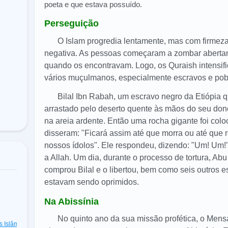
poeta e que estava possuído.
Perseguição
O Islam progredia lentamente, mas com firmez
negativa. As pessoas começaram a zombar abertam
quando os encontravam. Logo, os Quraish intensifi
vários muçulmanos, especialmente escravos e pob
Bilal Ibn Rabah, um escravo negro da Etiópia qu
arrastado pelo deserto quente às mãos do seu dono
na areia ardente. Então uma rocha gigante foi colo
disseram: "Ficará assim até que morra ou até que
nossos ídolos". Ele respondeu, dizendo: "Um! Um!",
a Allah. Um dia, durante o processo de tortura, Abu
comprou Bilal e o libertou, bem como seis outros
estavam sendo oprimidos.
Na Abissínia
No quinto ano da sua missão profética, o Me
as Islâmicas
(48)