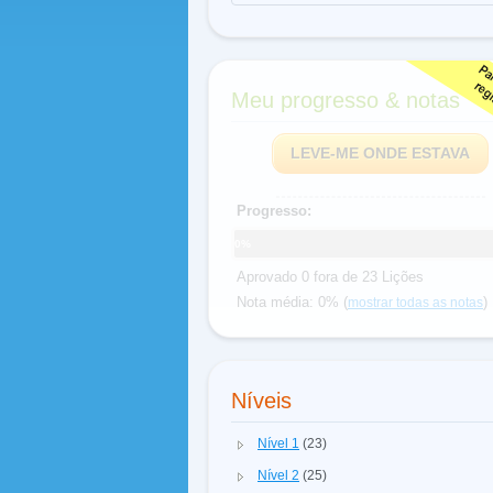
Meu progresso & notas
LEVE-ME ONDE ESTAVA
Progresso:
0%
Aprovado 0 fora de 23 Lições
Nota média: 0% (
)
mostrar todas as notas
Níveis
Nível 1
(23)
Nível 2
(25)