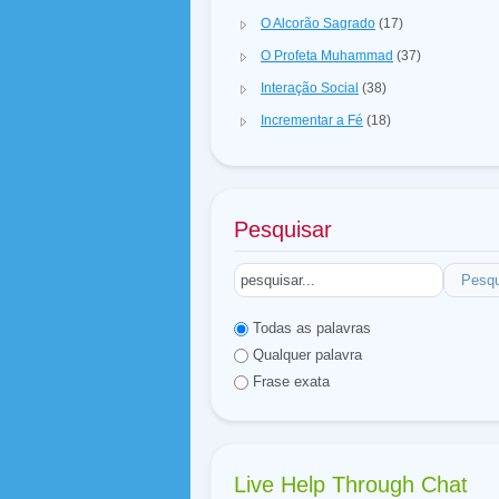
O Alcorão Sagrado
(17)
O Profeta Muhammad
(37)
Interação Social
(38)
Incrementar a Fé
(18)
Pesquisar
Pesqu
Todas as palavras
Qualquer palavra
Frase exata
Live Help Through Chat