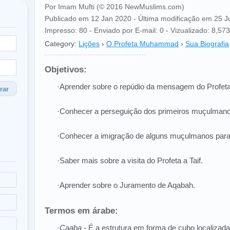
Por Imam Mufti (© 2016 NewMuslims.com)
Publicado em 12 Jan 2020 - Última modificação em 25 
Impresso: 80 - Enviado por E-mail: 0 - Vizualizado: 8,573 
Category:
Lições
›
O Profeta Muhammad
›
Sua Biografia
Objetivos:
·Aprender sobre o repúdio da mensagem do Profeta
rar
·Conhecer a perseguição dos primeiros muçulmano
·Conhecer a imigração de alguns muçulmanos para 
·Saber mais sobre a visita do Profeta a Taif.
·Aprender sobre o Juramento de Aqabah.
Termos em árabe:
·
Caaba
- É a estrutura em forma de cubo localiza