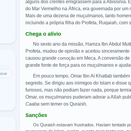
alguns dos crentes emigrassem para a Abissínia. Est
do Mar Vermelho na África, era governada por um 
Mais de uma dezena de muçulmanos, tanto homen
incluindo a própria filha do Profeta, Ruqaiah, com 
Chega o alívio
No sexto ano da missão, Hamza Ibn Abdul Mutta
Profeta, mudou de opinião e aceitou sinceramente 
causou grande
comoção
em Meca. A conversão d
grande fonte de força para os muçulmanos e ajudari
isar
Em pouco tempo, Omar Ibn Al Khattab também 
segredo. Se dirigiu aos inimigos do Islam e disse 
furiosos, mas não podiam fazer nada, porque tem
Omar, os muçulmanos puderam adorar a Allah pub
Caaba
sem temer os Quraish.
Sanções
Os Quraish estavam frustrados. Haviam tentado po