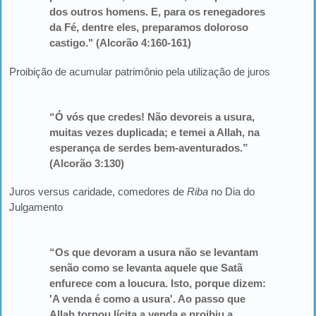
dos outros homens. E, para os renegadores
da Fé, dentre eles, preparamos doloroso
castigo." (Alcorão 4:160-161)
Proibição de acumular patrimônio pela utilização de juros
“Ó vós que credes! Não devoreis a usura,
muitas vezes duplicada; e temei a Allah, na
esperança de serdes bem-aventurados.”
(Alcorão 3:130)
Juros versus caridade, comedores de
Riba
no Dia do
Julgamento
“Os que devoram a usura não se levantam
senão como se levanta aquele que Satã
enfurece com a loucura. Isto, porque dizem:
'A venda é como a usura'. Ao passo que
Allah tornou lícita a venda e proibiu a