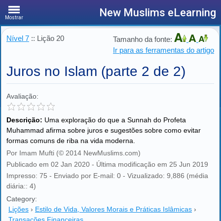
New Muslims eLearning
Mostrar
Nível 7
:: Lição 20
Tamanho da fonte:
Ir para as ferramentas do artigo
Juros no Islam (parte 2 de 2)
Avaliação:
Descrição:
Uma exploração do que a Sunnah do Profeta
Muhammad afirma sobre juros e sugestões sobre como evitar
formas comuns de riba na vida moderna.
Por Imam Mufti (© 2014 NewMuslims.com)
Publicado em 02 Jan 2020 - Última modificação em 25 Jun 2019
Impresso: 75 - Enviado por E-mail: 0 - Vizualizado: 9,886 (média
diária:: 4)
Category:
Lições
›
Estilo de Vida, Valores Morais e Práticas Islâmicas
›
Transações Financeiras