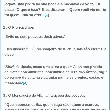
jogava uma pedra na sua boca e o mandava de volta. Eu
disse: 'O que é isso?' Eles disseram: 'Quem você viu no rio
foi quem utilizou
riba
.’”
[1]
2 . O Profeta disse:
‘Evite os sete pecados destrutivos.’
Eles disseram: 'Ó, Mensageiro de Allah, quais são eles:' Ele
disse:
‘
Shirk
,
feitiçaria, matar uma alma a quem Allah nos proibiu
de matar, consumir
riba
, consumir a riqueza dos órfãos, fugir
do campo de batalha e caluniar mulheres crentes, castas e
inocentes.'
[2]
3 . O Mensageiro de Allah amaldiçoou dez pessoas:
“Quem consome
riba
, quem paga
riba
, quem a escreve,
quem a testemunha, quem a faz legal, aquele para quem ela