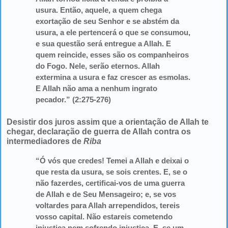
usura. Então, aquele, a quem chega
exortação de seu Senhor e se abstém da
usura, a ele pertencerá o que se consumou,
e sua questão será entregue a Allah. E
quem reincide, esses são os companheiros
do Fogo. Nele, serão eternos. Allah
extermina a usura e faz crescer as esmolas.
E Allah não ama a nenhum ingrato
pecador.” (2:275-276)
Desistir dos juros assim que a orientação de Allah te
chegar, declaração de guerra de Allah contra os
intermediadores de
Riba
“Ó vós que credes! Temei a Allah e deixai o
que resta da usura, se sois crentes. E, se o
não fazerdes, certificai-vos de uma guerra
de Allah e de Seu Mensageiro; e, se vos
voltardes para Allah arrependidos, tereis
vosso capital. Não estareis cometendo
injustiça nem sofrendo injustiça. E, se um