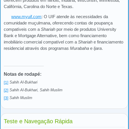
oferecem produtos em Illinois, Indiana, Wisconsin, Minnesota,
Califórnia, Carolina do Norte e Texas.
www.myuif.com
: O UIF atende às necessidades da
comunidade muçulmana, oferecendo contas de poupança
compatíveis com a
Shariah
por meio de produtos University
Bank e Mortgage Alternative, bem como financiamento
imobiliário comercial compatível com a
Shariah
e financiamento
residencial através dos programas
Murabaha
e
Ijara
.
Notas de rodapé:
[1]
Sahih Al-Bukhari
[2]
Sahih Al-Bukhari, Sahih Muslim
[3]
Sahih Muslim
Teste e Navegação Rápida