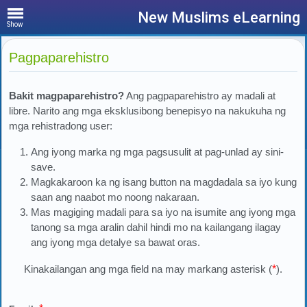
New Muslims eLearning
Show
Pagpaparehistro
Bakit magpaparehistro?
Ang pagpaparehistro ay madali at
libre. Narito ang mga eksklusibong benepisyo na nakukuha ng
mga rehistradong user:
Ang iyong marka ng mga pagsusulit at pag-unlad ay sini-
save.
Magkakaroon ka ng isang button na magdadala sa iyo kung
saan ang naabot mo noong nakaraan.
Mas magiging madali para sa iyo na isumite ang iyong mga
tanong sa mga aralin dahil hindi mo na kailangang ilagay
ang iyong mga detalye sa bawat oras.
Kinakailangan ang mga field na may markang asterisk (
*
).