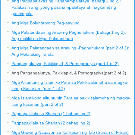
Ang Pagpapalakas ng Pananampalataya (bahagi 2 ng 2):
Palakasin ang iyong pananampalataya at magkamit ng
gantimpala
Ang Mga Boluntaryong Pag-aayuno
Mga Palatandaan ng Araw ng Paghuhukom (bahagi 1 ng 2):
Ang maliliit na Mga Palatandaan
Ang Mga Palatandaan sa Araw ng -Paghuhukom (part 2 of 2):
Ang Malalaking Tanda
Pangangalunya, Pakikiapid, & Pornograpiya (part 1 of 2)
Ang Pangangalunya, Pakikiapid, & Pornograpiya(part 2 of 2)
Mga Alituntuning Islamiko Para sa Pakikisalamuha sa magka-
ibang Kasarian. (part 1 of 2)
Mga Islamikong alituntunin Para sa pakikisalamuha ng magka-
ibang kasarian (part 2 of 2)
Pagpapakilala sa Shariah (1 bahagi ng 2)
Pagpapakilala sa Shariah (2 bahagi ng 2)
Mga Gawang Naaayon sa Kalikasan ng Tao (Sunan ul-Fitrah)