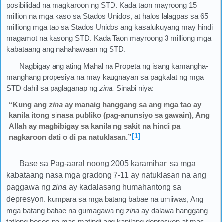
posibilidad na magkaroon ng STD. Kada taon mayroong 15
million na mga kaso sa Stados Unidos, at halos lalagpas sa 65
milliong mga tao sa Stados Unidos ang kasalukuyang may hindi
magamot na kasong STD. Kada Taon mayroong 3 milliong mga
kabataang ang nahahawaan ng STD.
Nagbigay ang ating Mahal na Propeta ng isang kamangha-
manghang propesiya na may kaugnayan sa pagkalat ng mga
STD dahil sa paglaganap ng
zina.
Sinabi niya:
“Kung ang
zina
ay manaig hanggang sa ang mga tao ay
kanila itong sinasa publiko (pag-anunsiyo sa gawain), Ang
Allah ay magbibigay sa kanila ng sakit na hindi pa
[1]
nagkaroon dati o di pa natuklasan.”
Base sa Pag-aaral noong 2005 karamihan sa mga
kabataang nasa mga gradong 7-11 ay natuklasan na ang
paggawa ng
zina
ay kadalasang humahantong sa
depresyon
. kumpara sa mga batang babae na umiiwas, Ang
mga batang babae na gumagawa ng
zina
ay dalawa hanggang
tatlong beses na mas matindi ang kanilang depresyon at mas