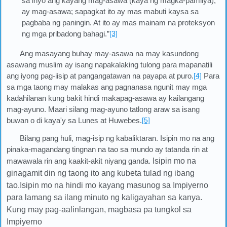
sa inyo ang kayang mag-asawa (kaya ng magka-pamilya),
ay mag-asawa; sapagkat ito ay mas mabuti kaysa sa
pagbaba ng paningin. At ito ay mas mainam na proteksyon
ng mga pribadong bahagi.”
[3]
Ang masayang buhay may-asawa na may kasundong
asawang muslim ay isang napakalaking tulong para mapanatili
ang iyong pag-iisip at pangangatawan na payapa at puro.
[4]
Para
sa mga taong may malakas ang pagnanasa ngunit may mga
kadahilanan kung bakit hindi makapag-asawa ay kailangang
mag-ayuno. Maari silang mag-ayuno tatlong araw sa isang
buwan o di kaya'y sa Lunes at Huwebes.
[5]
Bilang pang huli, mag-isip ng kabaliktaran. Isipin mo na ang
pinaka-magandang tingnan na tao sa mundo ay tatanda rin at
mawawala rin ang kaakit-akit niyang ganda.
Isipin mo na
ginagamit din ng taong ito ang kubeta tulad ng ibang
tao.
Isipin mo na hindi mo kayang masunog sa Impiyerno
para lamang sa ilang minuto ng kaligayahan sa kanya.
Kung may pag-aalinlangan, magbasa pa tungkol sa
Impiyerno