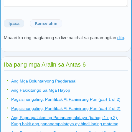
Ipasa
Kanselahin
Maaari ka ring magtanong sa live na chat sa pamamagitan
dito
.
Iba pang mga Aralin sa Antas 6
Ang Mga Boluntaryong Pagdarasal
Ang Pakikitungo Sa Mga Hayop
Pagsisinungaling, Panlilibak At Paninirang Puri (part 1 of 2)
Pagsisinungaling, Panlilibak At Paninirang Puri (part 2 of 2)
Ang Pagpapalakas ng Pananampalataya (bahagi 1 ng 2):
Kung bakit ang pananampalataya ay hindi laging matatag