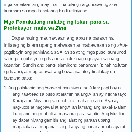
mga kabataan ang may maliit na bilang na gumawa ng
zina
kumpara sa mga kabataang hindi relihiyoso.
Mga Panukalang inilatag ng Islam para sa
Proteksyon mula sa
Zina
Dapat nating maunawaan ang apat na paraan na
inilatag ng Islam upang maiwasan at mabawasan ang
zina
-
pagtibayin ang paniniwala sa Allah sa ating mga puso, sumunod
sa mga regulasyon ng Islam sa pakikipag-ugnayan sa ibang
kasarian, Sundin ang pang-Islamikong pananamit (pinahintulutan
ng Islam), at mag-asawa. ang bawat isa rito'y tinalakay sa
bandang baba:
1. Ang palakasin ang
imaan
at paniniwala sa Allah: pagtibayin
ang
Tawheed
sa puso at alamin na ang Allah ay nilikha tayo,
Karapatan Niya ang sambahin at mahalin natin. Siya ay
nag-utos at nagbawal at ang Allah lamang ang nakaka-alam
kung ano ang mabuti at masama para sa atin. Ang Muslim
ay dapat niyang gamitin ang lahat ng paraan upang
mapalakas at mapanatili ang kanyang pananampalataya at