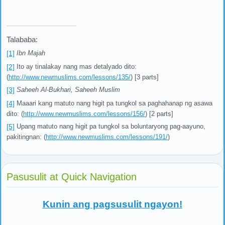
Talababa:
[1]
Ibn Majah
[2]
Ito ay tinalakay nang mas detalyado dito:
(
http://www.newmuslims.com/lessons/135/
) [3 parts]
[3]
Saheeh Al-Bukhari, Saheeh Muslim
[4]
Maaari kang matuto nang higit pa tungkol sa paghahanap ng asawa
dito: (
http://www.newmuslims.com/lessons/156/
) [2 parts]
[5]
Upang matuto nang higit pa tungkol sa boluntaryong pag-aayuno,
pakitingnan: (
http://www.newmuslims.com/lessons/191/
)
Pasusulit at Quick Navigation
Kunin ang pagsusulit ngayon!