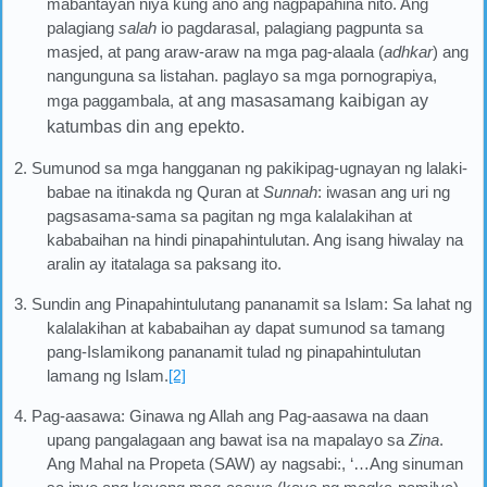
mabantayan niya kung ano ang nagpapahina nito. Ang
palagiang
salah
io pagdarasal, palagiang pagpunta sa
masjed, at pang araw-araw na mga pag-alaala (
adhkar
) ang
nangunguna sa listahan. paglayo sa mga pornograpiya,
mga paggambala,
at ang masasamang kaibigan ay
katumbas din ang epekto
.
2. Sumunod sa mga hangganan ng pakikipag-ugnayan ng lalaki-
babae na itinakda ng Quran at
Sunnah
: iwasan ang uri ng
pagsasama-sama sa pagitan ng mga kalalakihan at
kababaihan na hindi pinapahintulutan. Ang isang hiwalay na
aralin ay itatalaga sa paksang ito.
3. Sundin ang Pinapahintulutang pananamit sa Islam: Sa lahat ng
kalalakihan at kababaihan ay dapat sumunod sa tamang
pang-Islamikong pananamit tulad ng pinapahintulutan
lamang ng Islam.
[2]
4. Pag-aasawa: Ginawa ng Allah ang Pag-aasawa na daan
upang pangalagaan ang bawat isa na mapalayo sa
Zina
.
Ang Mahal na Propeta (SAW) ay nagsabi:, ‘…Ang sinuman