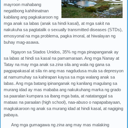
mayroon mahabang
negatibong kahihinatnan
kabilang ang pagkakaroon ng
mga anak sa labas (anak sa hindi kasal), at mga sakit na
nakukuha sa pagtatalik o sexually transmitted diseases (STDs),
emosyonal na mga problema, pagka imoral, at hiwalayan ng
buhay mag-asawa.
Ngayon sa Stados Unidos, 35% ng mga pinapanganak ay
sa labas at hindi sa kasal na pamamaraan. Ang mga Nanay at
Tatay na may mga anak sa
zina
sila ang wala ng gana sa
pagpapakasal at sila rin ang mas nagdudusa mula sa depresyon
at namumuhay sa kahirapan kaysa sa mga walang anak sa
labas. Ang mga batang ipinanganak ng kanilang magulang sa
murang idad ay mas mababa ang nakukuhang marka ng grado
sa paaralan kumpara sa ibang mga bata, at natatanggal sa
mataas na paraalan (high school), naa-abuso o napapabayaan,
magkakaroon ng anak sa murang idad at hindi kasal, at nagiging
pabaya.
Ang mga gumagawa ng
zina
ang may mas malaking