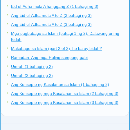
Eid ul-Adha mula A hanggang Z (1 bahagi ng 3)
Ang Eid ul-Adha mula A to Z (2 bahagi ng 3)
Ang Eid ul-Adha mula A to Z (3 bahagi ng 3)
Mga pagbabago sa Islam (bahagi 1 ng 2): Dalawang uri ng
Bidah
Makabago sa Islam (part 2 of 2): Ito ba ay bidah?
Ramadan: Ang mga Huling sampung gabi
Umrah (1 bahagi ng 2)
Umrah (2 bahagi ng 2)
Ang Konsepto ng Kasalanan sa Islam (1 bahagi ng 3)
Ang Konsepto ng mga Kasalanan sa Islam (2 bahagi ng 3)
Ang Konsepto ng mga Kasalanan sa Islam (3 bahagi ng 3)