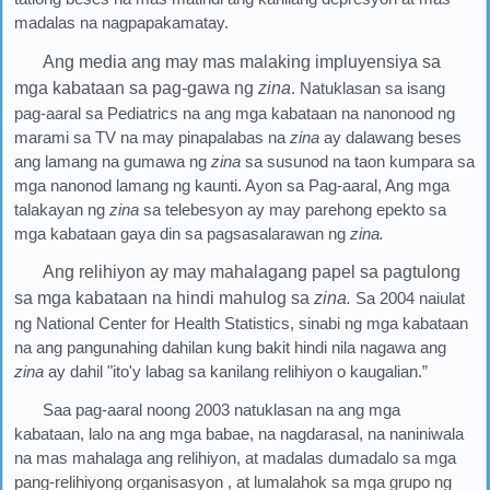
madalas na nagpapakamatay.
Ang media ang may mas malaking impluyensiya sa
mga kabataan sa pag-gawa ng
zina
. Natuklasan sa isang
pag-aaral sa Pediatrics na ang mga kabataan na nanonood ng
marami sa TV na may pinapalabas na
zina
ay dalawang beses
ang lamang na gumawa ng
zina
sa susunod na taon kumpara sa
mga nanonod lamang ng kaunti. Ayon sa Pag-aaral, Ang mga
talakayan ng
zina
sa telebesyon ay may parehong epekto sa
mga kabataan gaya din sa pagsasalarawan ng
zina.
Ang relihiyon ay may mahalagang papel sa pagtulong
sa mga kabataan na hindi mahulog sa
zina
.
Sa 2004 naiulat
ng National Center for Health Statistics, sinabi ng mga kabataan
na ang pangunahing dahilan kung bakit hindi nila nagawa ang
zina
ay dahil "ito'y labag sa kanilang relihiyon o kaugalian.”
Saa pag-aaral noong 2003 natuklasan na ang mga
kabataan, lalo na ang mga babae, na nagdarasal, na naniniwala
na mas mahalaga ang relihiyon, at madalas dumadalo sa mga
pang-relihiyong organisasyon , at lumalahok sa mga grupo ng