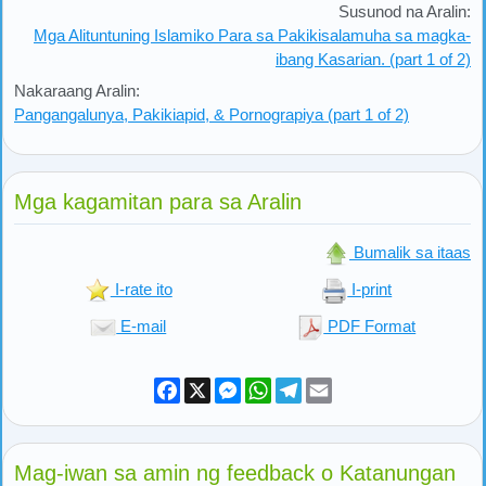
Susunod na Aralin:
Mga Alituntuning Islamiko Para sa Pakikisalamuha sa magka-
ibang Kasarian. (part 1 of 2)
Nakaraang Aralin:
Pangangalunya, Pakikiapid, & Pornograpiya (part 1 of 2)
Mga kagamitan para sa Aralin
Bumalik sa itaas
I-rate ito
I-print
E-mail
PDF Format
Facebook
X
Messenger
WhatsApp
Telegram
Email
Mag-iwan sa amin ng feedback o Katanungan