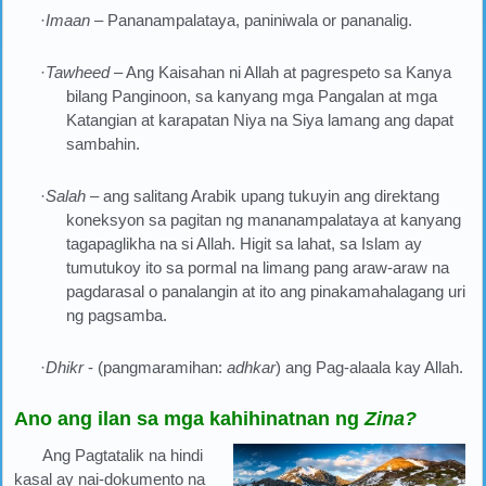
·
Imaan
– Pananampalataya, paniniwala or pananalig.
·
Tawheed
– Ang Kaisahan ni Allah at pagrespeto sa Kanya
bilang Panginoon, sa kanyang mga Pangalan at mga
Katangian at karapatan Niya na Siya lamang ang dapat
sambahin.
·
Salah
– ang salitang Arabik upang tukuyin ang direktang
koneksyon sa pagitan ng mananampalataya at kanyang
tagapaglikha na si Allah. Higit sa lahat, sa Islam ay
tumutukoy ito sa pormal na limang pang araw-araw na
pagdarasal o panalangin at ito ang pinakamahalagang uri
ng pagsamba.
·
Dhikr
- (pangmaramihan:
adhkar
) ang Pag-alaala kay Allah.
Ano ang ilan sa mga kahihinatnan ng
Zina?
Ang Pagtatalik na hindi
kasal ay nai-dokumento na