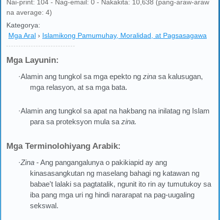
Nai-print: 104 - Nag-email: 0 - Nakakita: 10,638 (pang-araw-araw
na average: 4)
Kategorya:
Mga Aral
›
Islamikong Pamumuhay, Moralidad, at Pagsasagawa
Mga Layunin:
·Alamin ang tungkol sa mga epekto ng
zina
sa kalusugan,
mga relasyon, at sa mga bata.
·Alamin ang tungkol sa apat na hakbang na inilatag ng Islam
para sa proteksyon mula sa
zina.
Mga Terminolohiyang Arabik:
·
Zina
- Ang pangangalunya o pakikiapid ay ang
kinasasangkutan ng maselang bahagi ng katawan ng
babae't lalaki sa pagtatalik, ngunit ito rin ay tumutukoy sa
iba pang mga uri ng hindi nararapat na pag-uugaling
sekswal.