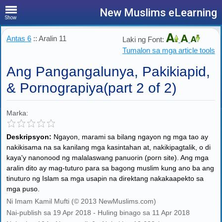
New Muslims eLearning
Show
Antas 6
:: Aralin 11
Laki ng Font:
Tumalon sa mga article tools
Ang Pangangalunya, Pakikiapid,
& Pornograpiya(part 2 of 2)
Marka:
Deskripsyon:
Ngayon, marami sa bilang ngayon ng mga tao ay
nakikisama na sa kanilang mga kasintahan at, nakikipagtalik, o di
kaya'y nanonood ng malalaswang panuorin (porn site). Ang mga
aralin dito ay mag-tuturo para sa bagong muslim kung ano ba ang
tinuturo ng Islam sa mga usapin na direktang nakakaapekto sa
mga puso.
Ni Imam Kamil Mufti (© 2013 NewMuslims.com)
Nai-publish sa 19 Apr 2018 - Huling binago sa 11 Apr 2018