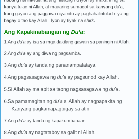
kanya tulad ni Allah, at maaaring sumagot sa kanyang du'a,
kung gayon ang paggawa niya nito ay paghahalintulad niya ng
bagay o tao kay Allah . Iyon ay tiyak na
shirk
.
Ang Kapakinabangan ng
Du’a
:
1.Ang
du'a
ay isa sa mga dakilang gawain sa paningin ni Allah.
2.Ang
du'a
ay ang diwa ng pagsamba.
3.
Ang
du'a
ay tanda ng pananampalataya.
4.
Ang pagsasagawa ng
du'a
ay pagsunod kay Allah.
5.
Si Allah ay malapit sa taong nagsasagawa ng
du'a
.
6.
Sa pamamagitan ng
du'a
si Allah ay nagpapakita ng
Kanyang pagkamapagbigay sa atin.
7.Ang
du'a
ay tanda ng kapakumbabaan.
8.
Ang
du'a
ay nagtataboy sa galit ni Allah.