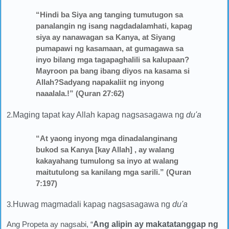
“Hindi ba Siya ang tanging tumutugon sa
panalangin ng isang nagdadalamhati, kapag
siya ay nanawagan sa Kanya, at Siyang
pumapawi ng kasamaan, at gumagawa sa
inyo bilang mga tagapaghalili sa kalupaan?
Mayroon pa bang ibang diyos na kasama si
Allah?Sadyang napakaliit ng inyong
naaalala.!” (Quran 27:62)
2.
Maging tapat kay Allah kapag nagsasagawa ng
du'a
“At yaong inyong mga dinadalanginang
bukod sa Kanya [kay Allah] , ay walang
kakayahang tumulong sa inyo at walang
maitutulong sa kanilang mga sarili.” (Quran
7:197)
3.
Huwag magmadali kapag nagsasagawa ng
du'a
Ang Propeta ay nagsabi, “
Ang alipin ay makatatanggap ng