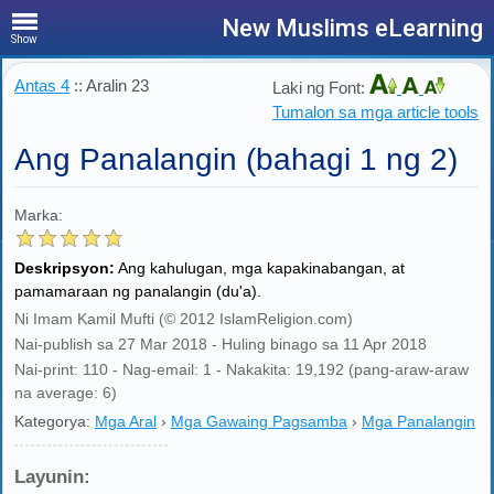
New Muslims eLearning
Show
Antas 4
:: Aralin 23
Laki ng Font:
Tumalon sa mga article tools
Ang Panalangin (bahagi 1 ng 2)
Marka:
Deskripsyon:
Ang kahulugan, mga kapakinabangan, at
pamamaraan ng panalangin (du'a).
Ni Imam Kamil Mufti (© 2012 IslamReligion.com)
Nai-publish sa 27 Mar 2018 - Huling binago sa 11 Apr 2018
Nai-print: 110 - Nag-email: 1 - Nakakita: 19,192 (pang-araw-araw
na average: 6)
Kategorya:
Mga Aral
›
Mga Gawaing Pagsamba
›
Mga Panalangin
Layunin: