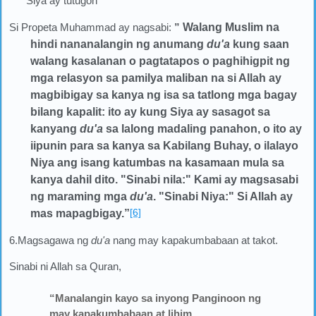
Siya ay tutugon
Si Propeta Muhammad ay nagsabi:
”
Walang Muslim na
hindi nananalangin ng anumang
du'a
kung saan
walang kasalanan o pagtatapos o paghihigpit ng
mga relasyon sa pamilya maliban na si Allah ay
magbibigay sa kanya ng isa sa tatlong mga bagay
bilang kapalit: ito ay kung Siya ay sasagot sa
kanyang
du'a
sa lalong madaling panahon, o ito ay
iipunin para sa kanya sa Kabilang Buhay, o ilalayo
Niya ang isang katumbas na kasamaan mula sa
kanya dahil dito. "Sinabi nila:" Kami ay magsasabi
ng maraming mga
du'a
. "Sinabi Niya:" Si Allah ay
[6]
mas mapagbigay.
”
6.Magsagawa ng
du'a
nang may kapakumbabaan at takot.
Sinabi ni Allah sa Quran,
“Manalangin kayo sa inyong Panginoon ng
may kapakumbabaan at lihim .