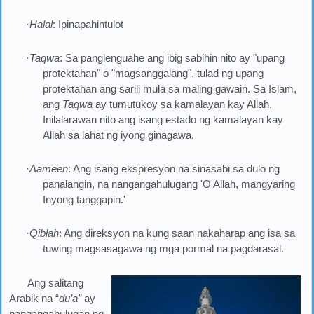
·
Halal
: Ipinapahintulot
·
Taqwa
: Sa panglenguahe ang ibig sabihin nito ay "upang
protektahan" o "magsanggalang", tulad ng upang
protektahan ang sarili mula sa maling gawain. Sa Islam,
ang
Taqwa
ay tumutukoy sa kamalayan kay Allah.
Inilalarawan nito ang isang estado ng kamalayan kay
Allah sa lahat ng iyong ginagawa.
·
Aameen
: Ang isang ekspresyon na sinasabi sa dulo ng
panalangin, na nangangahulugang 'O Allah, mangyaring
Inyong tanggapin.'
·
Qiblah
: Ang direksyon na kung saan nakaharap ang isa sa
tuwing magsasagawa ng mga pormal na pagdarasal.
Ang salitang
Arabik na “
du’a”
ay
nangangahulugan ng