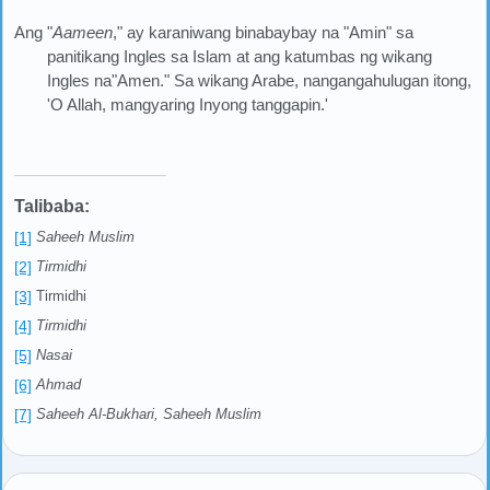
Ang "
Aameen
," ay karaniwang binabaybay na "Amin" sa
panitikang Ingles sa Islam at ang katumbas ng wikang
Ingles na"Amen." Sa wikang Arabe, nangangahulugan itong,
'O Allah, mangyaring Inyong tanggapin.'
Talibaba:
[1]
Saheeh Muslim
[2]
Tirmidhi
[3]
Tirmidhi
[4]
Tirmidhi
[5]
Nasai
[6]
Ahmad
[7]
Saheeh Al-Bukhari, Saheeh Muslim