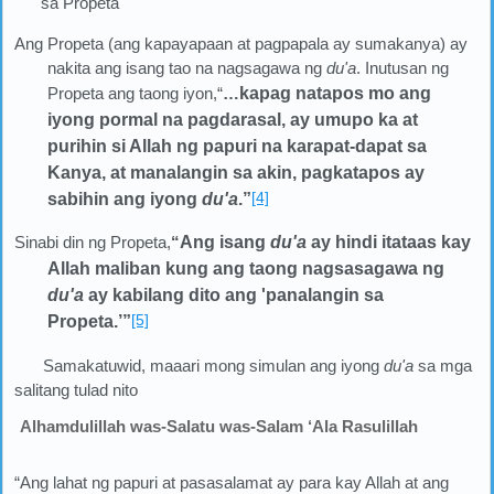
sa Propeta
Ang Propeta (ang kapayapaan at pagpapala ay sumakanya) ay
nakita ang isang tao na nagsagawa ng
du'a
. Inutusan ng
Propeta ang taong iyon,“
…
kapag natapos mo ang
iyong pormal na pagdarasal, ay umupo ka at
purihin si Allah ng papuri na karapat-dapat sa
Kanya, at manalangin sa akin, pagkatapos ay
[4]
sabihin ang iyong
du'a
.
”
Sinabi din ng Propeta,
“
Ang isang
du'a
ay hindi itataas kay
Allah maliban kung ang taong nagsasagawa ng
du'a
ay kabilang dito ang 'panalangin sa
[5]
Propeta
.’”
Samakatuwid, maaari mong simulan ang iyong
du'a
sa mga
salitang tulad nito
Alhamdulillah was-Salatu was-Salam ‘Ala Rasulillah
“Ang lahat ng papuri at pasasalamat ay para kay Allah at ang