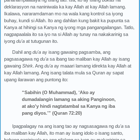
deklarasyon na naniniwala ka kay Allah at kay Allah lamang.
Ikalawa, nararamdaman mo na wala kang kontrol sa iyong
buhay, kundi si Allah. Ito ang dahilan kung bakit ka pupunta sa
Kanya at hihingi sa Kanya ng iyong mga pangangailangan. Tatlo,
nagpapaalala ito sa iyo na si Allah ay tunay na nakakarinig sa
iyong
du'a
at tutugunan ito.
Dahil ang
du'a
ay isang gawaing pagsamba, ang
pagsasagawa ng
du'a
sa ibang tao maliban kay Allah ay isang
gawaing
Shirk
. Ang
du'a
ay maaari lamang idirekta kay Allah at
kay Allah lamang. Ang isang talata mula sa Quran ay sapat
upang ilarawan ang puntong ito:
“Sabihin (O Muhammad), ‘Ako ay
dumadalangin lamang sa aking Panginoon,
at ako'y hindi nagtatambal sa Kanya ng iba
pang diyos.’” (Quran 72:20)
Ipagpalagay na ang isang tao ay nagsasagawa ng
du'a
sa
iba maliban kay Allah, ito man ay isang idolo o isang santo,
habang naniniwala na ang nilalang na iyon ay makaririnig sa