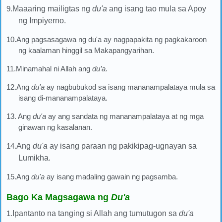
9.
Maaaring mailigtas ng
du'a
ang isang tao mula sa Apoy
ng Impiyerno.
10.Ang pagsasagawa ng du'a ay nagpapakita ng pagkakaroon
ng kaalaman hinggil sa Makapangyarihan.
11.Minamahal ni Allah ang
du’a.
12.Ang
du'a
ay nagbubukod sa isang mananampalataya mula sa
isang di-mananampalataya.
13. Ang
du'a
ay ang sandata ng mananampalataya at ng mga
ginawan ng kasalanan.
14.
Ang
du'a
ay isang paraan ng pakikipag-ugnayan sa
Lumikha.
15.Ang
du'a
ay isang madaling gawain ng pagsamba.
Bago Ka Magsagawa ng
Du'a
1.
Ipantanto na tanging si Allah ang tumutugon sa
du'a