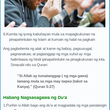
6.Kumita ng iyong kabuhayan mula sa mapagkukunan na
pinapahintulan ng Islam at kumain ng halal na pagkain
Ang pagbebenta ng alak at karne ng baboy, pagsusugal,
pagnanakaw, at pagtanggap ng mga suhol ay mga
halimbawa ng hindi ipinapahintulot na pinagkukunan ng kita.
Sinasabi nito sa Quran:
“Si Allah ay tumatanggap ( ng mga gawa)
lamang mula sa mga may
taqwa
(takot sa
Kanya).” (Quran 5:27)
Habang Nagsasagawa ng
Du'a
1.Purihin si Allah bago ang
du'a
at magpadala ng mga panalangin