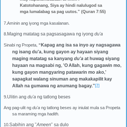
Katotohanang, Siya ay hindi nalulugod sa
mga lumalabag sa pag uutos.” (Quran 7:55)
7.Aminin ang iyong mga kasalanan.
8.
Maging matatag sa pagsasagawa ng iyong
du'a
Sinabi ng Propeta,
“
Kapag ang isa sa inyo ay nagsagawa
ng isang du'a, kung gayon ay hayaan siyang
maging matatag sa kanyang
du'a
at huwag siyang
hayaan na magsabi ng, 'O Allah, kung gagawin mo,
kung gayon mangyaring patawarin mo ako,'
sapagkat walang sinuman ang makakapilit kay
[7]
Allah na gumawa ng anumang bagay.
”
9.
Ulitin ang
du'a
ng tatlong beses
Ang pag-ulit ng
du'a
ng tatlong beses ay iniulat mula sa Propeta
sa maraming mga
hadith.
10.
Sabihin ang "
Ameen
" sa dulo