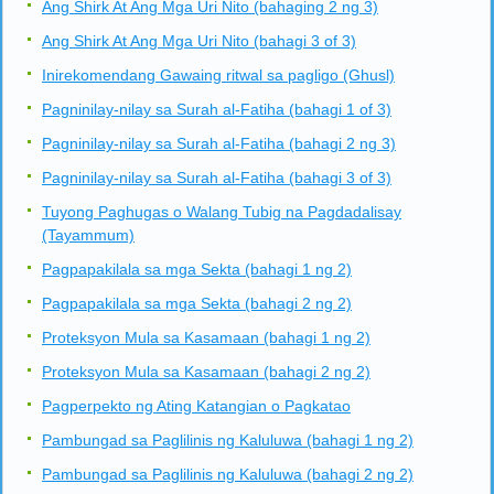
Ang Shirk At Ang Mga Uri Nito (bahaging 2 ng 3)
Ang Shirk At Ang Mga Uri Nito (bahagi 3 of 3)
Inirekomendang Gawaing ritwal sa pagligo (Ghusl)
Pagninilay-nilay sa Surah al-Fatiha (bahagi 1 of 3)
Pagninilay-nilay sa Surah al-Fatiha (bahagi 2 ng 3)
Pagninilay-nilay sa Surah al-Fatiha (bahagi 3 of 3)
Tuyong Paghugas o Walang Tubig na Pagdadalisay
(Tayammum)
Pagpapakilala sa mga Sekta (bahagi 1 ng 2)
Pagpapakilala sa mga Sekta (bahagi 2 ng 2)
Proteksyon Mula sa Kasamaan (bahagi 1 ng 2)
Proteksyon Mula sa Kasamaan (bahagi 2 ng 2)
Pagperpekto ng Ating Katangian o Pagkatao
Pambungad sa Paglilinis ng Kaluluwa (bahagi 1 ng 2)
Pambungad sa Paglilinis ng Kaluluwa (bahagi 2 ng 2)