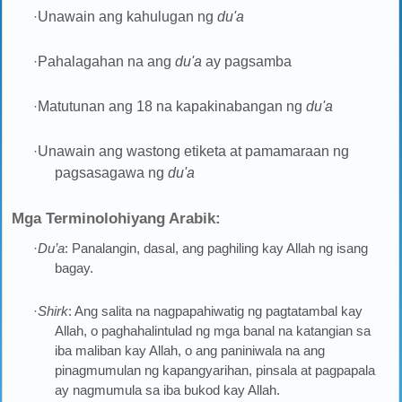
·
Unawain ang kahulugan ng
du'a
·
Pahalagahan na ang
du'a
ay pagsamba
·
Matutunan ang 18 na kapakinabangan ng
du'a
·
Unawain ang wastong etiketa at pamamaraan ng
pagsasagawa ng
du'a
Mga Terminolohiyang Arabik:
·
Du’a
: Panalangin, dasal, ang paghiling kay Allah ng isang
bagay.
·
Shirk
: Ang salita na nagpapahiwatig ng pagtatambal kay
Allah, o paghahalintulad ng mga banal na katangian sa
iba maliban kay Allah, o ang paniniwala na ang
pinagmumulan ng kapangyarihan, pinsala at pagpapala
ay nagmumula sa iba bukod kay Allah.