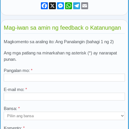
Facebook
X
Messenger
WhatsApp
Telegram
Email
Mag-iwan sa amin ng feedback o Katanungan
Magkomento sa araling ito: Ang Panalangin (bahagi 1 ng 2)
Ang mga patlang na minarkahan ng asterisk (*) ay nararapat
punan.
Pangalan mo:
*
E-mail mo:
*
Bansa:
*
Komento:
*