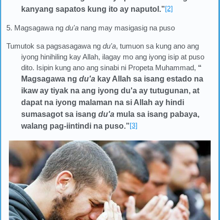
[2]
kanyang sapatos kung ito ay naputol.
”
5. Magsagawa ng
du'a
nang may masigasig na puso
Tumutok sa pagsasagawa ng
du'a
, tumuon sa kung ano ang
iyong hinihiling kay Allah, ilagay mo ang iyong isip at puso
dito. Isipin kung ano ang sinabi ni Propeta Muhammad,
“
Magsagawa ng
du'a
kay Allah sa isang estado na
ikaw ay tiyak na ang iyong du'a ay tutugunan, at
dapat na iyong malaman na si Allah ay hindi
sumasagot sa isang
du'a
mula sa isang pabaya,
[3]
walang pag-iintindi na puso
.”