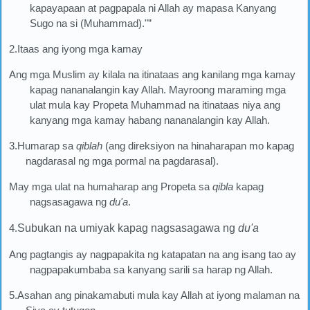
kapayapaan at pagpapala ni Allah ay mapasa Kanyang
Sugo na si (Muhammad)."”
2.Itaas ang iyong mga kamay
Ang mga Muslim ay kilala na itinataas ang kanilang mga kamay
kapag nananalangin kay Allah. Mayroong maraming mga
ulat mula kay Propeta Muhammad na itinataas niya ang
kanyang mga kamay habang nananalangin kay Allah.
3.Humarap sa
qiblah
(ang direksiyon na hinaharapan mo kapag
nagdarasal ng mga pormal na pagdarasal).
May mga ulat na humaharap ang Propeta sa
qibla
kapag
nagsasagawa ng
du'a
.
4.
Subukan na umiyak kapag nagsasagawa ng
du'a
Ang pagtangis ay nagpapakita ng katapatan na ang isang tao ay
nagpapakumbaba sa kanyang sarili sa harap ng Allah.
5.Asahan ang pinakamabuti mula kay Allah at iyong malaman na