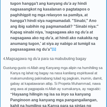
tugon hangga't ang kanyang
du'a
ay hindi
nagsasangkot ng kasalanan o pagtatapos o
paghihigpit ng mga relasyon sa pamilya, at
hangga't hindi siya nagmamadali. "Sinabi," Ano
ang ibig sabihin ng pagmamadali? "Sinabi niya:"
Kapag sinabi niya, 'nagsagawa ako ng
du'a
at
nagsagawa ako ng
du'a
, at hindi ako nakakita ng
anumang tugon,' at siya ay nabigo at tumigil sa
[1]
pagsasagawa ng du'a
”
4.
Magsagawa ng
du'a
para sa mabubuting bagay
Gustung-gusto ni Allah ang Kanyang mga alipin na humihiling sa
Kanya ng lahat ng bagay na nasa kanilang espirituwal at
makamundong pakinabang tulad ng pagkain, inumin, damit,
gabay at kapatawaran atbp. Si Propeta Muhammad, nawa
ang awa at pagpapala ni Allah ay sumakanya, ay nagsabi::
“
Hayaang hilingin ng isa sa inyo sa kanyang
Panginoon ang kanyang mga pangangailangan,
kahit na humiling sa Kanya para sa sintas ng