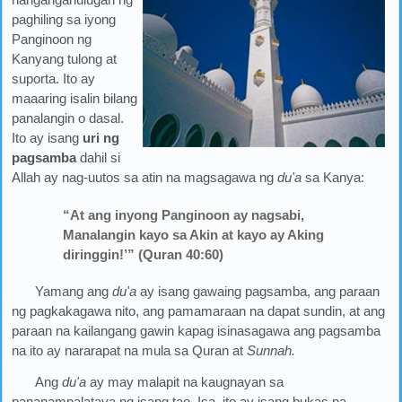
paghiling sa iyong
Panginoon ng
Kanyang tulong at
suporta. Ito ay
maaaring isalin bilang
panalangin o dasal.
Ito ay isang
uri ng
pagsamba
dahil si
Allah ay nag-uutos sa atin na magsagawa ng
du'a
sa Kanya:
“At ang inyong Panginoon ay nagsabi,
Manalangin kayo sa Akin at kayo ay Aking
diringgin!’” (Quran 40:60)
Yamang ang
du'a
ay isang gawaing pagsamba, ang paraan
ng pagkakagawa nito, ang pamamaraan na dapat sundin, at ang
paraan na kailangang gawin kapag isinasagawa ang pagsamba
na ito ay nararapat na mula sa Quran at
Sunnah.
Ang
du'a
ay may malapit na kaugnayan sa
pananampalataya ng isang tao. Isa, ito ay isang bukas na