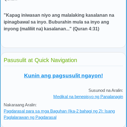
"Kapag iniwasan niyo ang malalaking kasalanan na
ipinagbawal sa inyo. Buburahin mula sa inyo ang
inyong (maliliit na) kasalanan..." (Quran 4:31)
Pasusulit at Quick Navigation
Kunin ang pagsusulit ngayon!
Susunod na Aralin:
Medikal na benepisyo ng Panalanagin
Nakaraang Aralin:
Pagdarasal para sa mga Baguhan (Ika-2 bahagi ng 2): Isang
Paglalarawan ng Pagdarasal