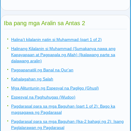
Iba pang mga Aralin sa Antas 2
Halina’t kilalanin natin si Muhammad (part 1 of 2)
Halinang Kilalanin si Muhammad (Sumakanya nawa ang
Kapayapaan at Pagpapala ng Allah) (Ikalawang parte sa
dalawang aralin)
Pagpapanatili ng Banal na Qur'an
Kahalagahan ng Salah
Mga Alituntunin ng Espesyal na Pagligo (Ghusl)
Espesyal na Paghuhugas (Wudoo)
Pagdarasal para sa mga Baguhan (part 1 of 2): Bago ka
magsagawa ng Pagdarasal
Pagdarasal para sa mga Baguhan (Ika-2 bahagi ng 2): Isang
Paglalarawan ng Pagdarasal