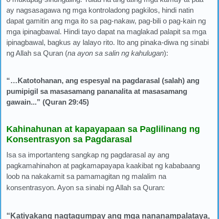
ay nagsasagawa ng mga kontroladong pagkilos, hindi natin
dapat gamitin ang mga ito sa pag-nakaw, pag-bili o pag-kain ng
mga ipinagbawal. Hindi tayo dapat na maglakad palapit sa mga
ipinagbawal, bagkus ay lalayo rito. Ito ang pinaka-diwa ng sinabi
ng Allah sa Quran (
na ayon sa salin ng kahulugan
):
“…Katotohanan, ang espesyal na pagdarasal (salah) ang
pumipigil sa masasamang pananalita at masasamang
gawain...” (Quran 29:45)
Kahinahunan at kapayapaan sa Paglilinang ng
Konsentrasyon sa Pagdarasal
Isa sa importanteng sangkap ng pagdarasal ay ang
pagkamahinahon at pagkamapayapa kaakibat ng kababaang
loob na nakakamit sa pamamagitan ng malalim na
konsentrasyon. Ayon sa sinabi ng Allah sa Quran:
“Katiyakang nagtagumpay ang mga nananampalataya,