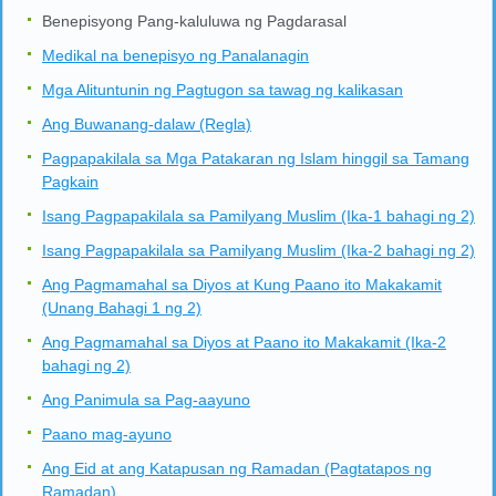
Benepisyong Pang-kaluluwa ng Pagdarasal
Medikal na benepisyo ng Panalanagin
Mga Alituntunin ng Pagtugon sa tawag ng kalikasan
Ang Buwanang-dalaw (Regla)
Pagpapakilala sa Mga Patakaran ng Islam hinggil sa Tamang
Pagkain
Isang Pagpapakilala sa Pamilyang Muslim (Ika-1 bahagi ng 2)
Isang Pagpapakilala sa Pamilyang Muslim (Ika-2 bahagi ng 2)
Ang Pagmamahal sa Diyos at Kung Paano ito Makakamit
(Unang Bahagi 1 ng 2)
Ang Pagmamahal sa Diyos at Paano ito Makakamit (Ika-2
bahagi ng 2)
Ang Panimula sa Pag-aayuno
Paano mag-ayuno
Ang Eid at ang Katapusan ng Ramadan (Pagtatapos ng
Ramadan)