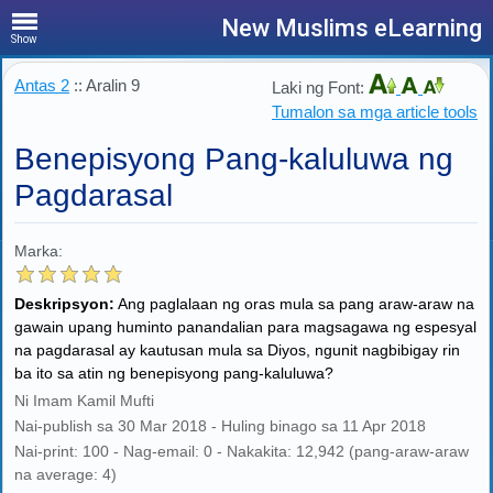
New Muslims eLearning
Show
Antas 2
:: Aralin 9
Laki ng Font:
Tumalon sa mga article tools
Benepisyong Pang-kaluluwa ng
Pagdarasal
Marka:
Deskripsyon:
Ang paglalaan ng oras mula sa pang araw-araw na
gawain upang huminto panandalian para magsagawa ng espesyal
na pagdarasal ay kautusan mula sa Diyos, ngunit nagbibigay rin
ba ito sa atin ng benepisyong pang-kaluluwa?
Ni Imam Kamil Mufti
Nai-publish sa 30 Mar 2018 - Huling binago sa 11 Apr 2018
Nai-print: 100 - Nag-email: 0 - Nakakita: 12,942 (pang-araw-araw
na average: 4)