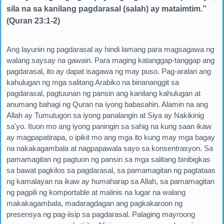
sila na sa kanilang pagdarasal (salah) ay mataimtim.”
(Quran 23:1-2)
Ang layunin ng pagdarasal ay hindi lamang para magsagawa ng
walang saysay na gawain. Para maging katanggap-tanggap ang
pagdarasal, ito ay dapat isagawa ng may puso. Pag-aralan ang
kahulugan ng mga salitang Arabiko na binananggit sa
pagdarasal, pagtuunan ng pansin ang kanilang kahulugan at
anumang bahagi ng Quran na iyong babasahin. Alamin na ang
Allah ay Tumutugon sa iyong panalangin at Siya ay Nakikinig
sa'yo. Ituon mo ang iyong paningin sa sahig na kung saan ikaw
ay magpapatirapa, o ipikit mo ang mga ito kung may mga bagay
na nakakagambala at nagpapawala sayo sa konsentrasyon. Sa
pamamagitan ng pagtuon ng pansin sa mga salitang binibigkas
sa bawat pagkilos sa pagdarasal, sa pamamagitan ng pagtataas
ng kamalayan na ikaw ay humaharap sa Allah, sa pamamagitan
ng pagpili ng komportable at malinis na lugar na walang
makakagambala, madaragdagan ang pagkakaroon ng
presensya ng pag-iisip sa pagdarasal. Palaging mayroong