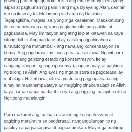
puwang para mapagbuti ito. Alisin ang mga gumugulo sa iyong
isipan at pagtuunan ng pansin ang mga biyaya ng Allah, damhin
mo na ikaw ay tuldok lamang sa harap ng Dakilang
Tagapaglikha, magsisi sa iyong mga kasalanan. Makakatulong
ito na mabawasan ang iyong pagkabahala, pag-aalala, at
pagkabalisa. May limitasyon ang ating isip at katawan sa kaya
nitong dalhin. Ang pagdarasal ay nakakapagpahinahon at
tumutulong na manumbalik ang nawalang konsentrasyon sa
buhay. Ang pagdarasal ay lunas para sa kaluluwa. Ngunit para
maabot ang ganitong estado ng konsentrasyon, ito ay
nangangailangan ng pagpapasensya, pagsasanay, at paghingi
ng tulong sa Allah. Ang ayos ng mga pustura sa pagdarasal ay
mahalaga. Halimbawa, dito sa pusturang pagpapatirapa ang
tunay na mananampalataya ay magiging pinakamalapit sa Allah,
kaya naman dapat na damhin niya ang pagiging malapit na ito at
higit pang manalangin.
Para makamit ang mataas na antas ng konsentrasyon at
pagiging mataimtim sa pagdarasal, nangangailangan ito ng
patuloy na pagsasagawa at pagsusumikap. May mga mahirap