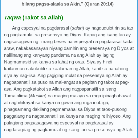
bilang pagsa-alaala sa Akin." (Quran 20:14)
Taqwa
(Takot sa Allah)
Ang espesyal na pagdarasal (
salah
) ay nagdudulot rin sa tao
ng pagkamulat sa presensya ng Diyos. Kapag ang isang tao ay
nagsasagawa ng limang beses na espesyal na pagdarasal kada
araw, nakakasanayan niyang damhin ang presensya ng Diyos at
nalilinang ang kanyang pandama na ang Allah ay laging
Nagmamasid sa kanya sa lahat ng oras. Siya ay hindi
kailanman nakukubli sa kaalaman ng Allah, kahit sa panahong
siya ay nag-iisa. Ang pagiging mulat sa presensya ng Allah ay
nagpapanatili sa puso na mai-angat sa pagitan ng takot at pag-
asa. Ang pagkatakot sa Allah ang nagpapanatili sa isang
Tumatalima (
Muslim
) na maging malayo sa mga ipinagbabawal
at naghihikayat sa kanya na gawin ang mga inobliga;
pinagsamang dakilang pagmamahal sa Diyos at taos-pusong
paggalang na nagpapanatili sa kanya na maging relihiyoso. Ang
palagiang pagsasagawa ng espesyal na pagdarasal ay
nagdaragdag ng pagkamulat ng isang tao sa presensya ng Allah.