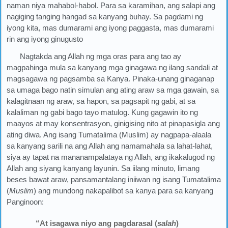
naman niya mahabol-habol. Para sa karamihan, ang salapi ang
nagiging tanging hangad sa kanyang buhay. Sa pagdami ng
iyong kita, mas dumarami ang iyong paggasta, mas dumarami
rin ang iyong ginugusto
Nagtakda ang Allah ng mga oras para ang tao ay
magpahinga mula sa kanyang mga ginagawa ng ilang sandali at
magsagawa ng pagsamba sa Kanya. Pinaka-unang ginaganap
sa umaga bago natin simulan ang ating araw sa mga gawain, sa
kalagitnaan ng araw, sa hapon, sa pagsapit ng gabi, at sa
kalaliman ng gabi bago tayo matulog. Kung gagawin ito ng
maayos at may konsentrasyon, ginigising nito at pinapasigla ang
ating diwa. Ang isang Tumatalima (Muslim) ay nagpapa-alaala
sa kanyang sarili na ang Allah ang namamahala sa lahat-lahat,
siya ay tapat na mananampalataya ng Allah, ang ikakalugod ng
Allah ang siyang kanyang layunin. Sa iilang minuto, limang
beses bawat araw, pansamantalang iniiwan ng isang Tumatalima
(
Muslim
) ang mundong nakapalibot sa kanya para sa kanyang
Panginoon:
“At isagawa niyo ang pagdarasal (
salah
)