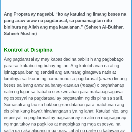
Ang Propeta ay nagsabi, “Ito ay katulad ng limang beses na
pang araw-araw na pagdarasal, sa pamamagitan nito
binibura ng Allah ang mga kasalanan.” (Saheeh Al-Bukhar,
Saheeh Muslim)
Kontrol at Disiplina
Ang pagdarasal ay may kapasidad na pabilisin ang pagbabago
para sa ikakabuti ng buhay ng tao. Ang katotohanan na ating
ipinagpapaliban ng sandali ang anumang ginagawa natin at
lumilinya sa likuran ng namumuno sa pagdarasal (
Imam
) limang
beses sa isang araw sa bahay-dasalan (
masjid
) o paghahanap
natin ng lugar sa trabaho o eskwelahan para makapagsagawa
ng espesyal na pagdarasal ay pagtatanim ng disiplina sa sarili.
Sumasali ang tao sa hukbong-sandatahan para matutunan ang
disiplina kung kaya't hinahangaan siya ng lahat. Katulad nito, ang
espesyal na pagdarasal ay nagsasanay sa atin na magsaganap
ng mga tukoy na pagkilos at magbigkas ng mga espesyal na
salita sa nakatalagang mga oras. Lahat ng parte ng katawan ay