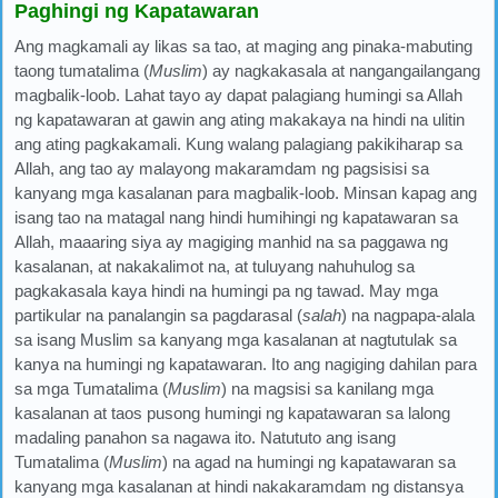
Paghingi ng Kapatawaran
Ang magkamali ay likas sa tao, at maging ang pinaka-mabuting
taong tumatalima (
Muslim
) ay nagkakasala at nangangailangang
magbalik-loob. Lahat tayo ay dapat palagiang humingi sa Allah
ng kapatawaran at gawin ang ating makakaya na hindi na ulitin
ang ating pagkakamali. Kung walang palagiang pakikiharap sa
Allah, ang tao ay malayong makaramdam ng pagsisisi sa
kanyang mga kasalanan para magbalik-loob. Minsan kapag ang
isang tao na matagal nang hindi humihingi ng kapatawaran sa
Allah, maaaring siya ay magiging manhid na sa paggawa ng
kasalanan, at nakakalimot na, at tuluyang nahuhulog sa
pagkakasala kaya hindi na humingi pa ng tawad. May mga
partikular na panalangin sa pagdarasal (
salah
) na nagpapa-alala
sa isang Muslim sa kanyang mga kasalanan at nagtutulak sa
kanya na humingi ng kapatawaran. Ito ang nagiging dahilan para
sa mga Tumatalima (
Muslim
) na magsisi sa kanilang mga
kasalanan at taos pusong humingi ng kapatawaran sa lalong
madaling panahon sa nagawa ito. Natututo ang isang
Tumatalima (
Muslim
) na agad na humingi ng kapatawaran sa
kanyang mga kasalanan at hindi nakakaramdam ng distansya