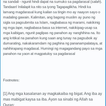
na sandali - ngunit hindi dapat na sumuko sa pagdarasal (
salah
).
Tandaan! Inilalapit ka nito sa iyong Tagapaglikha. Hindi ka
lamang magdarasal kung kailan sa tingin mo ay naayon sayo o
madaling gawain. Kalimitan, ang bagong muslim ay puno ng
sigla sa pagsubmita sa Islam, nagbabasa ng marami, nakikinig
ng mga
tape
, nagbabasa-basa sa internet, nakikipag-usap sa
mga kaibigan, ngunit paglipas ng panahon ay nanghihina na. Ito
ang kritikal na panahon kung saan ang tunay na pagsubok ay
dumarating, nakakaramdam ng paghina ng pananampalataya, at
nahihirapang magdasal. Humingi ng magagandang payo sa mga
panahon na yaon at magpatuloy sa pagdarasal
Footnotes:
[1] Ang mga kasalanan ay magkakaiba ng bigat. Ang iba ay
mas mabigat kaysa sa iba. Ayon sa sinabi ng Allah sa
Quran: