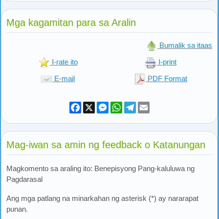
Mga kagamitan para sa Aralin
Bumalik sa itaas
I-rate ito
I-print
E-mail
PDF Format
Facebook
X
Messenger
WhatsApp
Telegram
Email
Mag-iwan sa amin ng feedback o Katanungan
Magkomento sa araling ito: Benepisyong Pang-kaluluwa ng
Pagdarasal
Ang mga patlang na minarkahan ng asterisk (*) ay nararapat
punan.