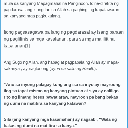
mula sa kanyang Mapagmahal na Panginoon. Idine-direkta ng
pagdarasal ang isang tao sa Allah sa paghingi ng kapatawaran
sa kanyang mga pagkukulang.
Itong pagsasagawa pa lang ng pagdarasal ay isang paraan
ng paglilinis sa mga kasalanan, para sa mga maliliit na
kasalanan[1]
Ang Sugo ng Allah, ang habag at pagpapala ng Allah ay mapa-
sakanya , ay nagtanong (
ayon sa salin ng Hadith
):
“Ano sa inyong palagay kung ang isa sa inyo ay mayroong
ilog sa tapat mismo ng kanyang pintuan at siya ay naliligo
rito ng limang beses bawat araw, mayroon pa bang bakas
ng dumi na matitira sa kanyang katawan?”
Sila (ang kanyang mga kasamahan) ay nagsabi, “Wala ng
bakas ng dumi na matitira sa kanya.”