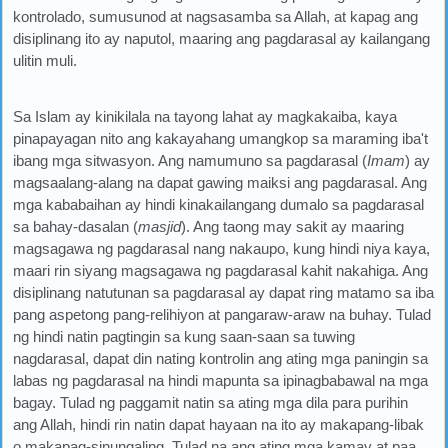
kontrolado, sumusunod at nagsasamba sa Allah, at kapag ang
disiplinang ito ay naputol, maaring ang pagdarasal ay kailangang
ulitin muli.
Sa Islam ay kinikilala na tayong lahat ay magkakaiba, kaya
pinapayagan nito ang kakayahang umangkop sa maraming iba't
ibang mga sitwasyon. Ang namumuno sa pagdarasal (
Imam
) ay
magsaalang-alang na dapat gawing maiksi ang pagdarasal. Ang
mga kababaihan ay hindi kinakailangang dumalo sa pagdarasal
sa bahay-dasalan (
masjid
). Ang taong may sakit ay maaring
magsagawa ng pagdarasal nang nakaupo, kung hindi niya kaya,
maari rin siyang magsagawa ng pagdarasal kahit nakahiga. Ang
disiplinang natutunan sa pagdarasal ay dapat ring matamo sa iba
pang aspetong pang-relihiyon at pangaraw-araw na buhay. Tulad
ng hindi natin pagtingin sa kung saan-saan sa tuwing
nagdarasal, dapat din nating kontrolin ang ating mga paningin sa
labas ng pagdarasal na hindi mapunta sa ipinagbabawal na mga
bagay. Tulad ng paggamit natin sa ating mga dila para purihin
ang Allah, hindi rin natin dapat hayaan na ito ay makapang-libak
o makapag-sinungaling. Tulad na ang ating mga kamay at paa