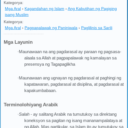
Kategorya:
Mga Aral
›
Kagandahan ng Islam
›
Ang Kabutihan ng Pagiging
isang Muslim
Kategorya:
Mga Aral
›
Pagpapalawak ng Paniniwala
›
Paglilinis sa Sarili
Mga Layunin
·Maunawaan na ang pagdarasal ay paraan ng pagsasa-
alaala sa Allah at pagpapalawak ng kamalayan sa
presensya ng Tagapaglikha
·Maunawaan ang ugnayan ng pagdarasal at paghingi ng
kapatawaran, pagdarasal at disiplina, at pagdarasal at
kapakumbabaan.
Terminolohiyang Arabik
·
Salah
- ay salitang Arabik na tumutukoy sa direktang
koneksyon sa pagitan ng isang mananampalataya at
ng Allah. Mas partikular, sa Islam ito ay tumutukoy sa