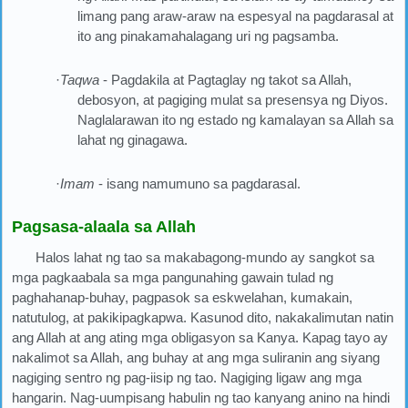
limang pang araw-araw na espesyal na pagdarasal at
ito ang pinakamahalagang uri ng pagsamba.
·
Taqwa
- Pagdakila at Pagtaglay ng takot sa Allah,
debosyon, at pagiging mulat sa presensya ng Diyos.
Naglalarawan ito ng estado ng kamalayan sa Allah sa
lahat ng ginagawa.
·
Imam
- isang namumuno sa pagdarasal.
Pagsasa-alaala sa Allah
Halos lahat ng tao sa makabagong-mundo ay sangkot sa
mga pagkaabala sa mga pangunahing gawain tulad ng
paghahanap-buhay, pagpasok sa eskwelahan, kumakain,
natutulog, at pakikipagkapwa. Kasunod dito, nakakalimutan natin
ang Allah at ang ating mga obligasyon sa Kanya. Kapag tayo ay
nakalimot sa Allah, ang buhay at ang mga suliranin ang siyang
nagiging sentro ng pag-iisip ng tao. Nagiging ligaw ang mga
hangarin. Nag-uumpisang habulin ng tao kanyang anino na hindi