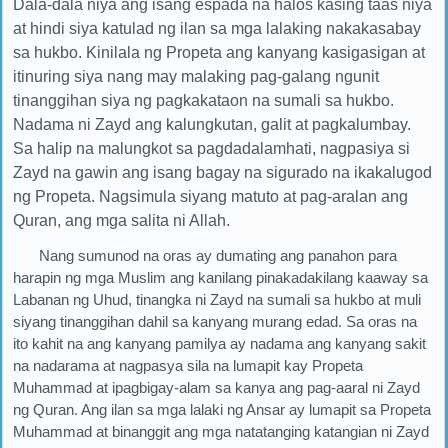
Dala-dala niya ang isang espada na halos kasing taas niya
at hindi siya katulad ng ilan sa mga lalaking nakakasabay
sa hukbo. Kinilala ng Propeta ang kanyang kasigasigan at
itinuring siya nang may malaking pag-galang ngunit
tinanggihan siya ng pagkakataon na sumali sa hukbo.
Nadama ni Zayd ang kalungkutan, galit at pagkalumbay.
Sa halip na malungkot sa pagdadalamhati, nagpasiya si
Zayd na gawin ang isang bagay na sigurado na ikakalugod
ng Propeta. Nagsimula siyang matuto at pag-aralan ang
Quran, ang mga salita ni Allah.
Nang sumunod na oras ay dumating ang panahon para
harapin ng mga Muslim ang kanilang pinakadakilang kaaway sa
Labanan ng Uhud, tinangka ni Zayd na sumali sa hukbo at muli
siyang tinanggihan dahil sa kanyang murang edad. Sa oras na
ito kahit na ang kanyang pamilya ay nadama ang kanyang sakit
na nadarama at nagpasya sila na lumapit kay Propeta
Muhammad at ipagbigay-alam sa kanya ang pag-aaral ni Zayd
ng Quran. Ang ilan sa mga lalaki ng Ansar ay lumapit sa Propeta
Muhammad at binanggit ang mga natatanging katangian ni Zayd