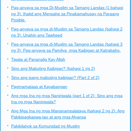
Pag-anyaya sa mga Di-Muslim sa Tamang Landas (1 bahagi
ng 3): Ihatid ang Mensahe sa Pinakamahusay na Paraang
Posible.
Pag-anyaya sa mga di-Muslim sa Tamang Landas (bahagi 2
ng 3): Unahin ang Tawheed
Pag-anyaya sa mga di-Muslim sa Tamang Landas (bahagi 3
ng 3): Pag-anyaya sa Pamilya, mga Kaibigan at Katrabaho.
Tiwala at Pananalig Kay Allah
Sino ang Mabuting Kaibigan? (bahagi 1 ng 2)
Sino ang isang mabuting kaibigan? (Part 2 of 2)
Pagmamataas at Kayabangan
Ang mga Ina ng mga Naniniwala (part 1 of 2): Sino ang mga
Ina ng mga Naniniwala?
Ang Mga Ina ng mga Mananampalataya (bahagi 2 ng 2): Ang
Pakikipagkapwa-tao at ang mga Alyansa
Pakikilahok sa Komunidad ng Muslim