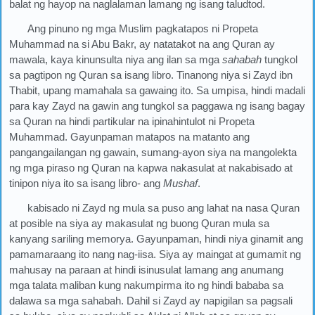
balat ng hayop na naglalaman lamang ng isang taludtod.
Ang pinuno ng mga Muslim pagkatapos ni Propeta
Muhammad na si Abu Bakr, ay natatakot na ang Quran ay
mawala, kaya kinunsulta niya ang ilan sa mga
sahabah
tungkol
sa pagtipon ng Quran sa isang libro. Tinanong niya si Zayd ibn
Thabit, upang mamahala sa gawaing ito. Sa umpisa, hindi madali
para kay Zayd na gawin ang tungkol sa paggawa ng isang bagay
sa Quran na hindi partikular na ipinahintulot ni Propeta
Muhammad. Gayunpaman matapos na matanto ang
pangangailangan ng gawain, sumang-ayon siya na mangolekta
ng mga piraso ng Quran na kapwa nakasulat at nakabisado at
tinipon niya ito sa isang libro- ang
Mushaf
.
kabisado ni Zayd ng mula sa puso ang lahat na nasa Quran
at posible na siya ay makasulat ng buong Quran mula sa
kanyang sariling memorya. Gayunpaman, hindi niya ginamit ang
pamamaraang ito nang nag-iisa. Siya ay maingat at gumamit ng
mahusay na paraan at hindi isinusulat lamang ang anumang
mga talata maliban kung nakumpirma ito ng hindi bababa sa
dalawa sa mga sahabah. Dahil si Zayd ay napigilan sa pagsali