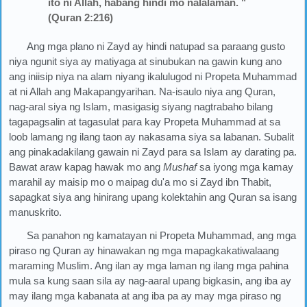
ito ni Allah, habang hindi mo nalalaman. "
(Quran 2:216)
Ang mga plano ni Zayd ay hindi natupad sa paraang gusto
niya ngunit siya ay matiyaga at sinubukan na gawin kung ano
ang iniisip niya na alam niyang ikalulugod ni Propeta Muhammad
at ni Allah ang Makapangyarihan. Na-isaulo niya ang Quran,
nag-aral siya ng Islam, masigasig siyang nagtrabaho bilang
tagapagsalin at tagasulat para kay Propeta Muhammad at sa
loob lamang ng ilang taon ay nakasama siya sa labanan. Subalit
ang pinakadakilang gawain ni Zayd para sa Islam ay darating pa.
Bawat araw kapag hawak mo ang
Mushaf
sa iyong mga kamay
marahil ay maisip mo o maipag du'a mo si Zayd ibn Thabit,
sapagkat siya ang hinirang upang kolektahin ang Quran sa isang
manuskrito.
Sa panahon ng kamatayan ni Propeta Muhammad, ang mga
piraso ng Quran ay hinawakan ng mga mapagkakatiwalaang
maraming Muslim. Ang ilan ay mga laman ng ilang mga pahina
mula sa kung saan sila ay nag-aaral upang bigkasin, ang iba ay
may ilang mga kabanata at ang iba pa ay may mga piraso ng