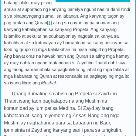
batang lalaki, may pinag-
aralan at suportado ng kanyang pamilya ngunit nasira dahil hindi
siya pinapayagang sumali sa labanan. Ang kanyang tugon ay
pag-aralan ang Quran
[1]
at ng sa gayon ay patunayan ang
kanyang kahalagahan sa kanyang Propeta. Ang kanyang
Islamiko at sekular na edukasyon ay nagdala sa kanya sa
kabutihan at sa katunayan ay humantong sa isang posisyon sa
loob ng grupo ng mga kalalakihan na nasa paligid ng Propeta.
Ang bawat oras na hawak natin ang Quran sa ating mga kamay
ay may dahilan upang matandaan si Zayd ibn Thabit dahil siya
ang taong namamahala sa pagkolekta ng lahat ng mga talata at
mga kabanata ng Quran at responsable sa paglagay ng mga ito
sa isang libro; ang
Mushaf
.
U
nang dumating sa abiso ng Propeta si Zayd ibn
Thabit isang taon pagkatapos na ang Muslim na
komunidad ay lumipat sa Medina. Si Zayd ay isang
kabataan at isang miyembro ng
Ansar
. Nang ang mga
Muslim ay naghahanda para sa Labanan ng Badr,
iprinisinta ni Zayd ang kanyang sarili para sa tungkulin.