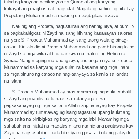
tulad ng kanyang dedikasyon sa Quran at ang kanyang
kakayahang magbasa at magsulat. Magalang na hiniling nila kay
Propetang Muhammad na makinig sa pagbigkas ni Zayd .
Nakinig ang Propeta, nagustuhan ang narinig niya, at bumilib
sa pagkakabigkas ni Zayd na isang bihirang kasanayan sa oras
na iyon; Si Propeta Muhammad ay isang taong walang pinag-
aralan. Kinilala din ni Propeta Muhammad ang pambihirang talino
ni Zayd sa mga wika at tinuruan siya na matuto ng Hebreo at
Syriac. Nang maging marunong siya, tinulungan niya si Propeta
Muhammad sa kanyang mga sulat na kasama ang mga liham
sa mga pinuno ng estado na nag-aanyaya sa kanila sa landas
ng Islam.
Si Propeta Muhammad ay may maraming tagasulat subalit
si Zayd ang mabilis na tumaas sa katanyagan. Sa
pagkakahayag ng mga salita ni Allah na ipinahayag kay Propeta
Muhammad ay tumatawag ng isang tagasulat upang isulat ang
mga salita na binibigkas ng kanyang mga labi. Maraming mga
sahabah ang iniulat na madalas nilang narinig ang pagtawag kay
Zayd na nagsasabing "padalhin siya ng pisara, tinta ng palayok