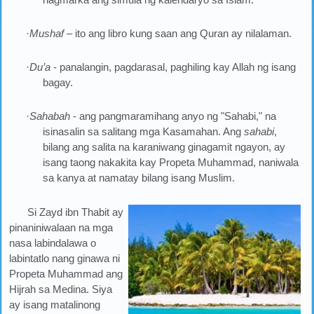
·
Mushaf
– ito ang libro kung saan ang Quran ay nilalaman.
·
Du’a
- panalangin, pagdarasal, paghiling kay Allah ng isang
bagay.
·
Sahabah
- ang pangmaramihang anyo ng "Sahabi," na
isinasalin sa salitang mga Kasamahan. Ang
sahabi
,
bilang ang salita na karaniwang ginagamit ngayon, ay
isang taong nakakita kay Propeta Muhammad, naniwala
sa kanya at namatay bilang isang Muslim.
Si Zayd ibn Thabit ay
pinaniniwalaan na mga
nasa labindalawa o
labintatlo nang ginawa ni
Propeta Muhammad ang
Hijrah sa Medina. Siya
ay isang matalinong