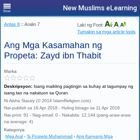
New Muslims eLearning
Show
Antas 8
:: Aralin 7
Laki ng Font:
Tumalon sa mga article tools
Ang Mga Kasamahan ng
Propeta: Zayd ibn Thabit
Marka:
Deskripsyon:
Isang maikling pagtingin sa buhay at tagumpay ng
isang tao na nakatuon sa Quran.
Ni Aisha Stacey (© 2014 IslamReligion.com)
Nai-publish sa 16 Apr 2018 - Huling binago sa 11 Apr 2018
Nai-print: 91 - Nag-email: 0 - Nakakita: 12,144 (pang-araw-araw
na average: 4)
Kategorya:
Mga Aral
›
Si Propeta Muhammad
›
Ang Kanyang Mga