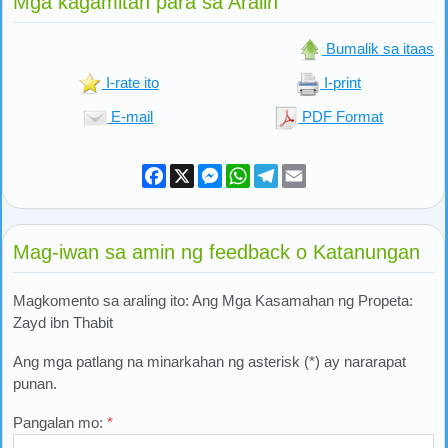
Mga kagamitan para sa Aralin
Bumalik sa itaas
I-rate ito
I-print
E-mail
PDF Format
Facebook
X
Messenger
WhatsApp
Telegram
Email
Mag-iwan sa amin ng feedback o Katanungan
Magkomento sa araling ito: Ang Mga Kasamahan ng Propeta:
Zayd ibn Thabit
Ang mga patlang na minarkahan ng asterisk (*) ay nararapat
punan.
Pangalan mo:
*