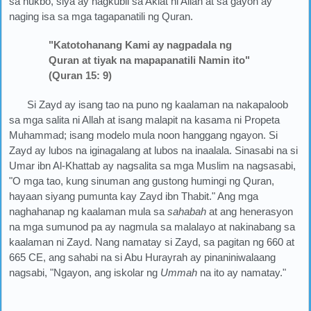
sa hukbo, siya ay nagkubli sa Aklat ni Allah at sa gayon ay
naging isa sa mga tagapanatili ng Quran.
"Katotohanang Kami ay nagpadala ng
Quran at tiyak na mapapanatili Namin ito"
(Quran 15: 9)
Si Zayd ay isang tao na puno ng kaalaman na nakapaloob
sa mga salita ni Allah at isang malapit na kasama ni Propeta
Muhammad; isang modelo mula noon hanggang ngayon. Si
Zayd ay lubos na iginagalang at lubos na inaalala. Sinasabi na si
Umar ibn Al-Khattab ay nagsalita sa mga Muslim na nagsasabi,
"O mga tao, kung sinuman ang gustong humingi ng Quran,
hayaan siyang pumunta kay Zayd ibn Thabit." Ang mga
naghahanap ng kaalaman mula sa
sahabah
at ang henerasyon
na mga sumunod pa ay nagmula sa malalayo at nakinabang sa
kaalaman ni Zayd. Nang namatay si Zayd, sa pagitan ng 660 at
665 CE, ang sahabi na si Abu Hurayrah ay pinaniniwalaang
nagsabi, "Ngayon, ang iskolar ng
Ummah
na ito ay namatay."