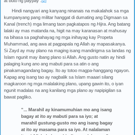
at buto ng paypay".
[2]
Hindi nangyari ang kanyang ninanais na makalahok sa mga
kumpanyang pang militar hanggat di dumating ang Digmaan sa
Kanal (trench) mga limang taon pagkatapos ng
Hijra
. Ang batang
lalaki ay mas matanda na, higit na may karanasan at mahusay
na bihasa sa paghahayag ng mga inihayag kay Propeta
Muhammad, ang awa at pagpapala ng Allah ay mapasakanya.
Si Zayd ay may plano na maging isang mandirigma sa landas ng
Islam ngunit may ibang plano si Allah. Ang gusto natin ay hindi
palaging kung ano ang mabuti para sa atin o ang
pinakamagandang bagay. Ito ay totoo magpa-hanggang ngayon.
Kapag ang isang tao ay nagbalik sa Islam maaari silang
magkaroon ng mga malalaking plano, upang gawin ito, o iyan
ngunit madalas na ang kanilang mga plano ay napipigilan sa
bawat pagliko.
“... Marahil ay kinamumuhian mo ang isang
bagay at ito ay mabuti para sa iyo; at
marahil gustung-gusto mo ang isang bagay
at ito ay masama para sa iyo. At nalalaman