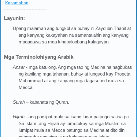
Kasamahan
Layunin:
·Upang malaman ang tungkol sa buhay ni Zayd ibn Thabit at
ang kanyang kakayahan na samantalahin ang kanyang
magagawa sa mga kinapaloobang kalagayan.
Mga Terminolohiyang Arabik
·
Ansar
- mga katulong. Ang mga tao ng Medina na nagbukas
ng kanilang mga tahanan, buhay at lungsod kay Propeta
Muhammad at ang kanyang mga tagasunod mula sa
Mecca.
·
Surah
– kabanata ng Quran.
·
Hijrah
- ang paglipat mula sa isang lugar patungo sa isa pa.
Sa Islam, ang Hijrah ay tumutukoy sa mga Muslim na
lumipat mula sa Mecca patungo sa Medina at dito din
nagmarka ang simula ng kalendaryo sa Islam.