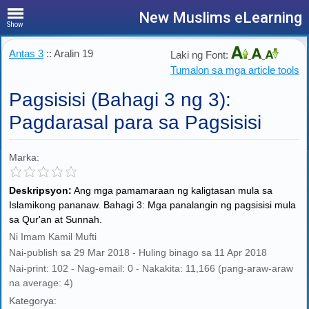
New Muslims eLearning
Show
Antas 3
:: Aralin 19
Laki ng Font:
Tumalon sa mga article tools
Pagsisisi (Bahagi 3 ng 3):
Pagdarasal para sa Pagsisisi
Marka:
Deskripsyon:
Ang mga pamamaraan ng kaligtasan mula sa
Islamikong pananaw. Bahagi 3: Mga panalangin ng pagsisisi mula
sa Qur'an at Sunnah.
Ni Imam Kamil Mufti
Nai-publish sa 29 Mar 2018 - Huling binago sa 11 Apr 2018
Nai-print: 102 - Nag-email: 0 - Nakakita: 11,166 (pang-araw-araw
na average: 4)
Kategorya: