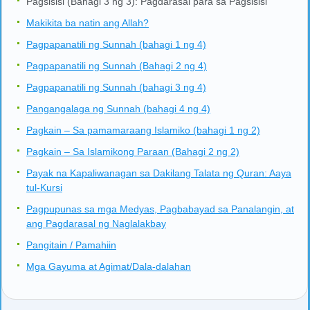
Pagsisisi (Bahagi 3 ng 3): Pagdarasal para sa Pagsisisi
Makikita ba natin ang Allah?
Pagpapanatili ng Sunnah (bahagi 1 ng 4)
Pagpapanatili ng Sunnah (Bahagi 2 ng 4)
Pagpapanatili ng Sunnah (bahagi 3 ng 4)
Pangangalaga ng Sunnah (bahagi 4 ng 4)
Pagkain – Sa pamamaraang Islamiko (bahagi 1 ng 2)
Pagkain – Sa Islamikong Paraan (Bahagi 2 ng 2)
Payak na Kapaliwanagan sa Dakilang Talata ng Quran: Aaya
tul-Kursi
Pagpupunas sa mga Medyas, Pagbabayad sa Panalangin, at
ang Pagdarasal ng Naglalakbay
Pangitain / Pamahiin
Mga Gayuma at Agimat/Dala-dalahan