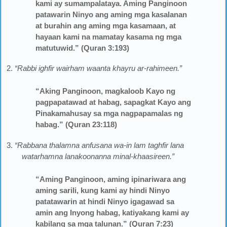
kami ay sumampalataya. Aming Panginoon
patawarin Ninyo ang aming mga kasalanan
at burahin ang aming mga kasamaan, at
hayaan kami na mamatay kasama ng mga
matutuwid.” (Quran 3:193)
2.
“Rabbi ighfir wairham waanta khayru ar-rahimeen.”
“Aking Panginoon, magkaloob Kayo ng
pagpapatawad at habag, sapagkat Kayo ang
Pinakamahusay sa mga nagpapamalas ng
habag.” (Quran 23:118)
3.
“Rabbana thalamna anfusana wa-in lam taghfir lana
watarhamna lanakoonanna minal-khaasireen.”
“Aming Panginoon, aming ipinariwara ang
aming sarili, kung kami ay hindi Ninyo
patatawarin at hindi Ninyo igagawad sa
amin ang Inyong habag, katiyakang kami ay
kabilang sa mga talunan.” (Quran 7:23)