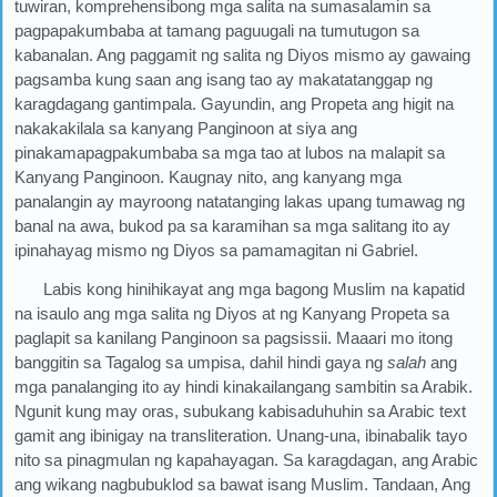
tuwiran, komprehensibong mga salita na sumasalamin sa
pagpapakumbaba at tamang paguugali na tumutugon sa
kabanalan. Ang paggamit ng salita ng Diyos mismo ay gawaing
pagsamba kung saan ang isang tao ay makatatanggap ng
karagdagang gantimpala. Gayundin, ang Propeta ang higit na
nakakakilala sa kanyang Panginoon at siya ang
pinakamapagpakumbaba sa mga tao at lubos na malapit sa
Kanyang Panginoon. Kaugnay nito, ang kanyang mga
panalangin ay mayroong natatanging lakas upang tumawag ng
banal na awa, bukod pa sa karamihan sa mga salitang ito ay
ipinahayag mismo ng Diyos sa pamamagitan ni Gabriel.
Labis kong hinihikayat ang mga bagong Muslim na kapatid
na isaulo ang mga salita ng Diyos at ng Kanyang Propeta sa
paglapit sa kanilang Panginoon sa pagsissii. Maaari mo itong
banggitin sa Tagalog sa umpisa, dahil hindi gaya ng
salah
ang
mga panalanging ito ay hindi kinakailangang sambitin sa Arabik.
Ngunit kung may oras, subukang kabisaduhuhin sa Arabic text
gamit ang ibinigay na transliteration. Unang-una, ibinabalik tayo
nito sa pinagmulan ng kapahayagan. Sa karagdagan, ang Arabic
ang wikang nagbubuklod sa bawat isang Muslim. Tandaan, Ang