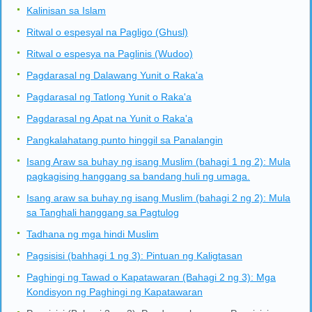
Kalinisan sa Islam
Ritwal o espesyal na Pagligo (Ghusl)
Ritwal o espesya na Paglinis (Wudoo)
Pagdarasal ng Dalawang Yunit o Raka'a
Pagdarasal ng Tatlong Yunit o Raka'a
Pagdarasal ng Apat na Yunit o Raka'a
Pangkalahatang punto hinggil sa Panalangin
Isang Araw sa buhay ng isang Muslim (bahagi 1 ng 2): Mula
pagkagising hanggang sa bandang huli ng umaga.
Isang araw sa buhay ng isang Muslim (bahagi 2 ng 2): Mula
sa Tanghali hanggang sa Pagtulog
Tadhana ng mga hindi Muslim
Pagsisisi (bahhagi 1 ng 3): Pintuan ng Kaligtasan
Paghingi ng Tawad o Kapatawaran (Bahagi 2 ng 3): Mga
Kondisyon ng Paghingi ng Kapatawaran