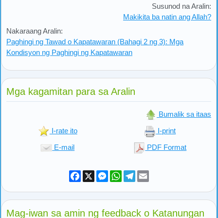
Susunod na Aralin:
Makikita ba natin ang Allah?
Nakaraang Aralin:
Paghingi ng Tawad o Kapatawaran (Bahagi 2 ng 3): Mga
Kondisyon ng Paghingi ng Kapatawaran
Mga kagamitan para sa Aralin
Bumalik sa itaas
I-rate ito
I-print
E-mail
PDF Format
Facebook
X
Messenger
WhatsApp
Telegram
Email
Mag-iwan sa amin ng feedback o Katanungan