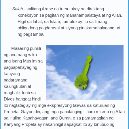
·
Salah
- salitang Arabe na tumutukoy sa direktang
koneksyon sa pagitan ng mananampalataya at ng Allah.
Higit sa lahat, sa Islam, tumutukoy ito sa limang
obligadong pagdarasal at siyang pinakamahalagang uri
ng pagsamba.
Maaaring pumili
ng anumang wika
ang isang Muslim sa
pagpapahayag ng
kanyang
nadaramang
kalungkutan at
magbalik-loob sa
Diyos hanggat hindi
ito nagtataglay ng mga ekspresyong taliwas sa katuruan ng
Propeta. Gayun din, ang mga panalanging itinuro mismo ng Allah
sa Huling Kapahayagan, ang Quran, o sa pamamagitan ng
Kanyang Propeta ay nakahihigit sapagkat ito ay binubuo ng