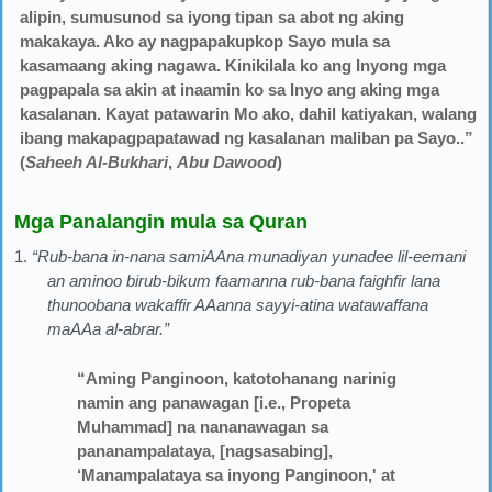
alipin, sumusunod sa iyong tipan sa abot ng aking
makakaya. Ako ay nagpapakupkop Sayo mula sa
kasamaang aking nagawa. Kinikilala ko ang Inyong mga
pagpapala sa akin at inaamin ko sa Inyo ang aking mga
kasalanan. Kayat patawarin Mo ako, dahil katiyakan, walang
ibang makapagpapatawad ng kasalanan maliban pa Sayo..”
(
Saheeh Al-Bukhari
,
Abu Dawood
)
Mga Panalangin mula sa Quran
1.
“Rub-bana in-nana samiAAna munadiyan yunadee lil-eemani
an aminoo birub-bikum faamanna rub-bana faighfir lana
thunoobana wakaffir AAanna sayyi-atina watawaffana
maAAa al-abrar.”
“Aming Panginoon, katotohanang narinig
namin ang panawagan [i.e., Propeta
Muhammad] na nananawagan sa
pananampalataya, [nagsasabing],
‘Manampalataya sa inyong Panginoon,' at