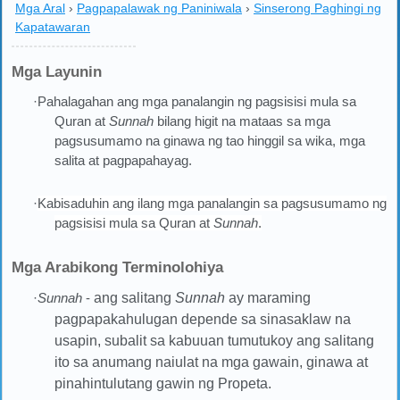
Mga Aral
›
Pagpapalawak ng Paniniwala
›
Sinserong Paghingi ng
Kapatawaran
Mga Layunin
·Pahalagahan ang mga panalangin ng pagsisisi mula sa
Quran at
Sunnah
bilang higit na mataas sa mga
pagsusumamo na ginawa ng tao hinggil sa wika, mga
salita at pagpapahayag.
·
Kabisaduhin ang ilang mga panalangin sa pagsusumamo ng
pagsisisi mula sa Quran at
Sunnah
.
Mga Arabikong Terminolohiya
·
Sunnah
-
ang salitang
Sunnah
ay maraming
pagpapakahulugan depende sa sinasaklaw na
usapin, subalit sa kabuuan tumutukoy ang salitang
ito sa anumang naiulat na mga gawain, ginawa at
pinahintulutang gawin ng Propeta.