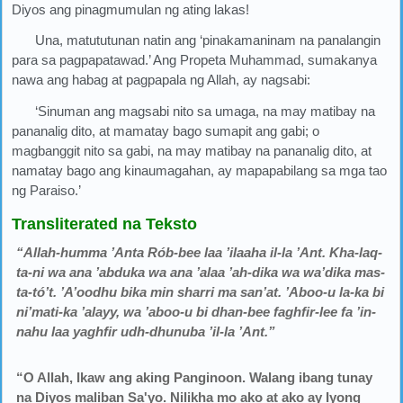
Diyos ang pinagmumulan ng ating lakas!
Una, matututunan natin ang ‘pinakamaninam na panalangin
para sa pagpapatawad.’ Ang Propeta Muhammad, sumakanya
nawa ang habag at pagpapala ng Allah, ay nagsabi:
‘Sinuman ang magsabi nito sa umaga, na may matibay na
pananalig dito, at mamatay bago sumapit ang gabi; o
magbanggit nito sa gabi, na may matibay na pananalig dito, at
namatay bago ang kinaumagahan, ay mapapabilang sa mga tao
ng Paraiso.’
Transliterated na Teksto
“Allah-humma ’Anta Rób-bee laa ’ilaaha il-la ’Ant. Kha-laq-
ta-ni wa ana ’abduka wa ana ’alaa ’ah-dika wa wa’dika mas-
ta-tó’t. ’A’oodhu bika min sharri ma san’at. ’Aboo-u la-ka bi
ni’mati-ka ’alayy, wa ’aboo-u bi dhan-bee faghfir-lee fa ’in-
nahu laa yaghfir udh-dhunuba ’il-la ’Ant.”
“O Allah, Ikaw ang aking Panginoon. Walang ibang tunay
na Diyos maliban Sa'yo. Nilikha mo ako at ako ay Iyong