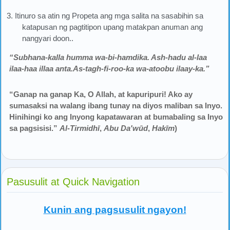
3. Itinuro sa atin ng Propeta ang mga salita na sasabihin sa
katapusan ng pagtitipon upang matakpan anuman ang
nangyari doon..
“Subhana-kalla humma wa-bi-hamdika. Ash-hadu al-laa
ilaa-haa illaa anta.As-tagh-fi-roo-ka wa-atoobu ilaay-ka.”
“Ganap na ganap Ka, O Allah, at kapuripuri! Ako ay
sumasaksi na walang ibang tunay na diyos maliban sa Inyo.
Hinihingi ko ang Inyong kapatawaran at bumabaling sa Inyo
sa pagsisisi.”
Al-Tirmidhī
,
Abu Da'wūd
,
Hakīm
)
Pasusulit at Quick Navigation
Kunin ang pagsusulit ngayon!