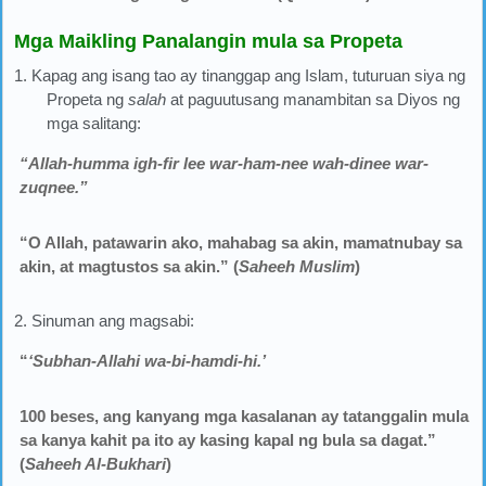
Mga Maikling Panalangin mula sa Propeta
1. Kapag ang isang tao ay tinanggap ang Islam, tuturuan siya ng
Propeta ng
salah
at paguutusang manambitan sa Diyos ng
mga salitang:
“Allah-humma igh-fir lee war-ham-nee wah-dinee war-
zuqnee.”
“O Allah, patawarin ako, mahabag sa akin, mamatnubay sa
akin, at magtustos sa akin.” (
Saheeh Muslim
)
2. Sinuman ang magsabi:
“
‘Subhan-Allahi wa-bi-hamdi-hi.’
100 beses, ang kanyang mga kasalanan ay tatanggalin mula
sa kanya kahit pa ito ay kasing kapal ng bula sa dagat.”
(
Saheeh Al-Bukhari
)