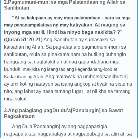
2.Pagmumuni-muni sa mga Palatandaan ng Allah sa
Sanlibutan
“At sa kalupaan ay may mga palatandaan - para sa mga
may pananampalataya ng may
katiyakan
. At maging sa
inyong mga sarili. Hindi ba ninyo baga nakikita? ?”
(Quran 51:20-21)
Ang Sanlibutan ay sumasaksi sa
kaisahan ng Allah. Sa pag-alaala o pagmumuni-muni sa
sanlibutan,
mula sa pinakamainam na butil ng buhangin
hanggang sa naglalakihan at nag gagandahang mga
bundok,
makikita ng isang tao ang kagandahang-loob at
Kadakilaan ng Allah
. Ang malawak na uniberso[sanlibutan]
ay umiikot ng naaayon sa isang angkop at tiyak na sistema
nito, ang lahat ay nasa tamang lugar , at nilikha sa tamang
mga sukat.
3.Ang palagiang pagDu-du'a[Panalangin] sa Bawat
Pagkakataon
Ang Du'a[Panalangin] ay ang nagpapasigla,
nagpapalakas, nagpapalaya at nagpapabago sa atin at isa