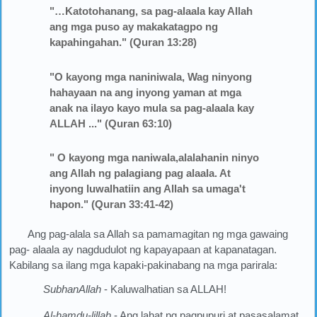
"…Katotohanang, sa pag-alaala kay Allah
ang mga puso ay makakatagpo ng
kapahingahan." (Quran 13:28)
"O kayong mga naniniwala, Wag ninyong
hahayaan na ang inyong yaman at mga
anak na ilayo kayo mula sa pag-alaala kay
ALLAH ..." (Quran 63:10)
" O kayong mga naniwala,alalahanin ninyo
ang Allah ng palagiang pag alaala. At
inyong luwalhatiin ang Allah sa umaga't
hapon." (Quran 33:41-42)
Ang pag-alala sa Allah sa pamamagitan ng mga gawaing
pag- alaala ay nagdudulot ng kapayapaan at kapanatagan.
Kabilang sa ilang mga kapaki-pakinabang na mga parirala:
SubhanAllah
- Kaluwalhatian sa ALLAH!
Al-hamdu-lillah
- Ang lahat ng pagpupuri at pasasalamat