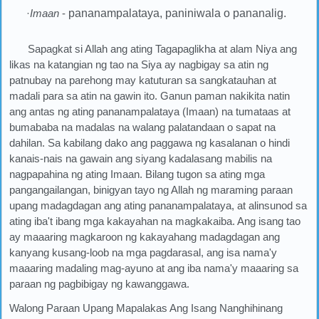
·
Imaan
-
pananampalataya, paniniwala o pananalig.
Sapagkat si Allah ang ating Tagapaglikha at alam Niya ang
likas na katangian ng tao na Siya ay nagbigay sa atin ng
patnubay na parehong may katuturan sa sangkatauhan at
madali para sa atin na gawin ito. Ganun paman nakikita natin
ang antas ng ating pananampalataya (Imaan) na tumataas at
bumababa na madalas na walang palatandaan o sapat na
dahilan. Sa kabilang dako ang paggawa ng kasalanan o hindi
kanais-nais na gawain ang siyang kadalasang mabilis na
nagpapahina ng ating Imaan. Bilang tugon sa ating mga
pangangailangan, binigyan tayo ng Allah ng maraming paraan
upang madagdagan ang ating pananampalataya, at alinsunod sa
ating iba't ibang mga kakayahan na magkakaiba. Ang isang tao
ay maaaring magkaroon ng kakayahang madagdagan ang
kanyang kusang-loob na mga pagdarasal, ang isa nama'y
maaaring madaling mag-ayuno at ang iba nama'y maaaring sa
paraan ng pagbibigay ng kawanggawa.
Walong Paraan Upang Mapalakas Ang Isang Nanghihinang