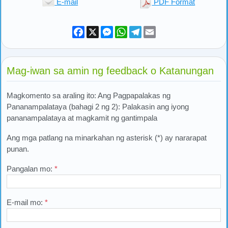
E-mail
PDF Format
Facebook
X
Messenger
WhatsApp
Telegram
Email
Mag-iwan sa amin ng feedback o Katanungan
Magkomento sa araling ito: Ang Pagpapalakas ng
Pananampalataya (bahagi 2 ng 2): Palakasin ang iyong
pananampalataya at magkamit ng gantimpala
Ang mga patlang na minarkahan ng asterisk (*) ay nararapat
punan.
Pangalan mo:
*
E-mail mo:
*