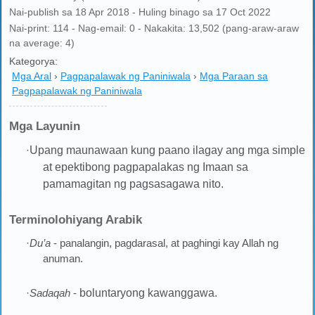
Nai-publish sa 18 Apr 2018 - Huling binago sa 17 Oct 2022
Nai-print: 114 - Nag-email: 0 - Nakakita: 13,502 (pang-araw-araw
na average: 4)
Kategorya:
Mga Aral
›
Pagpapalawak ng Paniniwala
›
Mga Paraan sa
Pagpapalawak ng Paniniwala
Mga Layunin
·
Upang maunawaan kung paano ilagay ang mga simple
at epektibong pagpapalakas ng Imaan sa
pamamagitan ng pagsasagawa nito.
Terminolohiyang Arabik
·
Du’a
- panalangin, pagdarasal, at paghingi kay Allah ng
anuman.
·
Sadaqah
-
boluntaryong kawanggawa.