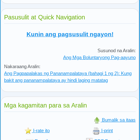
Pasusulit at Quick Navigation
Kunin ang pagsusulit ngayon!
Susunod na Aralin:
Ang Mga Boluntaryong Pag-aayuno
Nakaraang Aralin:
Ang Pagpapalakas ng Pananampalataya (bahagi 1 ng 2): Kung
bakit ang pananampalataya ay hindi laging matatag
Mga kagamitan para sa Aralin
Bumalik sa itaas
I-rate ito
I-print