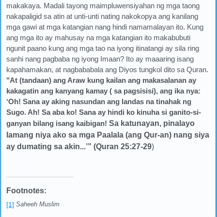
makakaya. Madali tayong maimpluwensiyahan ng mga taong
nakapaligid sa atin at unti-unti nating nakokopya ang kanilang
mga gawi at mga katangian nang hindi namamalayan ito. Kung
ang mga ito ay mahusay na mga katangian ito makabubuti
ngunit paano kung ang mga tao na iyong itinatangi ay sila ring
sanhi nang pagbaba ng iyong Imaan? Ito ay maaaring isang
kapahamakan, at nagbababala ang Diyos tungkol dito sa Quran.
"At (tandaan) ang Araw kung kailan ang makasalanan ay
kakagatin ang kanyang kamay ( sa pagsisisi), ang ika nya:
‘Oh! Sana ay aking nasundan ang landas na tinahak ng
Sugo. Ah! Sa aba ko! Sana ay hindi ko kinuha si ganito-si-
ganyan bilang isang kaibigan!
Sa katunayan, pinalayo
lamang niya ako sa mga Paalala (ang Qur-an) nang siya
ay dumating sa akin
...’” (Quran 25:27-29
)
Footnotes:
[1]
Saheeh Muslim