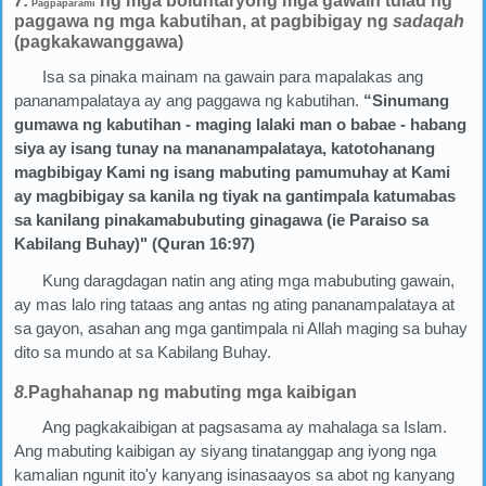
7.
ng mga boluntaryong mga gawain tulad ng
Pagpaparami
paggawa ng mga kabutihan, at pagbibigay ng
sadaqah
(pagkakawanggawa)
Isa sa pinaka mainam na gawain para mapalakas ang
pananampalataya ay ang paggawa ng kabutihan.
“Sinumang
gumawa ng kabutihan - maging lalaki man o babae - habang
siya ay isang tunay na mananampalataya, katotohanang
magbibigay Kami ng isang mabuting pamumuhay at Kami
ay magbibigay sa kanila ng tiyak na gantimpala katumabas
sa kanilang pinakamabubuting ginagawa (ie Paraiso sa
Kabilang Buhay)" (Quran 16:97)
Kung daragdagan natin ang ating mga mabubuting gawain,
ay mas lalo ring tataas ang antas ng ating pananampalataya at
sa gayon, asahan ang mga gantimpala ni Allah maging sa buhay
dito sa mundo at sa Kabilang Buhay.
8.
Paghahanap ng mabuting mga kaibigan
Ang pagkakaibigan at pagsasama ay mahalaga sa Islam.
Ang mabuting kaibigan ay siyang tinatanggap ang iyong nga
kamalian ngunit ito'y kanyang isinasaayos sa abot ng kanyang