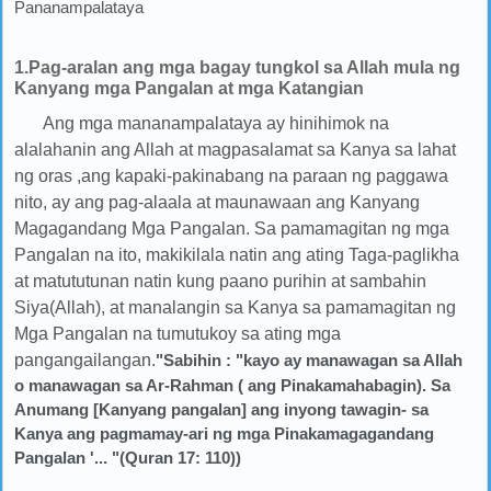
Pananampalataya
1.Pag-aralan ang mga bagay tungkol sa Allah mula ng
Kanyang mga Pangalan at mga Katangian
Ang mga mananampalataya ay hinihimok na
alalahanin ang Allah at magpasalamat sa Kanya sa lahat
ng oras ,ang kapaki-pakinabang na paraan ng paggawa
nito, ay ang pag-alaala at maunawaan ang Kanyang
Magagandang Mga Pangalan. Sa pamamagitan ng mga
Pangalan na ito, makikilala natin ang ating Taga-paglikha
at matututunan natin kung paano purihin at sambahin
Siya(Allah), at manalangin sa Kanya sa pamamagitan ng
Mga Pangalan na tumutukoy sa ating mga
pangangailangan.
"Sabihin : "kayo ay manawagan sa Allah
o manawagan sa Ar-Rahman ( ang Pinakamahabagin). Sa
Anumang [Kanyang pangalan] ang inyong tawagin- sa
Kanya ang pagmamay-ari ng mga Pinakamagagandang
Pangalan '... "(Quran 17: 110))