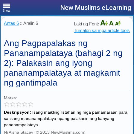
New Muslims eLearning
Show
Antas 6
:: Aralin 6
Laki ng Font:
Tumalon sa mga article tools
Ang Pagpapalakas ng
Pananampalataya (bahagi 2 ng
2): Palakasin ang iyong
pananampalataya at magkamit
ng gantimpala
Marka:
Deskripsyon:
Isang maikling listahan ng mga pamamaraan para
sa isang mananampalataya upang palakasin ang kanyang
pananampalataya.
Ni Aisha Stacey (© 2013 NewMuslims.com)