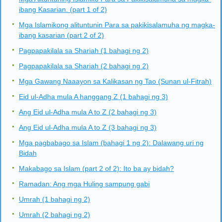
ibang Kasarian. (part 1 of 2)
Mga Islamikong alituntunin Para sa pakikisalamuha ng magka-
ibang kasarian (part 2 of 2)
Pagpapakilala sa Shariah (1 bahagi ng 2)
Pagpapakilala sa Shariah (2 bahagi ng 2)
Mga Gawang Naaayon sa Kalikasan ng Tao (Sunan ul-Fitrah)
Eid ul-Adha mula A hanggang Z (1 bahagi ng 3)
Ang Eid ul-Adha mula A to Z (2 bahagi ng 3)
Ang Eid ul-Adha mula A to Z (3 bahagi ng 3)
Mga pagbabago sa Islam (bahagi 1 ng 2): Dalawang uri ng
Bidah
Makabago sa Islam (part 2 of 2): Ito ba ay bidah?
Ramadan: Ang mga Huling sampung gabi
Umrah (1 bahagi ng 2)
Umrah (2 bahagi ng 2)