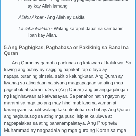
ay kay Allah lamang.
Allahu Akbar
- Ang Allah ay dakila.
La ilaha il-lal-lah
- Walang karapat dapat na sambahin
liban kay Allah.
5.Ang Pagbigkas, Pagbabasa or Pakikinig sa Banal na
Quran
Ang Quran ay gamot o panlunas ng katawan at kaluluwa. Sa
tuwing ang buhay ay nagiging napakahirap o tayo ay
napapalibutan ng pinsala, sakit o kalungkutan, Ang Quran ay
liwanag sa ating daan na siyang magpapagaan sa ating mga
pagsubok at suliranin. Siya (Ang Qur'an) ang pinanggagalingan
ng kaginhawaan at katiwasayan. Sa panahon natin ngayon ay
marami sa mga tao ang may hindi mabilang na yaman at
karangyaan subalit walang kakontentuhan sa buhay. Ang Quran
ang nagbubusog sa ating mga puso, isip at kaluluwa at
nagpapalakas sa ating pananampalataya.
Ang Propheta
Muhammad ay nagpadala ng mga guro ng Koran sa mga