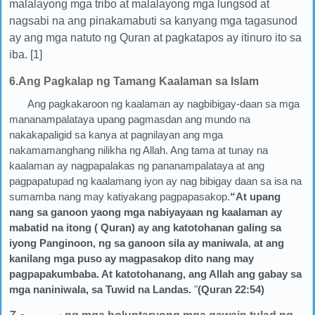
malalayong mga tribo at malalayong mga lungsod at
nagsabi na ang pinakamabuti sa kanyang mga tagasunod
ay ang mga natuto ng Quran at pagkatapos ay itinuro ito sa
iba. [1]
6.Ang Pagkalap ng Tamang Kaalaman sa Islam
Ang pagkakaroon ng kaalaman ay nagbibigay-daan sa mga
mananampalataya upang pagmasdan ang mundo na
nakakapaligid sa kanya at pagnilayan ang mga
nakamamanghang nilikha ng Allah. Ang tama at tunay na
kaalaman ay nagpapalakas ng pananampalataya at ang
pagpapatupad ng kaalamang iyon ay nag bibigay daan sa isa na
sumamba nang may katiyakang pagpapasakop.
“At upang
nang sa ganoon yaong mga nabiyayaan ng kaalaman ay
mabatid na itong ( Quran) ay ang katotohanan galing sa
iyong Panginoon, ng sa ganoon sila ay maniwala
,
at ang
kanilang mga puso ay magpasakop dito nang may
pagpapakumbaba. At katotohanang, ang Allah ang gabay sa
mga naniniwala, sa Tuwid na Landas.
"
(Quran 22:54)