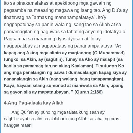
ito sa pinakamalakas at epektibong mga gawain ng
pagsamba na maaaring magawa ng isang tao. Ang Du'a ay
tinatawag na "armas ng mananampalataya". Ito'y
nagpapatunay sa paniniwala ng isang tao sa Allah at sa
pamamagitan ng pag-iwas sa lahat ng anyo ng idolatrya o
Pagsamba sa maraming dyos dyosan at ito ay
nagpapatibay at nagpapataas ng pananampalataya.
“
At
kapag ang Aking mga alipin ay magtanong (O Muhammad)
tungkol sa Akin, ay (sagutin), Tunay na Ako ay malapit (sa
kanila sa pamamagitan ng aking Kaalaman). Tinutugon Ko
ang mga panalangin ng bawa't dumadalangin kapag siya ay
nananalangin sa Akin (nang walang ibang tagapamagitan).
Kaya, hayaan silang sumunod at maniwala sa Akin, upang
sa gayon sila ay mapatnubayan. ” (Quran 2:186)
4.Ang Pag-alaala kay Allah
Ang Qur'an ay puno ng mga talata kung saan ay
naghihikayat sa atin na alalahanin ang Allah sa lahat ng oras
hanggat maari.