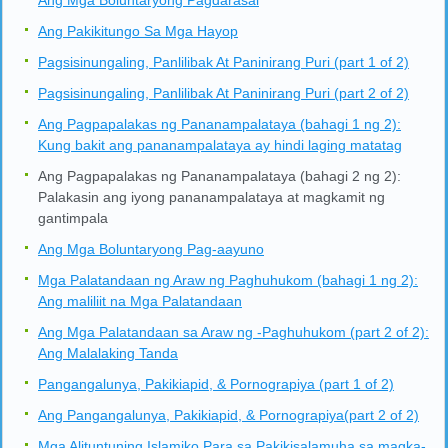
Ang Pakikitungo Sa Mga Hayop
Pagsisinungaling, Panlilibak At Paninirang Puri (part 1 of 2)
Pagsisinungaling, Panlilibak At Paninirang Puri (part 2 of 2)
Ang Pagpapalakas ng Pananampalataya (bahagi 1 ng 2):
Kung bakit ang pananampalataya ay hindi laging matatag
Ang Pagpapalakas ng Pananampalataya (bahagi 2 ng 2):
Palakasin ang iyong pananampalataya at magkamit ng
gantimpala
Ang Mga Boluntaryong Pag-aayuno
Mga Palatandaan ng Araw ng Paghuhukom (bahagi 1 ng 2):
Ang maliliit na Mga Palatandaan
Ang Mga Palatandaan sa Araw ng -Paghuhukom (part 2 of 2):
Ang Malalaking Tanda
Pangangalunya, Pakikiapid, & Pornograpiya (part 1 of 2)
Ang Pangangalunya, Pakikiapid, & Pornograpiya(part 2 of 2)
Mga Alituntuning Islamiko Para sa Pakikisalamuha sa magka-