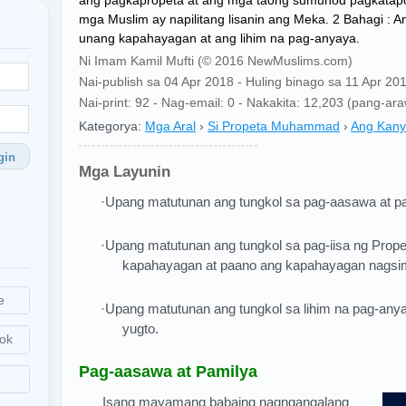
ang pagkapropeta at ang mga taong sumunod pagkatap
mga Muslim ay napilitang lisanin ang Meka. 2 Bahagi :
unang kapahayagan at ang lihim na pag-anyaya.
Ni Imam Kamil Mufti (© 2016 NewMuslims.com)
Nai-publish sa 04 Apr 2018 - Huling binago sa 11 Apr 20
Nai-print: 92 - Nag-email: 0 - Nakakita: 12,203 (pang-ar
Kategorya:
Mga Aral
›
Si Propeta Muhammad
›
Ang Kany
gin
Mga Layunin
·Upang matutunan ang tungkol sa pag-aasawa at pa
·Upang matutunan ang tungkol sa pag-iisa ng Prop
kapahayagan at paano ang kapahayagan nagsi
e
·Upang matutunan ang tungkol sa lihim na pag-an
yugto.
ok
Pag-aasawa at Pamilya
Isang mayamang babaing nagngangalang