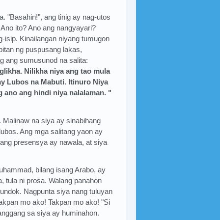
a. "Basahin!", ang tinig ay nag-utos
Ano ito? Ano ang nangyayari?
isip. Kinailangan niyang tumugon
pitan ng puspusang lakas,
ag ang sumusunod na salita:
ikha. Nilikha niya ang tao mula
 Lubos na Mabuti. Itinuro Niya
g ano ang hindi niya nalalaman. "
). Malinaw na siya ay sinabihang
 lubos. Ang mga salitang yaon ay
ng presensya ay nawala, at siya
uhammad, bilang isang Arabo, ay
wa, tula ni prosa. Walang panahon
bundok. Nagpunta siya nang tuluyan
akpan mo ako! Takpan mo ako! "Si
hanggang sa siya ay huminahon.