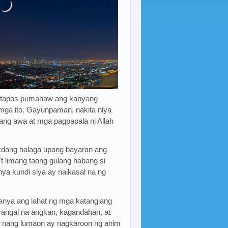
matapos pumanaw ang kanyang
 mga ito. Gayunpaman, nakita niya
ng awa at mga pagpapala ni Allah
dang halaga upang bayaran ang
t limang taong gulang habang si
nya kundi siya ay naikasal na ng
kanya ang lahat ng mga katangiang
arangal na angkan, kagandahan, at
t nang lumaon ay nagkaroon ng anim