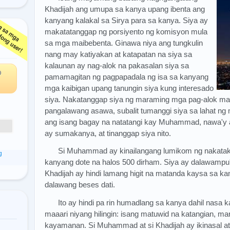
Khadijah ang umupa sa kanya upang ibenta ang
kanyang kalakal sa Sirya para sa kanya. Siya ay
makatatanggap ng porsiyento ng komisyon mula
ga
sa mga maibebenta. Ginawa niya ang tungkulin
nang may katiyakan at katapatan na siya sa
kalaunan ay nag-alok na pakasalan siya sa
O
pamamagitan ng pagpapadala ng isa sa kanyang
mga kaibigan upang tanungin siya kung interesado
siya. Nakatanggap siya ng maraming mga pag-alok 
pangalawang asawa, subalit tumanggi siya sa lahat ng
ang isang bagay na natatangi kay Muhammad, nawa'y a
ay sumakanya, at tinanggap siya nito.
Si Muhammad ay kinailangang lumikom ng nakatak
g
kanyang dote na halos 500 dirham. Siya ay dalawampu'
Khadijah ay hindi lamang higit na matanda kaysa sa ka
dalawang beses dati.
Ito ay hindi pa rin humadlang sa kanya dahil nasa 
maaari niyang hilingin: isang matuwid na katangian, m
kayamanan. Si Muhammad at si Khadijah ay ikinasal a