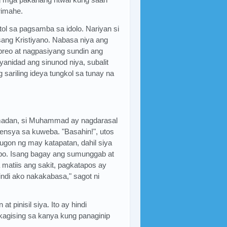
rimahe.
tol sa pagsamba sa idolo. Nariyan si
isang Kristiyano. Nabasa niya ang
reo at nagpasiyang sundin ang
yanidad ang sinunod niya, subalit
g sariling ideya tungkol sa tunay na
amadan, si Muhammad ay nagdarasal
sensya sa kuweba. "Basahin!", utos
ugon ng may katapatan, dahil siya
abo. Isang bagay ang sumunggab at
matiis ang sakit, pagkatapos ay
Hindi ako nakakabasa," sagot ni
 pinisil siya. Ito ay hindi
akagising sa kanya kung panaginip