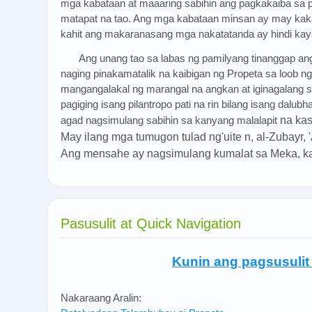
mga kabataan at maaaring sabihin ang pagkakaiba sa pa
matapat na tao. Ang mga kabataan minsan ay may ka
kahit ang makaranasang mga nakatatanda ay hindi kay
Ang unang tao sa labas ng pamilyang tinanggap an
naging pinakamatalik na kaibigan ng Propeta sa loob n
mangangalakal ng marangal na angkan at iginagalang 
pagiging isang pilantropo pati na rin bilang isang dalub
agad nagsimulang sabihin sa kanyang malalapit
na ka
May ilang mga tumugon tulad ng'uite n, al-Zubayr, 
Ang mensahe ay nagsimulang kumalat sa Meka, kah
Pasusulit at Quick Navigation
Kunin ang pagsusulit
Nakaraang Aralin: