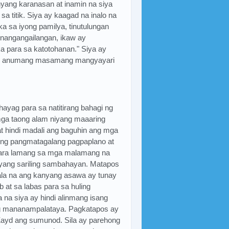
nyang karanasan at inamin na siya
 sa titik. Siya ay kaagad na inalo na
ka sa iyong pamilya, tinutulungan
nangangailangan, ikaw ay
 para sa katotohanan." Siya ay
 ang anumang masamang mangyayari
ayag para sa natitirang bahagi ng
mga taong alam niyang maaaring
t hindi madali ang baguhin ang mga
ng pangmatagalang pagpaplano at
 para lamang sa mga malamang na
nyang sariling sambahayan. Matapos
wala na ang kanyang asawa ay tunay
 at sa labas para sa huling
a na siya ay hindi alinmang isang
nang mananampalataya. Pagkatapos ay
Zayd ang sumunod. Sila ay parehong