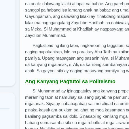
na anak: dalawang lalaki at apat na babae. Ang pareho
sanggol pa habang isa lamang anak na babae ang umab
Gayunpaman, ang dalawang lalaki ay itinakdang mapali
lalaki na nagngangalang Zayd ibn Harithah na nahiwal
sa Meka. Si Muhammad at Khadijah ay nagpasyang ampun
Zayd ibn Muhammad.
Pagkalipas ng ilang taon, nagkaroon ng taggutom s
naging napakahirap, lalo na para kay Abu Talib na kai
pamilya. Upang mapagaan ang pasanin niya, si Muham
sa kanyang mga anak, si Ali, sa kanilang sambahayan at p
anak. Sa gayon, sila ay naging masayang pamilya ng w
Ang Kanyang Pagtutol sa Politeismo
Si Muhammad ay ipinagpatuloy ang kanyang prope
maraming taon at namuhay sa isang payak na pamum
mga anak. Siya ay nababagabag sa imoralidad na umiira
pinaka-kasuklam-suklam sa lahat ng mga kasamaan
kanilang pagsamba sa idolo. Sinasabi ng kanilang mga l
habang sumasamba sila sa mga rebulto at mga larawan
kamay. Nakikita niya mismo ng hayagan sa harapan ng