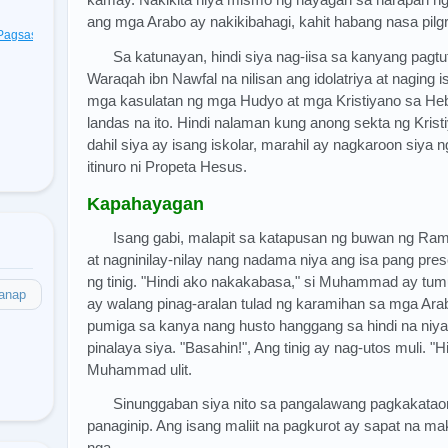
ang mga Arabo ay nakikibahagi, kahit habang nasa pilg
t Pagsasagawa
(48)
Sa katunayan, hindi siya nag-iisa sa kanyang pagtu
Waraqah ibn Nawfal na nilisan ang idolatriya at naging 
mga kasulatan ng mga Hudyo at mga Kristiyano sa Heb
landas na ito. Hindi nalaman kung anong sekta ng Kristi
dahil siya ay isang iskolar, marahil ay nagkaroon siya n
itinuro ni Propeta Hesus.
Kapahayagan
Isang gabi, malapit sa katapusan ng buwan ng R
at nagninilay-nilay nang nadama niya ang isa pang pre
ng tinig. "Hindi ako nakakabasa," si Muhammad ay tum
anap
ay walang pinag-aralan tulad ng karamihan sa mga Ar
pumiga sa kanya nang husto hanggang sa hindi na niya 
pinalaya siya. "Basahin!", Ang tinig ay nag-utos muli. "
Muhammad ulit.
Sinunggaban siya nito sa pangalawang pagkakataon at
panaginip. Ang isang maliit na pagkurot ay sapat na m
nga.