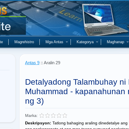
te
Magrehistro
Mga Antas
Kategorya
Maghanap
Antas 9
:: Aralin 29
Detalyadong Talambuhay ni 
Muhammad - kapanahunan n
ng 3)
Marka:
Deskripsyon:
Tatlong bahaging araling dinedetalye a