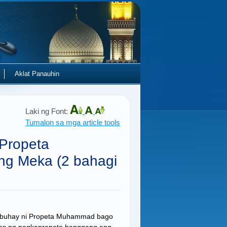
Aklat Panauhin
Laki ng Font:
Tumalon sa mga article tools
Propeta
g Meka (2 bahagi
ng buhay ni Propeta Muhammad bago