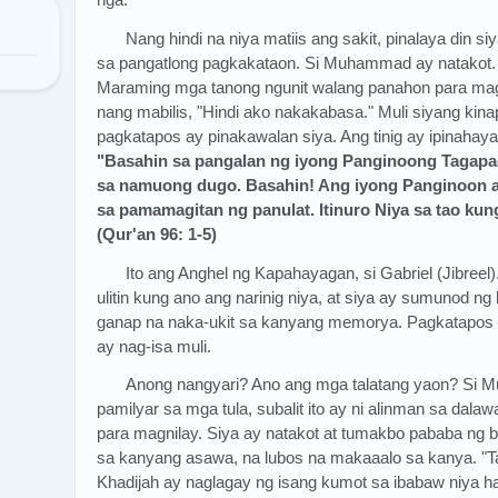
Nang hindi na niya matiis ang sakit, pinalaya din siy
sa pangatlong pagkakataon. Si Muhammad ay natakot. 
Maraming mga tanong ngunit walang panahon para mag-
nang mabilis, "Hindi ako nakakabasa." Muli siyang kina
pagkatapos ay pinakawalan siya. Ang tinig ay ipinahay
"Basahin sa pangalan ng iyong Panginoong Tagapagl
sa namuong dugo. Basahin! Ang iyong Panginoon ay
sa pamamagitan ng panulat. Itinuro Niya sa tao kun
(Qur'an 96: 1-5)
Ito ang Anghel ng Kapahayagan, si Gabriel (Jibreel
ulitin kung ano ang narinig niya, at siya ay sumunod ng
ganap na naka-ukit sa kanyang memorya. Pagkatapos a
ay nag-isa muli.
Anong nangyari? Ano ang mga talatang yaon? Si M
pamilyar sa mga tula, subalit ito ay ni alinman sa dala
para magnilay. Siya ay natakot at tumakbo pababa ng 
sa kanyang asawa, na lubos na makaaalo sa kanya. "T
Khadijah ay naglagay ng isang kumot sa ibabaw niya 