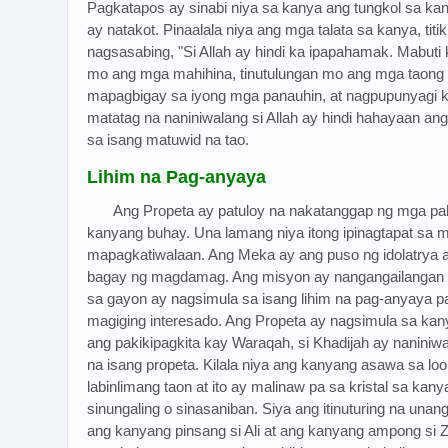
Pagkatapos ay sinabi niya sa kanya ang tungkol sa ka
ay natakot. Pinaalala niya ang mga talata sa kanya, titik
nagsasabing, "Si Allah ay hindi ka ipapahamak. Mabuti 
mo ang mga mahihina, tinutulungan mo ang mga taong 
mapagbigay sa iyong mga panauhin, at nagpupunyagi ka
matatag na naniniwalang si Allah ay hindi hahayaan
sa isang matuwid na tao.
Lihim na Pag-anyaya
Ang Propeta ay patuloy na nakatanggap ng mga pah
kanyang buhay. Una lamang niya itong ipinagtapat sa 
mapagkatiwalaan. Ang Meka ay ang puso ng idolatrya a
bagay ng magdamag. Ang misyon ay nangangailangan 
sa gayon ay nagsimula sa isang lihim na pag-anyaya
magiging interesado. Ang Propeta ay nagsimula sa ka
ang pakikipagkita kay Waraqah, si Khadijah ay nanini
na isang propeta. Kilala niya ang kanyang asawa sa loob
labinlimang taon at ito ay malinaw pa sa kristal sa kany
sinungaling o sinasaniban. Siya ang itinuturing na u
ang kanyang pinsang si Ali at ang kanyang ampong si 