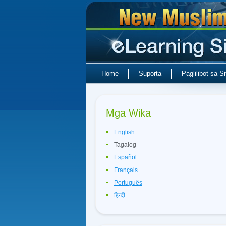
Home
Suporta
Paglilibot sa Si
Mga Wika
English
Tagalog
Español
Français
Português
हिन्दी