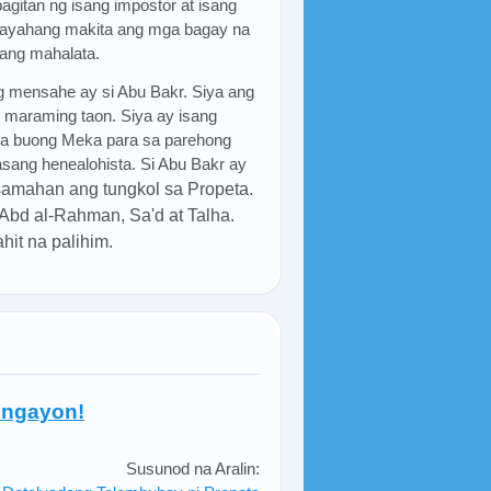
gitan ng isang impostor at isang
kayahang makita ang mga bagay na
ang mahalata.
g mensahe ay si Abu Bakr. Siya ang
g maraming taon. Siya ay isang
sa buong Meka para sa parehong
hasang henealohista. Si Abu Bakr ay
samahan ang tungkol sa Propeta.
'Abd al-Rahman, Sa'd at Talha.
it na palihim.
 ngayon!
Susunod na Aralin: