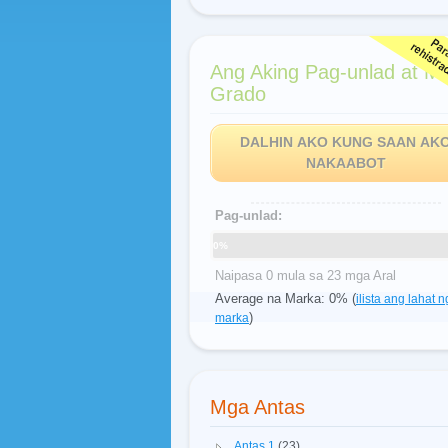
Ang Aking Pag-unlad at M
Grado
DALHIN AKO KUNG SAAN AK
NAKAABOT
Pag-unlad:
0%
Naipasa 0 mula sa 23 mga Aral
Average na Marka: 0% (
ilista ang lahat n
)
marka
Mga Antas
Antas 1
(23)