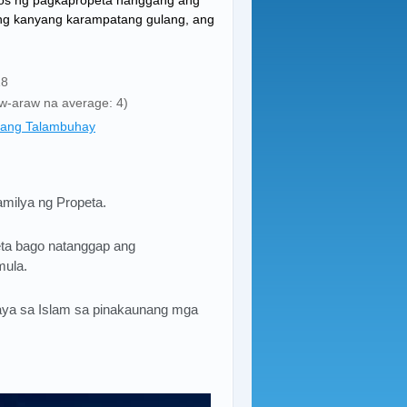
os ng pagkapropeta hanggang ang
 Ang kanyang karampatang gulang, ang
18
aw-araw na average: 4)
ang Talambuhay
milya ng Propeta.
eta bago natanggap ang
mula.
yaya sa Islam sa pinakaunang mga