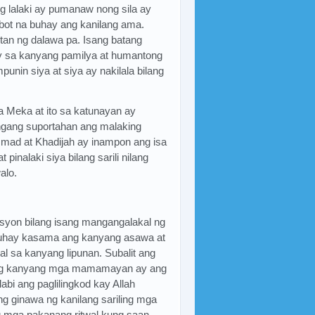
ng lalaki ay pumanaw nong sila ay
ot na buhay ang kanilang ama.
tan ng dalawa pa. Isang batang
ay sa kanyang pamilya at humantong
in siya at siya ay nakilala bilang
a Meka at ito sa katunayan ay
langang suportahan ang malaking
mad at Khadijah ay inampon ang isa
inalaki siya bilang sarili nilang
alo.
syon bilang isang mangangalakal ng
uhay kasama ang kanyang asawa at
l sa kanyang lipunan. Subalit ang
 ng kanyang mga mamamayan ay ang
abi ang paglilingkod kay Allah
g ginawa ng kanilang sariling mga
 mga pakanang ritwal kung saan