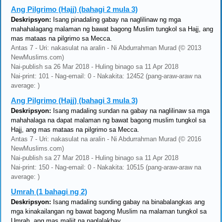
Ang Pilgrimo (Hajj) (bahagi 2 mula 3)
Deskripsyon:
Isang pinadaling gabay na naglilinaw ng mga
mahahalagang malaman ng bawat bagong Muslim tungkol sa Hajj, ang
mas mataas na pilgrimo sa Mecca.
Antas 7 - Uri: nakasulat na aralin - Ni Abdurrahman Murad (© 2013
NewMuslims.com)
Nai-publish sa 26 Mar 2018 - Huling binago sa 11 Apr 2018
Nai-print: 101 - Nag-email: 0 - Nakakita: 12452 (pang-araw-araw na
average: )
Ang Pilgrimo (Hajj) (bahagi 3 mula 3)
Deskripsyon:
Isang madaling sundan na gabay na naglilinaw sa mga
mahahalaga na dapat malaman ng bawat bagong muslim tungkol sa
Hajj, ang mas mataas na pilgrimo sa Mecca.
Antas 7 - Uri: nakasulat na aralin - Ni Abdurrahman Murad (© 2016
NewMuslims.com)
Nai-publish sa 27 Mar 2018 - Huling binago sa 11 Apr 2018
Nai-print: 150 - Nag-email: 0 - Nakakita: 10515 (pang-araw-araw na
average: )
Umrah (1 bahagi ng 2)
Deskripsyon:
Isang madaling sunding gabay na binabalangkas ang
mga kinakailangan ng bawat bagong Muslim na malaman tungkol sa
Umrah, ang mas maliit na paglalakbay.