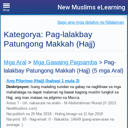
New Muslims eLearning
Show
Itago ang mga detalye ng Nilalaman
Kategorya: Pag-lalakbay
Patungong Makkah (Hajj)
Mga Aral
>
Mga Gawaing Pagsamba
>
Pag-
lalakbay Patungong Makkah (Hajj)
(5 mga Aral)
Ang Pilgrimo (Hajj) (bahagi 1 mula 3)
Deskripsyon:
Isang madaling sundan na gabay na naglilinaw sa mga
mahahalaga na dapat malaman ng bawat bagong muslim tungkol sa
Hajj, ang mas mataas na pilgrimo sa Mecca.
Antas 7 - Uri: nakasulat na aralin - Ni Abdurrahman Murad (© 2013
NewMuslims.com)
Nai-publish sa 26 Mar 2018 - Huling binago sa 11 Apr 2018
Nai-print: 93 - Nag-email: 0 - Nakakita: 14649 (pang-araw-araw na
average: )