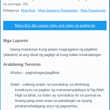
na average: 25)
Kategorya:
Mga Aral
›
Mga Gawaing Pagsamba
›
Mga Panalangin
Mag-click dito upang i-play ang video ng araling ito
Mga Layunin
Upang matutunan kung paano magsagawa ng paglilinis
(ablution) at ang ritwal ng pagligo at kung kailan kinakailangan
Arabikong Termino
·
Wudoo
– paghuhugas/paglilinis
·
Salah
- salitang arabic na tumutukoy sa direktang
koneksyon sa pagitan ng mananampalataya at Ng Allah.
Higit sa lahat, sa Islam ay tumutukoy ito sa pormal na
limang pang araw-araw na panalangin na siyang
pinakamahalagang anyo ng pagsamba.