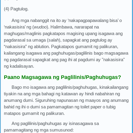
(4) Pagtulog.
Ang mga nabanggit na ito ay ‘nakapagpapawalang bisa’ o
‘nakasisira’ ng (
wudoo
). Halimbawa, nararapat na
maghugas/maglinis pagkatapos magising upang isagawa ang
pagdarasal sa umaga (
salah
), sapagkat ang pagtulog ay
“nakasisira” ng ablution. Pagkatapos gumamit ng palikuran,
kailangang isagawa ang paghuhugas/paglilinis bago magsagawa
ng pagdarasal sapagkat ang pag ihi at pagdumi ay "nakasisira"
ng kadalisayan.
Paano Magsagawa ng Paglilinis/Paghuhugas?
Bago mo isagawa ang paglilinis/paghuhugas, kinakailangang
tiyakin na ang mga bahagi ng katawan ay hindi nabahiran ng
anumang dumi. Siguruhing napunasan ng maayos ang anumang
bahid ng ihi o dumi sa pamamagitan ng toilet paper o tubig
matapos gumamit ng palikuran.
Ang paglilinis/paghuhugas ay isinasagawa sa
pamamagitang ng mga sumusunod: