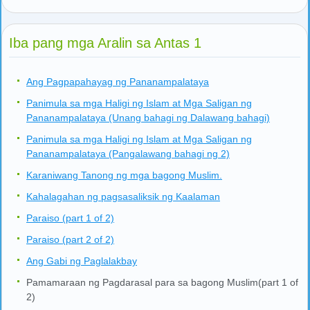
Iba pang mga Aralin sa Antas 1
Ang Pagpapahayag ng Pananampalataya
Panimula sa mga Haligi ng Islam at Mga Saligan ng
Pananampalataya (Unang bahagi ng Dalawang bahagi)
Panimula sa mga Haligi ng Islam at Mga Saligan ng
Pananampalataya (Pangalawang bahagi ng 2)
Karaniwang Tanong ng mga bagong Muslim.
Kahalagahan ng pagsasaliksik ng Kaalaman
Paraiso (part 1 of 2)
Paraiso (part 2 of 2)
Ang Gabi ng Paglalakbay
Pamamaraan ng Pagdarasal para sa bagong Muslim(part 1 of
2)