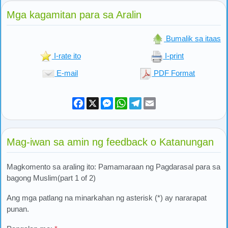
Mga kagamitan para sa Aralin
Bumalik sa itaas
I-rate ito
I-print
E-mail
PDF Format
Facebook
X
Messenger
WhatsApp
Telegram
Email
Mag-iwan sa amin ng feedback o Katanungan
Magkomento sa araling ito: Pamamaraan ng Pagdarasal para sa
bagong Muslim(part 1 of 2)
Ang mga patlang na minarkahan ng asterisk (*) ay nararapat
punan.