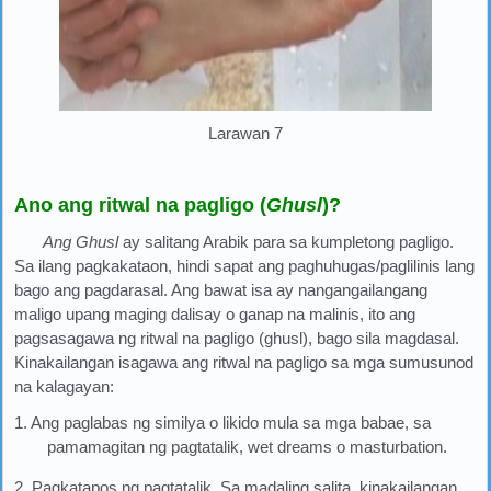
Larawan 7
Ano ang ritwal na pagligo (
Ghusl
)?
Ang Ghusl
ay salitang Arabik para sa kumpletong pagligo.
Sa ilang pagkakataon, hindi sapat ang paghuhugas/paglilinis lang
bago ang pagdarasal. Ang bawat isa ay nangangailangang
maligo upang maging dalisay o ganap na malinis, ito ang
pagsasagawa ng ritwal na pagligo (ghusl), bago sila magdasal.
Kinakailangan isagawa ang ritwal na pagligo sa mga sumusunod
na kalagayan:
1.
Ang paglabas ng similya o likido mula sa mga babae, sa
pamamagitan ng pagtatalik, wet dreams o masturbation.
2.
Pagkatapos ng pagtatalik. Sa madaling salita, kinakailangan