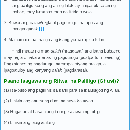
ang paliligo kung ang ari ng lalaki ay naipasok sa ari ng
babae, may lumabas man na likido o wala.
3.
Buwanang-dalaw/regla at pagdurugo matapos ang
panganganak.
[1]
.
4.
Mainam din na maligo ang isang yumakap sa Islam.
Hindi maaaring mag-
salah
(magdasal) ang isang babaeng
may regla o nakararanas ng pagdurugo (postpartum bleeding).
Pagkatapos ng pagdurugo, nararapat siyang maligo, at
ipagpatuloy ang kanyang
salah
(pagdarasal).
Paano Isagawa ang Ritwal na Paliligo (Ghusl)?
(1) Isa-puso ang paglilinis sa sarili para sa ikalulugod ng Allah.
(2) Linisin ang anumang dumi na nasa katawan.
(3) Hugasan at basain ang buong katawan ng tubig.
(4) Linisin ang bibig at ilong.