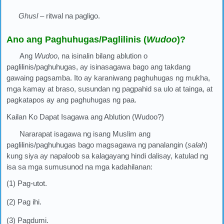
Ghusl
– ritwal na pagligo.
Ano ang Paghuhugas/Paglilinis (
Wudoo
)?
Ang
Wudoo
, na isinalin bilang ablution o
paglilinis/paghuhugas, ay isinasagawa bago ang takdang
gawaing pagsamba. Ito ay karaniwang paghuhugas ng mukha,
mga kamay at braso, susundan ng pagpahid sa ulo at tainga, at
pagkatapos ay ang paghuhugas ng paa.
Kailan Ko Dapat Isagawa ang Ablution (Wudoo?)
Nararapat isagawa ng isang Muslim ang
paglilinis/paghuhugas bago magsagawa ng panalangin (
salah
)
kung siya ay napaloob sa kalagayang hindi dalisay, katulad ng
isa sa mga sumusunod na mga kadahilanan:
(1) Pag-utot.
(2) Pag ihi.
(3) Pagdumi.