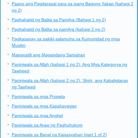
Paano ang Pagdarasal para sa isang Bagong Yakap (bahagi 2
ng 2)
Paghahatid ng Balita sa Pamilya (Bahagi 1 ng 2)
Paghahatid ng Balita sa pamilya (bahagi 2 ng 2)
Pagkasanay sa pakiki-salamuha sa Kumunidad ng mga
Muslim
Mapanatili ang Magandang Samahan
Paniniwala sa Allah (bahagi 1 ng 2): Ang Mga Kategorya ng
Tawheed
Paniniwala sa Allah (bahagi 2 ng 2): Shirk, ang Kabaligtaran
ng Tawheed
Paniniwala sa mga Propeta
Paniniwala sa mga Kapahayagan
Paniniwala sa mga Anghel
Paniniwala sa Araw ng Paghuhukom
Paniniwala sa Banal na Kapasyahan (part 1 of 2)