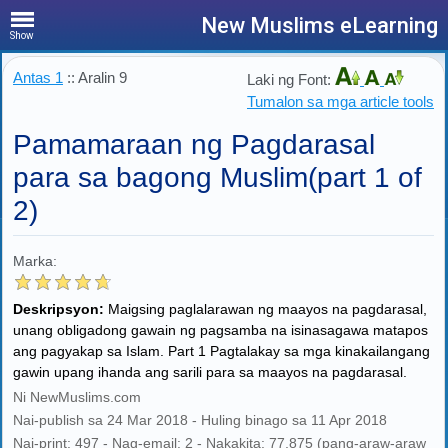
New Muslims eLearning
Show
Antas 1
:: Aralin 9
Laki ng Font:
Tumalon sa mga article tools
Pamamaraan ng Pagdarasal
para sa bagong Muslim(part 1 of
2)
Marka:
Deskripsyon:
Maigsing paglalarawan ng maayos na pagdarasal,
unang obligadong gawain ng pagsamba na isinasagawa matapos
ang pagyakap sa Islam. Part 1 Pagtalakay sa mga kinakailangang
gawin upang ihanda ang sarili para sa maayos na pagdarasal.
Ni NewMuslims.com
Nai-publish sa 24 Mar 2018 - Huling binago sa 11 Apr 2018
Nai-print: 497 - Nag-email: 2 - Nakakita: 77,875 (pang-araw-araw