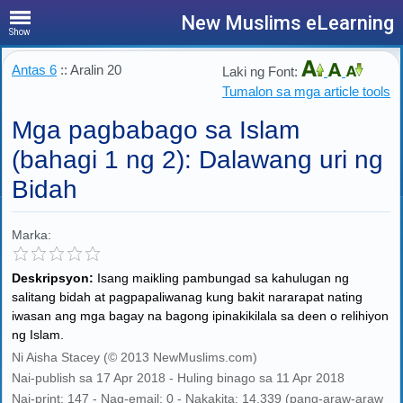
New Muslims eLearning
Show
Antas 6
:: Aralin 20
Laki ng Font:
Tumalon sa mga article tools
Mga pagbabago sa Islam
(bahagi 1 ng 2): Dalawang uri ng
Bidah
Marka:
Deskripsyon:
Isang maikling pambungad sa kahulugan ng
salitang bidah at pagpapaliwanag kung bakit nararapat nating
iwasan ang mga bagay na bagong ipinakikilala sa deen o relihiyon
ng Islam.
Ni Aisha Stacey (© 2013 NewMuslims.com)
Nai-publish sa 17 Apr 2018 - Huling binago sa 11 Apr 2018
Nai-print: 147 - Nag-email: 0 - Nakakita: 14,339 (pang-araw-araw