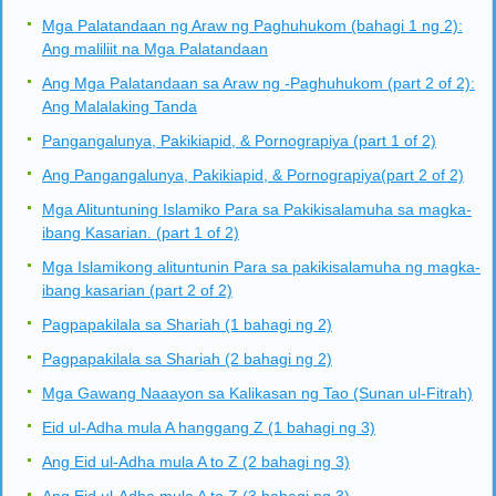
Mga Palatandaan ng Araw ng Paghuhukom (bahagi 1 ng 2):
Ang maliliit na Mga Palatandaan
Ang Mga Palatandaan sa Araw ng -Paghuhukom (part 2 of 2):
Ang Malalaking Tanda
Pangangalunya, Pakikiapid, & Pornograpiya (part 1 of 2)
Ang Pangangalunya, Pakikiapid, & Pornograpiya(part 2 of 2)
Mga Alituntuning Islamiko Para sa Pakikisalamuha sa magka-
ibang Kasarian. (part 1 of 2)
Mga Islamikong alituntunin Para sa pakikisalamuha ng magka-
ibang kasarian (part 2 of 2)
Pagpapakilala sa Shariah (1 bahagi ng 2)
Pagpapakilala sa Shariah (2 bahagi ng 2)
Mga Gawang Naaayon sa Kalikasan ng Tao (Sunan ul-Fitrah)
Eid ul-Adha mula A hanggang Z (1 bahagi ng 3)
Ang Eid ul-Adha mula A to Z (2 bahagi ng 3)
Ang Eid ul-Adha mula A to Z (3 bahagi ng 3)