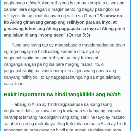
pagbabago o
bidah
. Ang relihiyong Islam ay kompleto at walang
dahilan para dagdagan o magimbento ng bagay patungkol sa
relihiyon. ito ay pinatutunayan ng salita sa Quran
“Sa araw na
ito Aking ginawang ganap ang relihiyon para sa inyo, at
ginawang lubos ang Aking pagpapala sa inyo at Aking pinili
ang Islam bilang inyong
deen
” (Quran 5:3)
Kung ang isang tao ay magbabago o magdaragdag sa
deen
ng mga bagay na hindi dating kasama dito, siya ay
nagpapahiwatig na ang relihiyon ay may kulang at
nangangailangan pa ng iba para maging mabuti ito, o
pagpapahiwatig na hindi kinumpleto at ginawang ganap ang
kanyang relihiyon. Ito ay nagpapasinungaling sa mga talatang
nasa itaas
Bakit importante na hindi tangkilikin ang
bidah
Habang si Allah ay hindi nagpaparusa sa isang taong
nagkamali dahil sa kawalan ng kaalaman sa kanyang nagawa,
nararapat lamang na obligahin ang ating sarili na tayo ay matuto
sa abot ng ating makakaya. Ang katotohanan na si Allah ay hindi
tatanggap ng mga gawaing hindi tumutupad sa dalawang mga