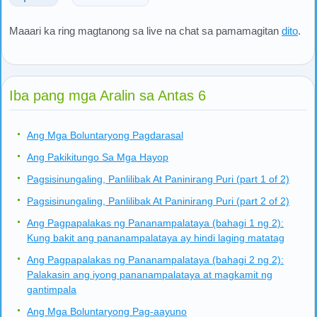
Maaari ka ring magtanong sa live na chat sa pamamagitan
dito
.
Iba pang mga Aralin sa Antas 6
Ang Mga Boluntaryong Pagdarasal
Ang Pakikitungo Sa Mga Hayop
Pagsisinungaling, Panlilibak At Paninirang Puri (part 1 of 2)
Pagsisinungaling, Panlilibak At Paninirang Puri (part 2 of 2)
Ang Pagpapalakas ng Pananampalataya (bahagi 1 ng 2):
Kung bakit ang pananampalataya ay hindi laging matatag
Ang Pagpapalakas ng Pananampalataya (bahagi 2 ng 2):
Palakasin ang iyong pananampalataya at magkamit ng
gantimpala
Ang Mga Boluntaryong Pag-aayuno