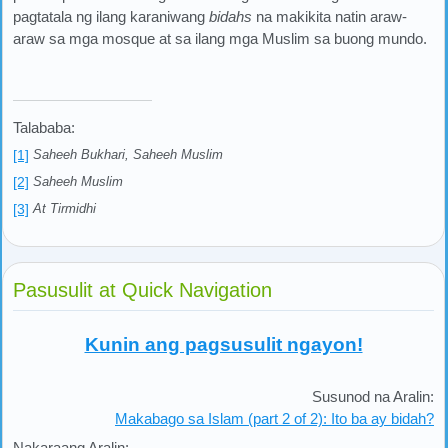
pagtatala ng ilang karaniwang
bidahs
na makikita natin araw-
araw sa mga mosque at sa ilang mga Muslim sa buong mundo.
Talababa:
[1]
Saheeh Bukhari, Saheeh Muslim
[2]
Saheeh Muslim
[3]
At Tirmidhi
Pasusulit at Quick Navigation
Kunin ang pagsusulit ngayon!
Susunod na Aralin:
Makabago sa Islam (part 2 of 2): Ito ba ay bidah?
Nakaraang Aralin: