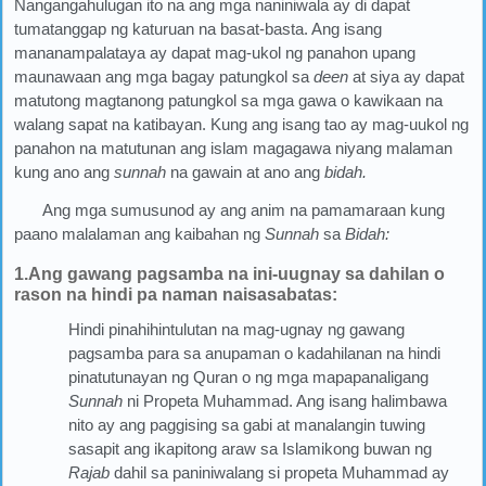
Nangangahulugan ito na ang mga naniniwala ay di dapat
tumatanggap ng katuruan na basat-basta. Ang isang
mananampalataya ay dapat mag-ukol ng panahon upang
maunawaan ang mga bagay patungkol sa
deen
at siya ay dapat
matutong magtanong patungkol sa mga gawa o kawikaan na
walang sapat na katibayan. Kung ang isang tao ay mag-uukol ng
panahon na matutunan ang islam magagawa niyang malaman
kung ano ang
sunnah
na gawain at ano ang
bidah.
Ang mga sumusunod ay ang anim na pamamaraan kung
paano malalaman ang kaibahan ng
Sunnah
sa
Bidah:
1.Ang gawang pagsamba na ini-uugnay sa dahilan o
rason na hindi pa naman naisasabatas:
Hindi pinahihintulutan na mag-ugnay ng gawang
pagsamba para sa anupaman o kadahilanan na hindi
pinatutunayan ng Quran o ng mga mapapanaligang
Sunnah
ni Propeta Muhammad. Ang isang halimbawa
nito ay ang paggising sa gabi at manalangin tuwing
sasapit ang ikapitong araw sa Islamikong buwan ng
Rajab
dahil sa paniniwalang si propeta Muhammad ay