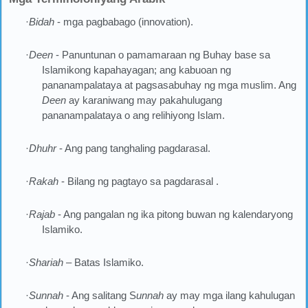
·
Bidah
- mga pagbabago (innovation).
·
Deen
- Panuntunan o pamamaraan ng Buhay base sa
Islamikong kapahayagan; ang kabuoan ng
pananampalataya at pagsasabuhay ng mga muslim. Ang
Deen
ay karaniwang may pakahulugang
pananampalataya o ang relihiyong Islam.
·
Dhuhr
- Ang pang tanghaling pagdarasal.
·
Rakah
- Bilang ng pagtayo sa pagdarasal .
·
Rajab
- Ang pangalan ng ika pitong buwan ng kalendaryong
Islamiko.
·
Shariah
– Batas Islamiko.
·
Sunnah
- Ang salitang S
unnah
ay may mga ilang kahulugan