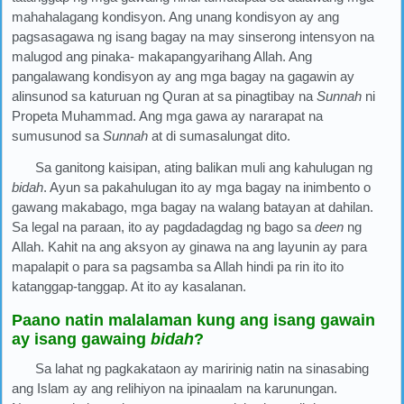
mahahalagang kondisyon. Ang unang kondisyon ay ang
pagsasagawa ng isang bagay na may sinserong intensyon na
malugod ang pinaka- makapangyarihang Allah. Ang
pangalawang kondisyon ay ang mga bagay na gagawin ay
alinsunod sa katuruan ng Quran at sa pinagtibay na
Sunnah
ni
Propeta Muhammad. Ang mga gawa ay nararapat na
sumusunod sa
Sunnah
at di sumasalungat dito.
Sa ganitong kaisipan, ating balikan muli ang kahulugan ng
bidah
. Ayun sa pakahulugan ito ay mga bagay na inimbento o
gawang makabago, mga bagay na walang batayan at dahilan.
Sa legal na paraan, ito ay pagdadagdag ng bago sa
deen
ng
Allah. Kahit na ang aksyon ay ginawa na ang layunin ay para
mapalapit o para sa pagsamba sa Allah hindi pa rin ito ito
katanggap-tanggap. At ito ay kasalanan.
Paano natin malalaman kung ang isang gawain
ay isang gawaing
bidah
?
Sa lahat ng pagkakataon ay maririnig natin na sinasabing
ang Islam ay ang relihiyon na ipinaalam na karunungan.