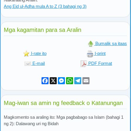
Ang Eid ul-Adha mula A to Z (3 bahagi ng 3)
Mga kagamitan para sa Aralin
Bumalik sa itaas
I-rate ito
I-print
E-mail
PDF Format
Facebook
X
Messenger
WhatsApp
Telegram
Email
Mag-iwan sa amin ng feedback o Katanungan
Magkomento sa araling ito: Mga pagbabago sa Islam (bahagi 1
ng 2): Dalawang uri ng Bidah