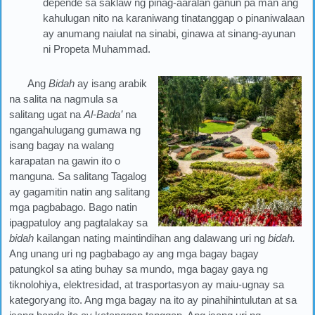
depende sa saklaw ng pinag-aaralan ganun pa man ang
kahulugan nito na karaniwang tinatanggap o pinaniwalaan
ay anumang naiulat na sinabi, ginawa at sinang-ayunan
ni Propeta Muhammad.
Ang
Bidah
ay isang arabik
na salita na nagmula sa
salitang ugat na
Al-Bada’
na
ngangahulugang gumawa ng
isang bagay na walang
karapatan na gawin ito o
manguna. Sa salitang Tagalog
ay gagamitin natin ang salitang
mga pagbabago. Bago natin
ipagpatuloy ang pagtalakay sa
bidah
kailangan nating maintindihan ang dalawang uri ng
bidah.
Ang unang uri ng pagbabago ay ang mga bagay bagay
patungkol sa ating buhay sa mundo, mga bagay gaya ng
tiknolohiya, elektresidad, at trasportasyon ay maiu-ugnay sa
kategoryang ito. Ang mga bagay na ito ay pinahihintulutan at sa