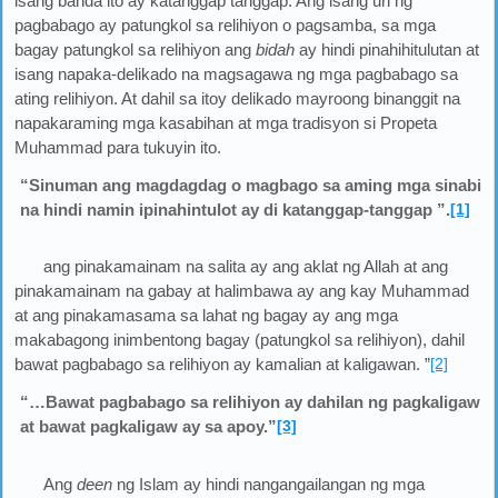
isang banda ito ay katanggap tanggap. Ang isang uri ng
pagbabago ay patungkol sa relihiyon o pagsamba, sa mga
bagay patungkol sa relihiyon ang
bidah
ay hindi pinahihitulutan at
isang napaka-delikado na magsagawa ng mga pagbabago sa
ating relihiyon. At dahil sa itoy delikado mayroong binanggit na
napakaraming mga kasabihan at mga tradisyon si Propeta
Muhammad para tukuyin ito.
“Sinuman ang magdagdag o magbago sa aming mga sinabi
na hindi namin ipinahintulot ay di katanggap-tanggap ”.
[1]
ang pinakamainam na salita ay ang aklat ng Allah at ang
pinakamainam na gabay at halimbawa ay ang kay Muhammad
at ang pinakamasama sa lahat ng bagay ay ang mga
makabagong inimbentong bagay (patungkol sa relihiyon), dahil
bawat pagbabago sa relihiyon ay kamalian at kaligawan. ”
[2]
“…Bawat pagbabago sa relihiyon ay dahilan ng pagkaligaw
at bawat pagkaligaw ay sa apoy.”
[3]
Ang
deen
ng Islam ay hindi nangangailangan ng mga