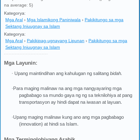
na average: 5)
Kategorya:
Mga Aral
›
Mga Islamikong Paniniwala
›
Pakikitungo sa mga
Sektang Iniuugnay sa Islam
Kategorya:
Mga Aral
›
Pakikipag-ugnayang Lipunan
›
Pakikitungo sa mga
Sektang Iniuugnay sa Islam
Mga Layunin:
· Upang maintindihan ang kahulugan ng salitang
bidah.
·Para maging malinaw na ang mga nangyayaring mga
pagbabago sa mundo gaya ng ng sa teknilohiya at pang
transportasyon ay hindi dapat na iwasan at layuan.
·Upang maging malinaw kung ano ang mga pagbabago
(innovation) at hindi sa Islam.
Mga Terminolohiyang Arabik