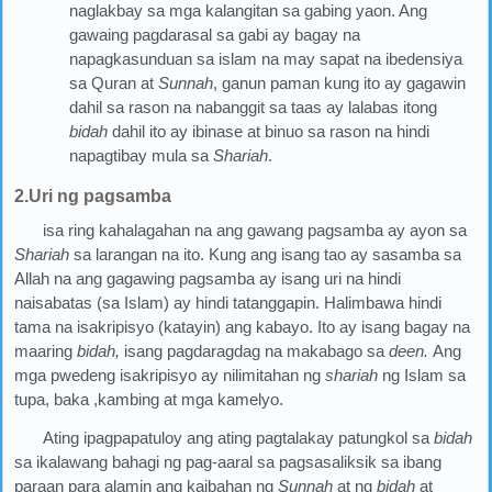
naglakbay sa mga kalangitan sa gabing yaon. Ang
gawaing pagdarasal sa gabi ay bagay na
napagkasunduan sa islam na may sapat na ibedensiya
sa Quran at
Sunnah
, ganun paman kung ito ay gagawin
dahil sa rason na nabanggit sa taas ay lalabas itong
bidah
dahil ito ay ibinase at binuo sa rason na hindi
napagtibay mula sa
Shariah
.
2.Uri ng pagsamba
isa ring kahalagahan na ang gawang pagsamba ay ayon sa
Shariah
sa larangan na ito. Kung ang isang tao ay sasamba sa
Allah na ang gagawing pagsamba ay isang uri na hindi
naisabatas (sa Islam) ay hindi tatanggapin. Halimbawa hindi
tama na isakripisyo (katayin) ang kabayo. Ito ay isang bagay na
maaring
bidah,
isang pagdaragdag na makabago sa
deen.
Ang
mga pwedeng isakripisyo ay nilimitahan ng
shariah
ng Islam sa
tupa, baka ,kambing at mga kamelyo.
Ating ipagpapatuloy ang ating pagtalakay patungkol sa
bidah
sa ikalawang bahagi ng pag-aaral sa pagsasaliksik sa ibang
paraan para alamin ang kaibahan ng
Sunnah
at ng
bidah
at