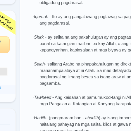
obligadong pagdarasal.
·
Iqamah
- Ito ay ang pangalawang pagtawag sa pagd
ga
ang pagdarasal.
·
Shirk
- ay salita na ang pakahulugan ay ang pagtat
O
banal na katangian maliban pa kay Allah, o an
kapangyarihan, kapinsalaan at mga biyaya ay gali
·
Salah
- salitang Arabe na pinapakahulugan ng dire
mananampalataya at ni Allah. Sa mas detalyado,
pagdarasal ng limang beses sa isang araw at a
pagsamba.
g
·
Tawheed
- Ang kaisahan at pamumukod-tangi ni A
mga Pangalan at Katangian at Kanyang karapat
·
Hadith
- (pangmaramihan -
ahadith
) ay isang impor
naitalang pahayag na mga salita, kilos at gaw
kanyang mga kasamahan.