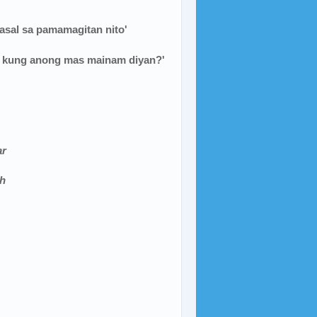
asal sa pamamagitan nito'
ng kung anong mas mainam diyan?'
ar
ah