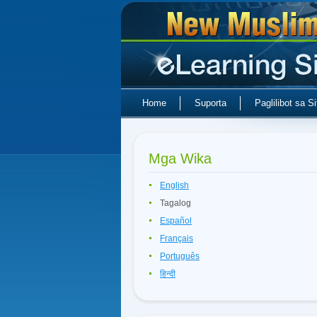
Home
Suporta
Paglilibot sa Si
Mga Wika
English
Tagalog
Español
Français
Português
हिन्दी