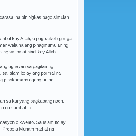
arasal na binibigkas bago simulan
ambal kay Allah, o pag-uukol ng mga
g maniwala na ang pinagmumulan ng
ng sa iba at hindi kay Allah.
ktang ugnayan sa pagitan ng
 sa Islam ito ay ang pormal na
ng pinakamahalagang uri ng
llah sa kanyang pagkapanginoon,
an na sambahin.
masyon o kwento. Sa Islam ito ay
a ni Propeta Muhammad at ng