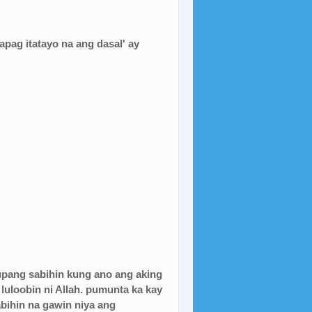
apag itatayo na ang dasal' ay
upang sabihin kung ano ang aking
 luloobin ni Allah. pumunta ka kay
abihin na gawin niya ang