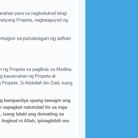
ganahan para sa nagbubukod tangi
anyang Propeta, nagtataguyod ng
i tumugon sa panawagan ng
adhan
n ng Propeta sa paglikas sa Medina.
ng kasamahan ng Propeta at
opeta. Si Abdullah ibn Zaid, isang
ng kampanilya upang tawagin ang
n sapagkat natutulad ito sa mga
 isang lalaki ang dumating sa
lingkod ni Allah, ipinagbibili mo