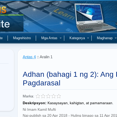
te
Magrehistro
Mga Antas
Kategorya
Maghanap
Antas 4
:: Aralin 1
Adhan (bahagi 1 ng 2): Ang
Pagdarasal
Marka:
Deskripsyon:
Kasaysayan, kahigtan, at pamamaraan.
Ni Imam Kamil Mufti
Nai-publish sa 20 Apr 2018 - Huling binago sa 11 Apr 20