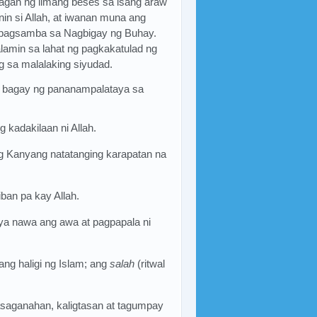
agan ng limang beses sa isang araw
in si Allah, at iwanan muna ang
 pagsamba sa Nagbigay ng Buhay.
amin sa lahat ng pagkakatulad ng
ng sa malalaking siyudad.
 bagay ng pananampalataya sa
kadakilaan ni Allah.
ng Kanyang natatanging karapatan na
iban pa kay Allah.
a nawa ang awa at pagpapala ni
lang haligi ng Islam; ang
salah
(ritwal
kasaganahan, kaligtasan at tagumpay