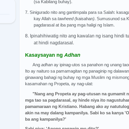
(sa Kabilang buhay).
7. Sinigurado nito ang gantimpala para sa Salah: kasa
kay Allah sa
tawheed (
kaisahan
)
. Sumusunod sa K
pagdarasal at iba pang mga haligi ng Islam.
8. Ipinahihiwatig nito ang kawalan ng isang hind
at hindi nagdarasal.
Kasaysayan ng
Adhan
Ang
adhan
ay ipinag-utos sa panahon ng unang tao
Ito ay naituro sa pamamagitan ng panaginip ng dalawa
ginawang bahagi ng buhay ng mga Muslim ng mismong Pr
kasamahan ng Propeta, ay nag-ulat:
"Nang ang Propeta ay pag-utusan na gumamit 
mga tao sa pagdarasal, ay hinde niya ito nagustuha
pamamaraan ng Kristiano. Habang ako ay natutulog,
akin na may dalang kampanilya. Sabi ko sa kanya 'O 
ba ang kampanilya?'
Sabi niya: 'Anong gagawin mo dito?'