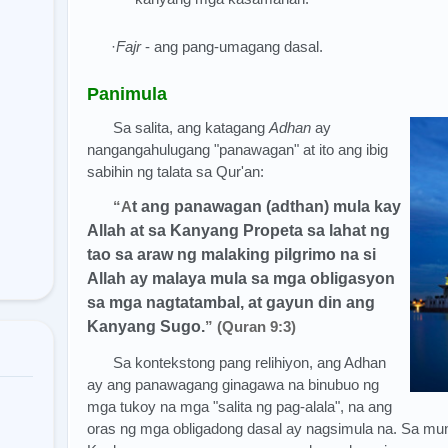
·
Fajr
- ang pang-umagang dasal.
Panimula
Sa salita, ang katagang
Adhan
ay
nangangahulugang "panawagan" at ito ang ibig
sabihin ng talata sa Qur'an:
“A
t ang panawagan (adthan) mula kay
Allah at sa Kanyang Propeta sa lahat ng
tao sa araw ng malaking pilgrimo na si
Allah ay malaya mula sa mga obligasyon
sa mga nagtatambal, at gayun din ang
Kanyang Sugo.
”
(Quran 9:3)
Sa kontekstong pang relihiyon, ang Adhan
ay ang panawagang ginagawa na binubuo ng
mga tukoy na mga "salita ng pag-alala", na ang
oras ng mga obligadong dasal ay nagsimula na. Sa mun