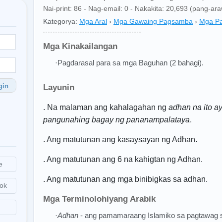
Nai-print: 86 - Nag-email: 0 - Nakakita: 20,693 (pang-ar
Kategorya:
Mga Aral
›
Mga Gawaing Pagsamba
›
Mga Pa
Mga Kinakailangan
·Pagdarasal para sa mga Baguhan (2 bahagi).
gin
Layunin
. Na malaman ang kahalagahan ng
adhan na ito a
pangunahing bagay ng pananampalataya
.
. Ang matutunan ang kasaysayan ng Adhan.
. Ang matutunan ang 6 na kahigtan ng Adhan.
e
. Ang matutunan ang mga binibigkas sa adhan.
ok
Mga Terminolohiyang Arabik
·
Adhan
- ang pamamaraang Islamiko sa pagtawag 