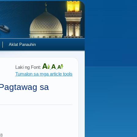
Aklat Panauhin
Laki ng Font:
Tumalon sa mga article tools
 Pagtawag sa
18