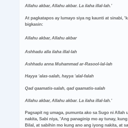
Allahu akbar, Allahu akbar. La ilaha illal-lah.’
At pagkatapos ay lumayo siya ng kaunti at sinabi, 'k
bigkasin:
Allahu
akbar, Allahu akbar
Ashhadu alla ilaha illal-lah
Ashhadu anna Muhammad ar-Rasool-lal-lah
Hayya ‘alas-salah, hayya ‘alal-falah
Qad qaamatis-salah, qad qaamatis-salah
Allahu akbar, Allahu akbar. La ilaha illal-lah.’
Pagsapit ng umaga, pumunta ako sa Sugo ni Allah 
nakita, Sabi niya, 'Ang panaginip mo ay tunay, kung
Bilal, at sabihin mo kung ano ang iyong nakita, at s