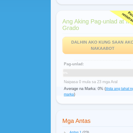
Ang Aking Pag-unlad at M
Grado
DALHIN AKO KUNG SAAN AK
NAKAABOT
Pag-unlad:
0%
Naipasa 0 mula sa 23 mga Aral
Average na Marka: 0% (
ilista ang lahat n
)
marka
Mga Antas
Antas 1
(23)