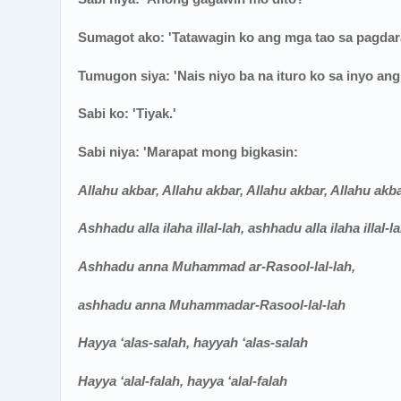
Sumagot ako: 'Tatawagin ko ang mga tao sa pagdar
Tumugon siya: 'Nais niyo ba na ituro ko sa inyo a
Sabi ko: 'Tiyak.'
Sabi niya: 'Marapat mong bigkasin:
Allahu akbar, Allahu akbar, Allahu akbar, Allahu akb
Ashhadu alla ilaha illal-lah, ashhadu alla ilaha illal-l
Ashhadu anna Muhammad ar-Rasool-lal-lah,
ashhadu anna Muhammadar-Rasool-lal-lah
Hayya ‘alas-salah, hayyah ‘alas-salah
Hayya ‘alal-falah, hayya ‘alal-falah