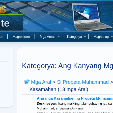
te
Magrehistro
Mga Antas
Kategorya
Maghanap
Kategorya: Ang Kanyang M
Mga Aral
>
Si Propeta Muhammad
Kasamahan
(13 mga Aral)
Ang mga Kasamahan ng Propeta Muhammad:
Deskripsyon:
Isang maikling talambuhay ng isa sa
Muhammad, si Salman Al-Farsi.