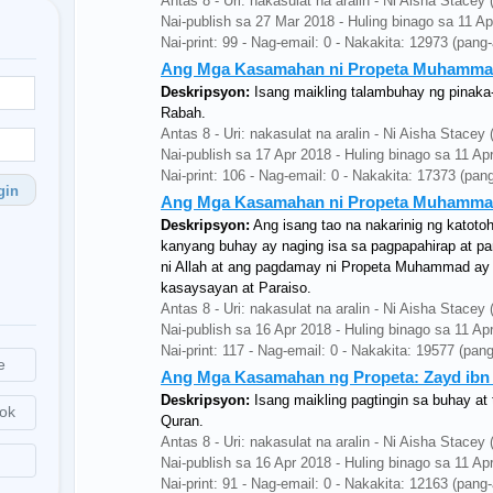
Antas 8 - Uri: nakasulat na aralin - Ni Aisha Stace
Nai-publish sa 27 Mar 2018 - Huling binago sa 11 A
Nai-print: 99 - Nag-email: 0 - Nakakita: 12973 (pang
Ang Mga Kasamahan ni Propeta Muhammad:
Deskripsyon:
Isang maikling talambuhay ng pinaka-
Rabah.
Antas 8 - Uri: nakasulat na aralin - Ni Aisha Stace
Nai-publish sa 17 Apr 2018 - Huling binago sa 11 Ap
Nai-print: 106 - Nag-email: 0 - Nakakita: 17373 (pan
gin
Ang Mga Kasamahan ni Propeta Muhammad
Deskripsyon:
Ang isang tao na nakarinig ng katoto
kanyang buhay ay naging isa sa pagpapahirap at 
ni Allah at ang pagdamay ni Propeta Muhammad ay 
kasaysayan at Paraiso.
Antas 8 - Uri: nakasulat na aralin - Ni Aisha Stace
Nai-publish sa 16 Apr 2018 - Huling binago sa 11 Ap
Nai-print: 117 - Nag-email: 0 - Nakakita: 19577 (pan
e
Ang Mga Kasamahan ng Propeta: Zayd ibn 
Deskripsyon:
Isang maikling pagtingin sa buhay at
ok
Quran.
Antas 8 - Uri: nakasulat na aralin - Ni Aisha Stace
Nai-publish sa 16 Apr 2018 - Huling binago sa 11 Ap
Nai-print: 91 - Nag-email: 0 - Nakakita: 12163 (pang