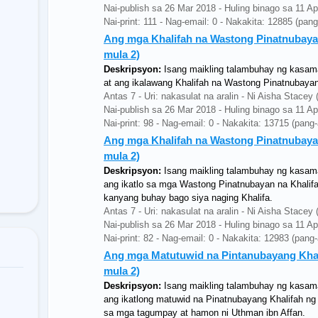
Nai-publish sa 26 Mar 2018 - Huling binago sa 11 A
Nai-print: 111 - Nag-email: 0 - Nakakita: 12885 (pan
Ang mga Khalifah na Wastong Pinatnubayan
mula 2)
Deskripsyon:
Isang maikling talambuhay ng kasa
at ang ikalawang Khalifah na Wastong Pinatnubayan
Antas 7 - Uri: nakasulat na aralin - Ni Aisha Stac
Nai-publish sa 26 Mar 2018 - Huling binago sa 11 A
Nai-print: 98 - Nag-email: 0 - Nakakita: 13715 (pang
Ang mga Khalifah na Wastong Pinatnubayan
mula 2)
Deskripsyon:
Isang maikling talambuhay ng kasam
ang ikatlo sa mga Wastong Pinatnubayan na Khalifa
kanyang buhay bago siya naging Khalifa.
Antas 7 - Uri: nakasulat na aralin - Ni Aisha Stac
Nai-publish sa 26 Mar 2018 - Huling binago sa 11 A
Nai-print: 82 - Nag-email: 0 - Nakakita: 12983 (pang
Ang mga Matutuwid na Pintanubayang Khali
mula 2)
Deskripsyon:
Isang maikling talambuhay ng kasam
ang ikatlong matuwid na Pinatnubayang Khalifah ng Is
sa mga tagumpay at hamon ni Uthman ibn Affan.