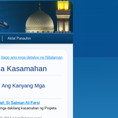
Aklat Panauhin
Itago ang mga detalye ng Nilalaman
ga Kasamahan
>
Ang Kanyang Mga
 Si Salman Al-Farsi
 mga dakilang kasamahan ng Propeta