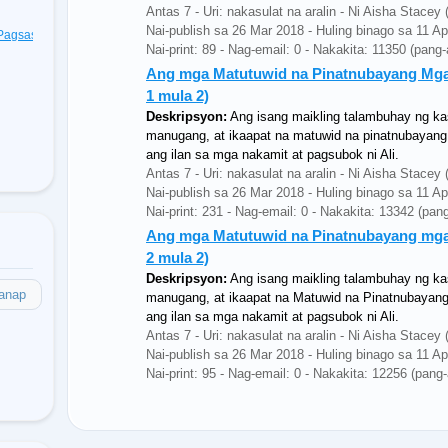
Antas 7 - Uri: nakasulat na aralin - Ni Aisha Stac
Nai-publish sa 26 Mar 2018 - Huling binago sa 11 A
t Pagsasagawa
(48)
Nai-print: 89 - Nag-email: 0 - Nakakita: 11350 (pang
Ang mga Matutuwid na Pinatnubayang Mga Kh
1 mula 2)
Deskripsyon:
Ang isang maikling talambuhay ng k
manugang, at ikaapat na matuwid na pinatnubayang 
ang ilan sa mga nakamit at pagsubok ni Ali.
Antas 7 - Uri: nakasulat na aralin - Ni Aisha Stac
Nai-publish sa 26 Mar 2018 - Huling binago sa 11 A
Nai-print: 231 - Nag-email: 0 - Nakakita: 13342 (pan
Ang mga Matutuwid na Pinatnubayang mga Kh
2 mula 2)
Deskripsyon:
Ang isang maikling talambuhay ng k
anap
manugang, at ikaapat na Matuwid na Pinatnubayang 
ang ilan sa mga nakamit at pagsubok ni Ali.
Antas 7 - Uri: nakasulat na aralin - Ni Aisha Stac
Nai-publish sa 26 Mar 2018 - Huling binago sa 11 A
Nai-print: 95 - Nag-email: 0 - Nakakita: 12256 (pang