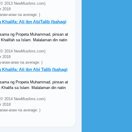
ey (© 2013 NewMuslims.com)
pr 2018
-araw-araw na average: )
alifa: Ali ibn AbiTalib (bahagi
asama ng Propeta Muhammad, pinsan at
Khalifah sa Islam. Malalaman din natin
ey (© 2014 NewMuslims.com)
pr 2018
g-araw-araw na average: )
alifa: Ali ibn Abi Talib (bahagi
asama ng Propeta Muhammad, pinsan at
Khalifa sa Islam. Malalaman din natin
ey (© 2014 NewMuslims.com)
pr 2018
-araw-araw na average: )