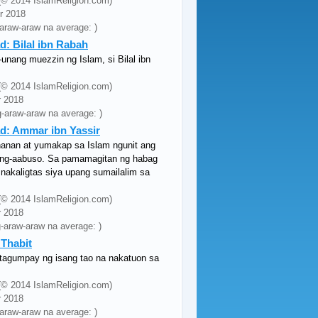
y (© 2014 IslamReligion.com)
pr 2018
-araw-araw na average: )
 Bilal ibn Rabah
unang muezzin ng Islam, si Bilal ibn
y (© 2014 IslamReligion.com)
r 2018
g-araw-araw na average: )
: Ammar ibn Yassir
hanan at yumakap sa Islam ngunit ang
pang-aabuso. Sa pamamagitan ng habag
nakaligtas siya upang sumailalim sa
y (© 2014 IslamReligion.com)
r 2018
g-araw-araw na average: )
Thabit
 tagumpay ng isang tao na nakatuon sa
y (© 2014 IslamReligion.com)
r 2018
-araw-araw na average: )