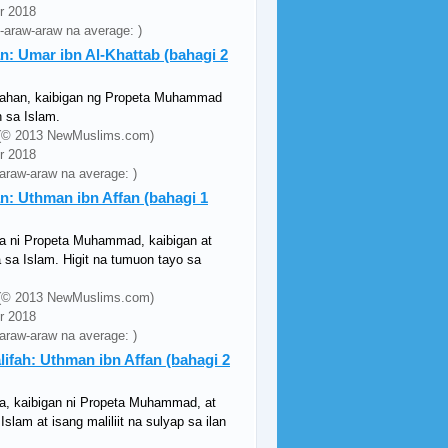
pr 2018
g-araw-araw na average: )
: Umar ibn Al-Khattab (bahagi 2
mahan, kaibigan ng Propeta Muhammad
 sa Islam.
ey (© 2013 NewMuslims.com)
pr 2018
-araw-araw na average: )
: Uthman ibn Affan (bahagi 1
a ni Propeta Muhammad, kaibigan at
 sa Islam. Higit na tumuon tayo sa
ey (© 2013 NewMuslims.com)
pr 2018
-araw-araw na average: )
fah: Uthman ibn Affan (bahagi 2
a, kaibigan ni Propeta Muhammad, at
lam at isang maliliit na sulyap sa ilan