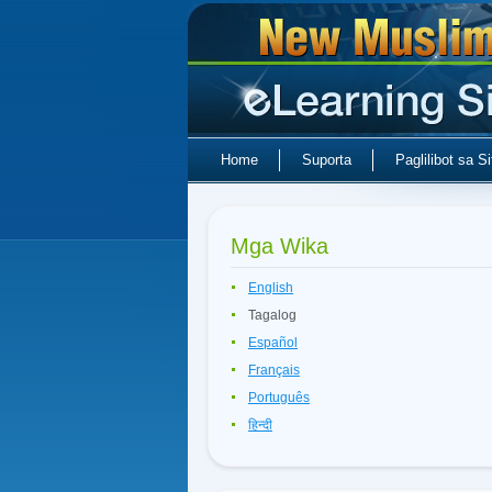
Home
Suporta
Paglilibot sa Si
Mga Wika
English
Tagalog
Español
Français
Português
हिन्दी