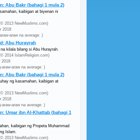
: Abu Bakr (bahagi 1 mula 2)
samahan, kaibigan at biyenan ni
ey (© 2013 NewMuslims.com)
pr 2018
-araw-araw na average: )
d: Abu Hurayrah
a kilala bilang si Abu Hurayrah.
y (© 2014 IslamReligion.com)
r 2018
g-araw-araw na average: )
: Abu Bakr (bahagi 1 mula 2)
uhay ng kasamahan, kaibigan at
ey (© 2013 NewMuslims.com)
pr 2018
g-araw-araw na average: )
: Umar ibn Al-Khattab (bahagi 1
mahan, kaibigan ng Propeta Muhammad
ng Islam.
ey (© 2013 NewMuslims.com)