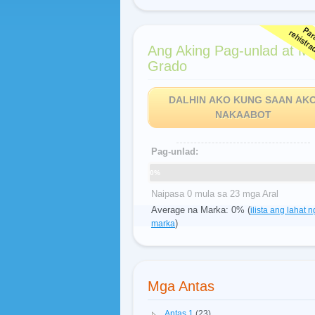
Ang Aking Pag-unlad at M
Grado
DALHIN AKO KUNG SAAN AK
NAKAABOT
Pag-unlad:
0%
Naipasa 0 mula sa 23 mga Aral
Average na Marka: 0% (
ilista ang lahat n
)
marka
Mga Antas
Antas 1
(23)