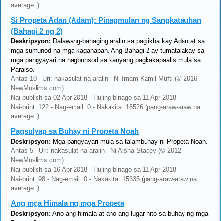
average: )
Si Propeta Adan (Adam): Pinagmulan ng Sangkatauhan
(Bahagi 2 ng 2)
Deskripsyon:
Dalawang-bahaging aralin sa paglikha kay Adan at sa
mga sumunod na mga kaganapan. Ang Bahagi 2 ay tumatalakay sa
mga pangyayari na nagbunsod sa kanyang pagkakapaalis mula sa
Paraiso.
Antas 10 - Uri: nakasulat na aralin - Ni Imam Kamil Mufti (© 2016
NewMuslims.com)
Nai-publish sa 02 Apr 2018 - Huling binago sa 11 Apr 2018
Nai-print: 122 - Nag-email: 0 - Nakakita: 16526 (pang-araw-araw na
average: )
Pagsulyap sa Buhay ni Propeta Noah
Deskripsyon:
Mga pangyayari mula sa talambuhay ni Propeta Noah.
Antas 5 - Uri: nakasulat na aralin - Ni Aisha Stacey (© 2012
NewMuslims.com)
Nai-publish sa 16 Apr 2018 - Huling binago sa 11 Apr 2018
Nai-print: 98 - Nag-email: 0 - Nakakita: 15335 (pang-araw-araw na
average: )
Ang mga Himala ng mga Propeta
Deskripsyon:
Ano ang himala at ano ang lugar nito sa buhay ng mga