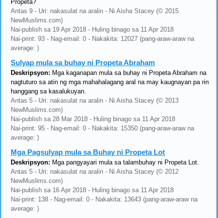
Propeta?
Antas 9 - Uri: nakasulat na aralin - Ni Aisha Stacey (© 2015
NewMuslims.com)
Nai-publish sa 19 Apr 2018 - Huling binago sa 11 Apr 2018
Nai-print: 93 - Nag-email: 0 - Nakakita: 12027 (pang-araw-araw na
average: )
Sulyap mula sa buhay ni Propeta Abraham
Deskripsyon:
Mga kaganapan mula sa buhay ni Propeta Abraham na
nagtuturo sa atin ng mga mahahalagang aral na may kaugnayan pa rin
hanggang sa kasalukuyan.
Antas 5 - Uri: nakasulat na aralin - Ni Aisha Stacey (© 2013
NewMuslims.com)
Nai-publish sa 28 Mar 2018 - Huling binago sa 11 Apr 2018
Nai-print: 95 - Nag-email: 0 - Nakakita: 15350 (pang-araw-araw na
average: )
Mga Pagsulyap mula sa Buhay ni Propeta Lot
Deskripsyon:
Mga pangyayari mula sa talambuhay ni Propeta Lot.
Antas 5 - Uri: nakasulat na aralin - Ni Aisha Stacey (© 2012
NewMuslims.com)
Nai-publish sa 16 Apr 2018 - Huling binago sa 11 Apr 2018
Nai-print: 138 - Nag-email: 0 - Nakakita: 13643 (pang-araw-araw na
average: )