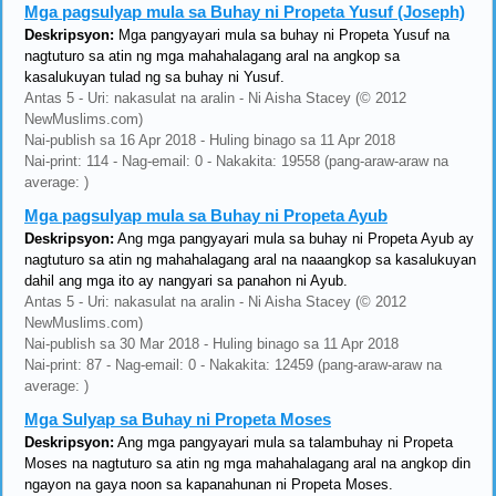
Mga pagsulyap mula sa Buhay ni Propeta Yusuf (Joseph)
Deskripsyon:
Mga pangyayari mula sa buhay ni Propeta Yusuf na
nagtuturo sa atin ng mga mahahalagang aral na angkop sa
kasalukuyan tulad ng sa buhay ni Yusuf.
Antas 5 - Uri: nakasulat na aralin - Ni Aisha Stacey (© 2012
NewMuslims.com)
Nai-publish sa 16 Apr 2018 - Huling binago sa 11 Apr 2018
Nai-print: 114 - Nag-email: 0 - Nakakita: 19558 (pang-araw-araw na
average: )
Mga pagsulyap mula sa Buhay ni Propeta Ayub
Deskripsyon:
Ang mga pangyayari mula sa buhay ni Propeta Ayub ay
nagtuturo sa atin ng mahahalagang aral na naaangkop sa kasalukuyan
dahil ang mga ito ay nangyari sa panahon ni Ayub.
Antas 5 - Uri: nakasulat na aralin - Ni Aisha Stacey (© 2012
NewMuslims.com)
Nai-publish sa 30 Mar 2018 - Huling binago sa 11 Apr 2018
Nai-print: 87 - Nag-email: 0 - Nakakita: 12459 (pang-araw-araw na
average: )
Mga Sulyap sa Buhay ni Propeta Moses
Deskripsyon:
Ang mga pangyayari mula sa talambuhay ni Propeta
Moses na nagtuturo sa atin ng mga mahahalagang aral na angkop din
ngayon na gaya noon sa kapanahunan ni Propeta Moses.