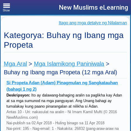
New Muslims eLearning
Show
Itago ang mga detalye ng Nilalaman
Kategorya: Buhay ng Ibang mga
Propeta
Mga Aral
>
Mga Islamikong Paniniwala
>
Buhay ng Ibang mga Propeta
(12 mga Aral)
Si Propeta Adan (Adam) Pinagmulan ng Sangkatauhan
(bahagi 1 ng 2)
Deskripsyon:
Ito ay dalawang-bahaging aralin sa paglikha kay Adan
at sa mga sumunod na mga pangyayari. Ang Unang bahagi ay
tumalakay kung paano pinarangalan at nilikha si Adan.
Antas 10 - Uri: nakasulat na aralin - Ni Imam Kamil Mufti (© 2016
NewMuslims.com)
Nai-publish sa 02 Apr 2018 - Huling binago sa 11 Apr 2018
Nai-print: 195 - Nag-email: 1 - Nakakita: 26832 (pang-araw-araw na