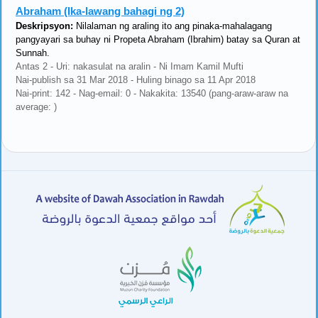
Abraham (Ika-lawang bahagi ng 2)
Deskripsyon:
Nilalaman ng araling ito ang pinaka-mahalagang
pangyayari sa buhay ni Propeta Abraham (Ibrahim) batay sa Quran at
Sunnah.
Antas 2 - Uri: nakasulat na aralin - Ni Imam Kamil Mufti
Nai-publish sa 31 Mar 2018 - Huling binago sa 11 Apr 2018
Nai-print: 142 - Nag-email: 0 - Nakakita: 13540 (pang-araw-araw na
average: )