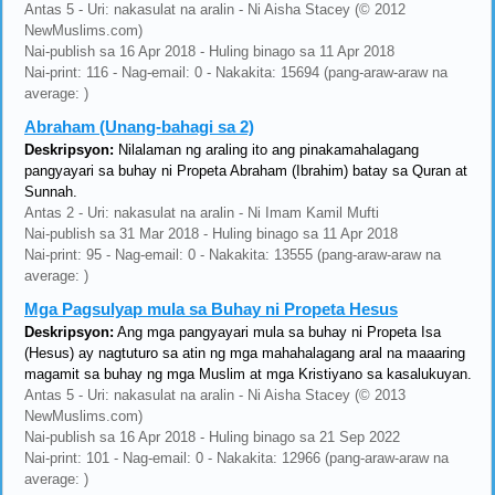
Antas 5 - Uri: nakasulat na aralin - Ni Aisha Stacey (© 2012
NewMuslims.com)
Nai-publish sa 16 Apr 2018 - Huling binago sa 11 Apr 2018
Nai-print: 116 - Nag-email: 0 - Nakakita: 15694 (pang-araw-araw na
average: )
Abraham (Unang-bahagi sa 2)
Deskripsyon:
Nilalaman ng araling ito ang pinakamahalagang
pangyayari sa buhay ni Propeta Abraham (Ibrahim) batay sa Quran at
Sunnah.
Antas 2 - Uri: nakasulat na aralin - Ni Imam Kamil Mufti
Nai-publish sa 31 Mar 2018 - Huling binago sa 11 Apr 2018
Nai-print: 95 - Nag-email: 0 - Nakakita: 13555 (pang-araw-araw na
average: )
Mga Pagsulyap mula sa Buhay ni Propeta Hesus
Deskripsyon:
Ang mga pangyayari mula sa buhay ni Propeta Isa
(Hesus) ay nagtuturo sa atin ng mga mahahalagang aral na maaaring
magamit sa buhay ng mga Muslim at mga Kristiyano sa kasalukuyan.
Antas 5 - Uri: nakasulat na aralin - Ni Aisha Stacey (© 2013
NewMuslims.com)
Nai-publish sa 16 Apr 2018 - Huling binago sa 21 Sep 2022
Nai-print: 101 - Nag-email: 0 - Nakakita: 12966 (pang-araw-araw na
average: )