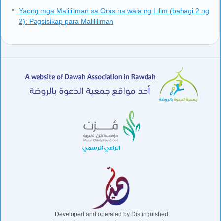
Yaong mga Malililiman sa Oras na wala ng Lilim (bahagi 2 ng
2): Pagsisikap para Malililiman
Developed and operated by Distinguished