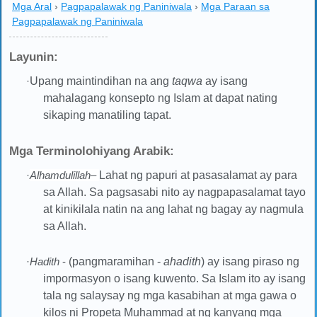
Mga Aral
›
Pagpapalawak ng Paniniwala
›
Mga Paraan sa
Pagpapalawak ng Paniniwala
Layunin:
·
Upang maintindihan na ang
taqwa
ay isang
mahalagang konsepto ng Islam at dapat nating
sikaping manatiling tapat.
Mga Terminolohiyang Arabik:
Alhamdulillah
–
Lahat ng papuri at pasasalamat ay para
·
sa Allah. Sa pagsasabi nito ay nagpapasalamat tayo
at kinikilala natin na ang lahat ng bagay ay nagmula
sa Allah.
·
Hadith
-
(pangmaramihan -
ahadith
) ay isang piraso ng
impormasyon o isang kuwento. Sa Islam ito ay isang
tala ng salaysay ng mga kasabihan at mga gawa o
kilos ni Propeta Muhammad at ng kanyang mga