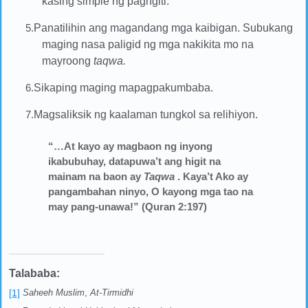
kasing simple ng pagngiti.
5.
Panatilihin ang magandang mga kaibigan. Subukang
maging nasa paligid ng mga nakikita mo na
mayroong
taqwa.
6.
Sikaping maging mapagpakumbaba.
7.
Magsaliksik ng kaalaman tungkol sa relihiyon.
“…At kayo ay magbaon ng inyong
ikabubuhay, datapuwa’t ang higit na
mainam na baon ay
Taqwa
. Kaya’t Ako ay
pangambahan ninyo, O kayong mga tao na
may pang-unawa!” (Quran 2:197)
Talababa:
[1]
Saheeh Muslim
,
At-Tirmidhi