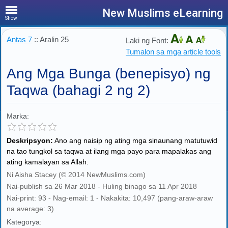
New Muslims eLearning
Show
Antas 7
:: Aralin 25
Laki ng Font:
Tumalon sa mga article tools
Ang Mga Bunga (benepisyo) ng
Taqwa (bahagi 2 ng 2)
Marka:
Deskripsyon:
Ano ang naisip ng ating mga sinaunang matutuwid
na tao tungkol sa taqwa at ilang mga payo para mapalakas ang
ating kamalayan sa Allah.
Ni Aisha Stacey (© 2014 NewMuslims.com)
Nai-publish sa 26 Mar 2018 - Huling binago sa 11 Apr 2018
Nai-print: 93 - Nag-email: 1 - Nakakita: 10,497 (pang-araw-araw
na average: 3)
Kategorya: