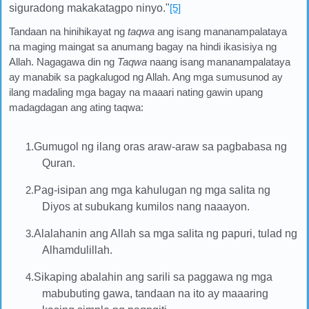
siguradong makakatagpo ninyo."
[5]
Tandaan na hinihikayat ng
taqwa
ang isang mananampalataya
na maging maingat sa anumang bagay na hindi ikasisiya ng
Allah. Nagagawa din ng
Taqwa
naang isang mananampalataya
ay manabik sa pagkalugod ng Allah. Ang mga sumusunod ay
ilang madaling mga bagay na maaari nating gawin upang
madagdagan ang ating taqwa:
1.
Gumugol ng ilang oras araw-araw sa pagbabasa ng
Quran.
2.
Pag-isipan ang mga kahulugan ng mga salita ng
Diyos at subukang kumilos nang naaayon.
3.
Alalahanin ang Allah sa mga salita ng papuri, tulad ng
Alhamdulillah.
4.
Sikaping abalahin ang sarili sa paggawa ng mga
mabubuting gawa, tandaan na ito ay maaaring