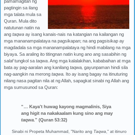
pamamagitan ng
pagtingin sa ilang
mga talata mula sa
Quran. Mula dito
natutunan natin na
ang
taqwa
ay isang kanais-nais na katangian na kailangan ng
mga mananampalataya na pagsikapan; na ang pagsisikap ay
magdadala sa mga mananampalataya ng hindi mabilang na mga
biyaya. Sa araling ito titingnan natin kung ano ang sasabihin ng
salaf
tungkol sa
taqwa
. Ang mga kalalakihan, kababaihan at mga
bata ay pag-aaralan ang kanilang
taqwa,
gayunpaman hindi sila
nag-aangkin na merong
taqwa.
Ito ay isang bagay na itinuturing
nilang nasa pagitan nila at ng Allah, sapagkat sinabi ng Allah ang
mga sumusunod sa Quran:
“… Kaya't huwag kayong magmalinis, Siya
ang higit na nakakaalam kung sino ang may
taqwa.
” (Quran 53:32)
Sinabi ni Propeta Muhammad, "Narito ang
Taqwa
," at itinuro