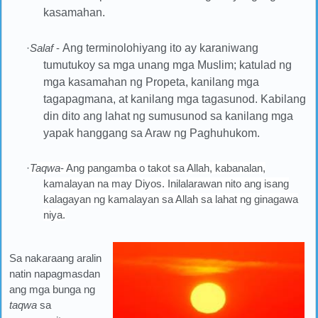
kasamahan.
·
Salaf
-
Ang terminolohiyang ito ay karaniwang
tumutukoy sa mga unang mga Muslim; katulad ng
mga kasamahan ng Propeta, kanilang mga
tagapagmana, at kanilang mga tagasunod. Kabilang
din dito ang lahat ng sumusunod sa kanilang mga
yapak hanggang sa Araw ng Paghuhukom.
·
Taqwa
- Ang pangamba o takot sa Allah, kabanalan,
kamalayan na may Diyos. Inilalarawan nito ang isang
kalagayan ng kamalayan sa Allah sa lahat ng ginagawa
niya.
Sa nakaraang aralin
natin napagmasdan
ang mga bunga ng
taqwa
sa