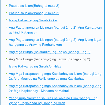
Patubo sa Islam(Bahagi 1 mula 2)
Patubo sa Islam(Bahagi 2 mula 2)
Isang Paliwanag ng Surah Al-Asr
Ang Pagtatanong sa Libingan (bahagi 1 ng 2): Ang Kamatayan
ay hindi Katapusan
Ang Pagtatanong sa Libingan (bahagi 2 ng 2): Ang Iyong lugar
hanggang sa Araw ng Paghuhukom
Ang Mga Bunga (naidudulot) ng Taqwa (bahagi 1 ng 2)
Ang Mga Bunga (benepisyo) ng Taqwa (bahagi 2 ng 2)
Isang Paliwanag ng Surah Al-Ikhlas
Ang Mga Karapatan ng mga Kapitbahay sa Islam (bahagi 1 ng
2): Ang Maayos na Pakikitungo sa mga Kapitbahay
Ang Mga Karapatan ng mga Kapitbahay sa Islam (bahagi 2 ng
2): Mga Kapitbahay - Masama at Mabuti
Yaong mga Naliliman sa Oras na wala ng Lilim (bahagi 1 ng
2): Ang Paglalahad ng Habag ng Allah