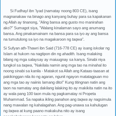
Si Fudhayl ​​ibn 'Iyad (namatay noong 803 CE), isang
magnanakaw na binago ang kanyang buhay para sa kapakanan
ng Allah ay tinanong, "Aling bansa ang gusto mo manirahan
ako?" Sumagot siya, "Walang kinalaman sayo ang anumang
bansa. Ang pinakamainam na bansa para sa iyo ay ang bansa
na tumutulong sa iyo na magakaroon ng
taqwa
".
Si Sufyan ath-Thawri ibn Said (716-778 CE) ay isang iskolar ng
Islam at hukom na nagtipon din ng
ahadith.
Isang malaking
bilang ng mga salaysay ay maiuugnay sa kanya. Sinabi niya
tungkol sa
taqwa
, "Nakilala namin ang mga tao na minahal ito
noong sinabi sa kanila - Matakot sa Allah ang Kataas-taasan at
pakikinggan nila ito ng agaran, ngunit ngayon matatagpuan mo
ang mga tao ay naiinis lamang dito!" Kung titingnan natin ang
taon na namatay ang dakilang lalaking ito ay makikita natin na ito
ay wala pang 100 taon mula ng pagkamatay ni Propeta
Muhammad. Sa napaka ikling panahon ang
taqwa
ay nagsimula
nang mawalan ng kahalagahan. Ang pag-unawa sa kahulugan
ng
taqwa
at kung paano makakuha nito ay isang