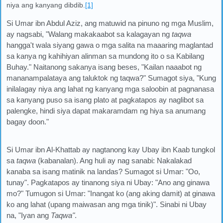
niya ang kanyang dibdib.
[1]
Si Umar ibn Abdul Aziz, ang matuwid na pinuno ng mga Muslim,
ay nagsabi, "Walang makakaabot sa kalagayan ng
taqwa
hangga't wala siyang gawa o mga salita na maaaring maglantad
sa kanya ng kahihiyan alinman sa mundong ito o sa Kabilang
Buhay." Naitanong sakanya isang beses, "Kailan naaabot ng
mananampalataya ang taluktok ng taqwa?" Sumagot siya, "Kung
inilalagay niya ang lahat ng kanyang mga saloobin at pagnanasa
sa kanyang puso sa isang plato at pagkatapos ay naglibot sa
palengke, hindi siya dapat makaramdam ng hiya sa anumang
bagay doon."
Si Umar ibn Al-Khattab ay nagtanong kay Ubay ibn Kaab tungkol
sa
taqwa
(kabanalan). Ang huli ay nag sanabi: Nakalakad
kanaba sa isang matinik na landas? Sumagot si Umar: "Oo,
tunay". Pagkatapos ay tinanong siya ni Ubay: "Ano ang ginawa
mo?" Tumugon si Umar: "Inangat ko (ang aking damit) at ginawa
ko ang lahat (upang maiwasan ang mga tinik)". Sinabi ni Ubay
na, "Iyan ang
Taqwa"
.