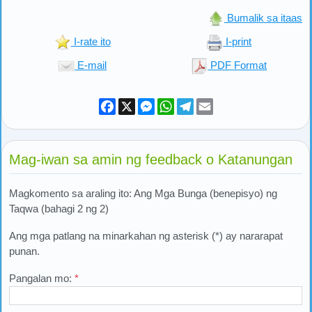
Bumalik sa itaas
I-rate ito
I-print
E-mail
PDF Format
Facebook
X
Messenger
WhatsApp
Telegram
Email
Mag-iwan sa amin ng feedback o Katanungan
Magkomento sa araling ito: Ang Mga Bunga (benepisyo) ng
Taqwa (bahagi 2 ng 2)
Ang mga patlang na minarkahan ng asterisk (*) ay nararapat
punan.
Pangalan mo:
*