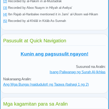
[2]
Recorded by al-Hakim in al-Mustadrak
[3]
Recorded by Aboo Nuaym in Hilyah al-Awliya’
[4]
Ibn Rajab al-Hanbalee mentioned it in Jami’ al-Uloom wal-Hikam
[5]
Recorded by al-Khilâl in Kitâb As-Sunnah
Pasusulit at Quick Navigation
Kunin ang pagsusulit ngayon!
Susunod na Aralin:
Isang Paliwanag ng Surah Al-Ikhlas
Nakaraang Aralin:
Ang Mga Bunga (naidudulot) ng Taqwa (bahagi 1 ng 2)
Mga kagamitan para sa Aralin