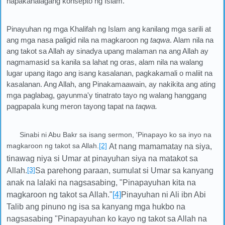
napakahalagang konsepto ng Islam.
Pinayuhan ng mga Khalifah ng Islam ang kanilang mga sarili at
ang mga nasa paligid nila na magkaroon ng
taqwa
. Alam nila na
ang takot sa Allah ay sinadya upang malaman na ang Allah ay
nagmamasid sa kanila sa lahat ng oras, alam nila na walang
lugar upang itago ang isang kasalanan, pagkakamali o maliit na
kasalanan. Ang Allah, ang Pinakamaawain, ay nakikita ang ating
mga paglabag, gayunma'y tinatrato tayo ng walang hanggang
pagpapala kung meron tayong tapat na
taqwa.
Sinabi ni Abu Bakr sa isang sermon, 'Pinapayo ko sa inyo na
magkaroon ng takot sa Allah.
[2]
At nang mamamatay na siya,
tinawag niya si Umar at pinayuhan siya na matakot sa
[3]
Allah.
Sa parehong paraan, sumulat si Umar sa kanyang
anak na lalaki na nagsasabing, "Pinapayuhan kita na
magkaroon ng takot sa Allah."
[4]
Pinayuhan ni Ali ibn Abi
Talib ang pinuno ng isa sa kanyang mga hukbo na
nagsasabing "Pinapayuhan ko kayo ng takot sa Allah na