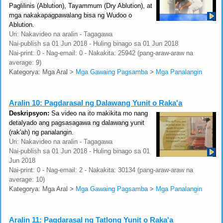
Paglilinis (Ablution), Tayammum (Dry Ablution), at
mga nakakapagpawalang bisa ng Wudoo o
Ablution.
Uri: Nakavideo na aralin - Tagagawa
Nai-publish sa 01 Jun 2018 - Huling binago sa 01 Jun 2018
Nai-print: 0 - Nag-email: 0 - Nakakita: 25942 (pang-araw-araw na
average: 9)
Kategorya: Mga Aral
>
Mga Gawaing Pagsamba
>
Mga Panalangin
Aralin 10:
Pagdarasal ng Dalawang Yunit o Raka'a
Deskripsyon:
Sa video na ito makikita mo nang
detalyado ang pagsasagawa ng dalawang yunit
(rak'ah) ng panalangin.
Uri: Nakavideo na aralin - Tagagawa
Nai-publish sa 01 Jun 2018 - Huling binago sa 01
Jun 2018
Nai-print: 0 - Nag-email: 2 - Nakakita: 30134 (pang-araw-araw na
average: 10)
Kategorya: Mga Aral
>
Mga Gawaing Pagsamba
>
Mga Panalangin
Aralin 11:
Pagdarasal ng Tatlong Yunit o Raka'a