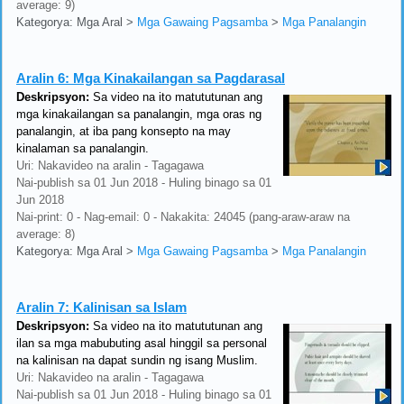
average: 9)
Kategorya: Mga Aral
>
Mga Gawaing Pagsamba
>
Mga Panalangin
Aralin 6:
Mga Kinakailangan sa Pagdarasal
Deskripsyon:
Sa video na ito matututunan ang
mga kinakailangan sa panalangin, mga oras ng
panalangin, at iba pang konsepto na may
kinalaman sa panalangin.
Uri: Nakavideo na aralin - Tagagawa
Nai-publish sa 01 Jun 2018 - Huling binago sa 01
Jun 2018
Nai-print: 0 - Nag-email: 0 - Nakakita: 24045 (pang-araw-araw na
average: 8)
Kategorya: Mga Aral
>
Mga Gawaing Pagsamba
>
Mga Panalangin
Aralin 7:
Kalinisan sa Islam
Deskripsyon:
Sa video na ito matututunan ang
ilan sa mga mabubuting asal hinggil sa personal
na kalinisan na dapat sundin ng isang Muslim.
Uri: Nakavideo na aralin - Tagagawa
Nai-publish sa 01 Jun 2018 - Huling binago sa 01