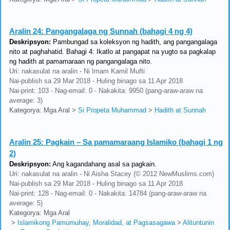
Aralin 24:
Pangangalaga ng Sunnah (bahagi 4 ng 4)
Deskripsyon:
Pambungad sa koleksyon ng hadith, ang pangangalaga
nito at paghahatid. Bahagi 4: Ikatlo at pangapat na yugto sa pagkalap
ng hadith at pamamaraan ng pangangalaga nito.
Uri: nakasulat na aralin - Ni Imam Kamil Mufti
Nai-publish sa 29 Mar 2018 - Huling binago sa 11 Apr 2018
Nai-print: 103 - Nag-email: 0 - Nakakita: 9950 (pang-araw-araw na
average: 3)
Kategorya: Mga Aral
>
Si Propeta Muhammad
>
Hadith at Sunnah
Aralin 25:
Pagkain – Sa pamamaraang Islamiko (bahagi 1 ng
2)
Deskripsyon:
Ang kagandahang asal sa pagkain.
Uri: nakasulat na aralin - Ni Aisha Stacey (© 2012 NewMuslims.com)
Nai-publish sa 29 Mar 2018 - Huling binago sa 11 Apr 2018
Nai-print: 128 - Nag-email: 0 - Nakakita: 14784 (pang-araw-araw na
average: 5)
Kategorya: Mga Aral
>
Islamikong Pamumuhay, Moralidad, at Pagsasagawa
>
Alituntunin