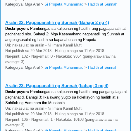
Kategorya: Mga Aral
>
Si Propeta Muhammad
>
Hadith at Sunnah
Aralin 22:
Pagpapanatili ng Sunnah (Bahagi 2 ng 4)
Deskripsyon:
Pambungad sa kalipunan ng hadith, ang pagpapanatili at
paghahatid nito. Bahagi 2: Mga Kasamahang nagpanatili ng Sunnah at
ang pagsusulat ng hadith sa kapanahunan ng Propeta.
Uri: nakasulat na aralin - Ni Imam Kamil Mufti
Nai-publish sa 29 Mar 2018 - Huling binago sa 11 Apr 2018
Nai-print: 102 - Nag-email: 0 - Nakakita: 9364 (pang-araw-araw na
average: 3)
Kategorya: Mga Aral
>
Si Propeta Muhammad
>
Hadith at Sunnah
Aralin 23:
Pagpapanatili ng Sunnah (bahagi 3 ng 4)
Deskripsyon:
Pambungad sa kalipunan ng hadith, ang pangangalaga at
paghahatid. Bahagi 3: Ikalawang yugto sa koleksyon ng hadith at si
Sahifah ng Hammam ibn Munabbih.
Uri: nakasulat na aralin - Ni Imam Kamil Mufti
Nai-publish sa 29 Mar 2018 - Huling binago sa 11 Apr 2018
Nai-print: 106 - Nag-email: 1 - Nakakita: 10108 (pang-araw-araw na
average: 3)
Kategorya: Mga Aral
>
Si Propeta Muhammad
>
Hadith at Sunnah