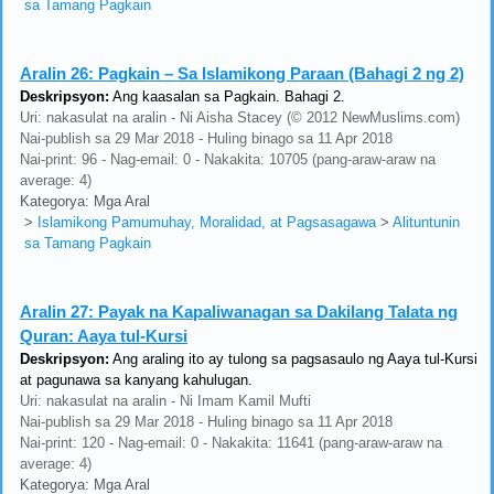
sa Tamang Pagkain
Aralin 26:
Pagkain – Sa Islamikong Paraan (Bahagi 2 ng 2)
Deskripsyon:
Ang kaasalan sa Pagkain. Bahagi 2.
Uri: nakasulat na aralin - Ni Aisha Stacey (© 2012 NewMuslims.com)
Nai-publish sa 29 Mar 2018 - Huling binago sa 11 Apr 2018
Nai-print: 96 - Nag-email: 0 - Nakakita: 10705 (pang-araw-araw na
average: 4)
Kategorya: Mga Aral
>
Islamikong Pamumuhay, Moralidad, at Pagsasagawa
>
Alituntunin
sa Tamang Pagkain
Aralin 27:
Payak na Kapaliwanagan sa Dakilang Talata ng
Quran: Aaya tul-Kursi
Deskripsyon:
Ang araling ito ay tulong sa pagsasaulo ng Aaya tul-Kursi
at pagunawa sa kanyang kahulugan.
Uri: nakasulat na aralin - Ni Imam Kamil Mufti
Nai-publish sa 29 Mar 2018 - Huling binago sa 11 Apr 2018
Nai-print: 120 - Nag-email: 0 - Nakakita: 11641 (pang-araw-araw na
average: 4)
Kategorya: Mga Aral