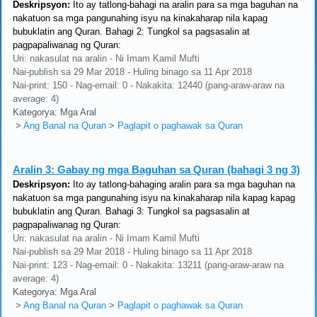
Deskripsyon:
Ito ay tatlong-bahagi na aralin para sa mga baguhan na
nakatuon sa mga pangunahing isyu na kinakaharap nila kapag
bubuklatin ang Quran. Bahagi 2: Tungkol sa pagsasalin at
pagpapaliwanag ng Quran:
Uri: nakasulat na aralin - Ni Imam Kamil Mufti
Nai-publish sa 29 Mar 2018 - Huling binago sa 11 Apr 2018
Nai-print: 150 - Nag-email: 0 - Nakakita: 12440 (pang-araw-araw na
average: 4)
Kategorya: Mga Aral
>
Ang Banal na Quran
>
Paglapit o paghawak sa Quran
Aralin 3:
Gabay ng mga Baguhan sa Quran (bahagi 3 ng 3)
Deskripsyon:
Ito ay tatlong-bahaging aralin para sa mga baguhan na
nakatuon sa mga pangunahing isyu na kinakaharap nila kapag kapag
bubuklatin ang Quran. Bahagi 3: Tungkol sa pagsasalin at
pagpapaliwanag ng Quran:
Uri: nakasulat na aralin - Ni Imam Kamil Mufti
Nai-publish sa 29 Mar 2018 - Huling binago sa 11 Apr 2018
Nai-print: 123 - Nag-email: 0 - Nakakita: 13211 (pang-araw-araw na
average: 4)
Kategorya: Mga Aral
>
Ang Banal na Quran
>
Paglapit o paghawak sa Quran