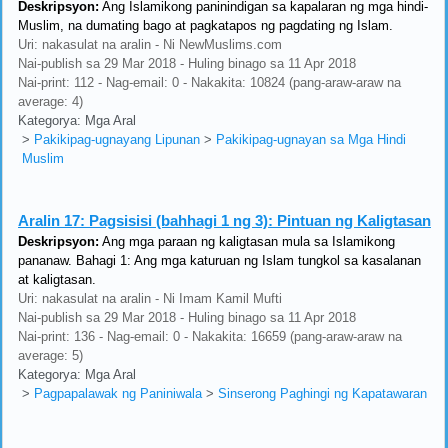
Deskripsyon:
Ang Islamikong paninindigan sa kapalaran ng mga hindi-
Muslim, na dumating bago at pagkatapos ng pagdating ng Islam.
Uri: nakasulat na aralin - Ni NewMuslims.com
Nai-publish sa 29 Mar 2018 - Huling binago sa 11 Apr 2018
Nai-print: 112 - Nag-email: 0 - Nakakita: 10824 (pang-araw-araw na
average: 4)
Kategorya: Mga Aral
>
Pakikipag-ugnayang Lipunan
>
Pakikipag-ugnayan sa Mga Hindi
Muslim
Aralin 17:
Pagsisisi (bahhagi 1 ng 3): Pintuan ng Kaligtasan
Deskripsyon:
Ang mga paraan ng kaligtasan mula sa Islamikong
pananaw. Bahagi 1: Ang mga katuruan ng Islam tungkol sa kasalanan
at kaligtasan.
Uri: nakasulat na aralin - Ni Imam Kamil Mufti
Nai-publish sa 29 Mar 2018 - Huling binago sa 11 Apr 2018
Nai-print: 136 - Nag-email: 0 - Nakakita: 16659 (pang-araw-araw na
average: 5)
Kategorya: Mga Aral
>
Pagpapalawak ng Paniniwala
>
Sinserong Paghingi ng Kapatawaran