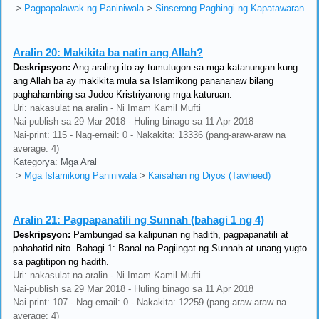
>
Pagpapalawak ng Paniniwala
>
Sinserong Paghingi ng Kapatawaran
Aralin 20:
Makikita ba natin ang Allah?
Deskripsyon:
Ang araling ito ay tumutugon sa mga katanungan kung
ang Allah ba ay makikita mula sa Islamikong panananaw bilang
paghahambing sa Judeo-Kristriyanong mga katuruan.
Uri: nakasulat na aralin - Ni Imam Kamil Mufti
Nai-publish sa 29 Mar 2018 - Huling binago sa 11 Apr 2018
Nai-print: 115 - Nag-email: 0 - Nakakita: 13336 (pang-araw-araw na
average: 4)
Kategorya: Mga Aral
>
Mga Islamikong Paniniwala
>
Kaisahan ng Diyos (Tawheed)
Aralin 21:
Pagpapanatili ng Sunnah (bahagi 1 ng 4)
Deskripsyon:
Pambungad sa kalipunan ng hadith, pagpapanatili at
pahahatid nito. Bahagi 1: Banal na Pagiingat ng Sunnah at unang yugto
sa pagtitipon ng hadith.
Uri: nakasulat na aralin - Ni Imam Kamil Mufti
Nai-publish sa 29 Mar 2018 - Huling binago sa 11 Apr 2018
Nai-print: 107 - Nag-email: 0 - Nakakita: 12259 (pang-araw-araw na
average: 4)