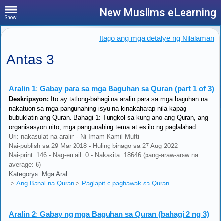
New Muslims eLearning
Show
Itago ang mga detalye ng Nilalaman
Antas 3
Aralin 1:
Gabay para sa mga Baguhan sa Quran (part 1 of 3)
Deskripsyon:
Ito ay tatlong-bahagi na aralin para sa mga baguhan na
nakatuon sa mga pangunahing isyu na kinakaharap nila kapag
bubuklatin ang Quran. Bahagi 1: Tungkol sa kung ano ang Quran, ang
organisasyon nito, mga pangunahing tema at estilo ng paglalahad.
Uri: nakasulat na aralin - Ni Imam Kamil Mufti
Nai-publish sa 29 Mar 2018 - Huling binago sa 27 Aug 2022
Nai-print: 146 - Nag-email: 0 - Nakakita: 18646 (pang-araw-araw na
average: 6)
Kategorya: Mga Aral
>
Ang Banal na Quran
>
Paglapit o paghawak sa Quran
Aralin 2:
Gabay ng mga Baguhan sa Quran (bahagi 2 ng 3)