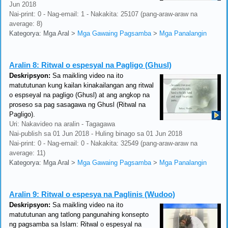
Jun 2018
Nai-print: 0 - Nag-email: 1 - Nakakita: 25107 (pang-araw-araw na
average: 8)
Kategorya: Mga Aral
>
Mga Gawaing Pagsamba
>
Mga Panalangin
Aralin 8:
Ritwal o espesyal na Pagligo (Ghusl)
Deskripsyon:
Sa maikling video na ito
matututunan kung kailan kinakailangan ang ritwal
o espseyal na pagligo (Ghusl) at ang angkop na
proseso sa pag sasagawa ng Ghusl (Ritwal na
Pagligo).
Uri: Nakavideo na aralin - Tagagawa
Nai-publish sa 01 Jun 2018 - Huling binago sa 01 Jun 2018
Nai-print: 0 - Nag-email: 0 - Nakakita: 32549 (pang-araw-araw na
average: 11)
Kategorya: Mga Aral
>
Mga Gawaing Pagsamba
>
Mga Panalangin
Aralin 9:
Ritwal o espesya na Paglinis (Wudoo)
Deskripsyon:
Sa maikling video na ito
matututunan ang tatlong pangunahing konsepto
ng pagsamba sa Islam: Ritwal o espesyal na