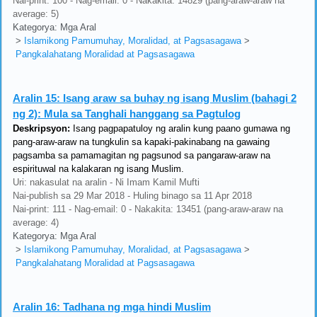
Nai-print: 100 - Nag-email: 0 - Nakakita: 14829 (pang-araw-araw na
average: 5)
Kategorya: Mga Aral
>
Islamikong Pamumuhay, Moralidad, at Pagsasagawa
>
Pangkalahatang Moralidad at Pagsasagawa
Aralin 15:
Isang araw sa buhay ng isang Muslim (bahagi 2
ng 2): Mula sa Tanghali hanggang sa Pagtulog
Deskripsyon:
Isang pagpapatuloy ng aralin kung paano gumawa ng
pang-araw-araw na tungkulin sa kapaki-pakinabang na gawaing
pagsamba sa pamamagitan ng pagsunod sa pangaraw-araw na
espirituwal na kalakaran ng isang Muslim.
Uri: nakasulat na aralin - Ni Imam Kamil Mufti
Nai-publish sa 29 Mar 2018 - Huling binago sa 11 Apr 2018
Nai-print: 111 - Nag-email: 0 - Nakakita: 13451 (pang-araw-araw na
average: 4)
Kategorya: Mga Aral
>
Islamikong Pamumuhay, Moralidad, at Pagsasagawa
>
Pangkalahatang Moralidad at Pagsasagawa
Aralin 16:
Tadhana ng mga hindi Muslim