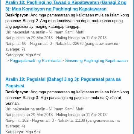
Aralin 18:
Paghingi ng Tawad o Kapatawaran (Bahagi 2 ng
3): Mga Kondisyon ng Paghingi ng Kapatawaran
Deskripsyon:
Ang mga pamamaraan ng kaligtasan mula sa Islamikong
pananaw. Bahagi 2: Ang mga kondisyon na dapat matugunan upang
ang pagsisisi ay maging katangap-tanggap.
Uri: nakasulat na aralin - Ni Imam Kamil Mufti
Nai-publish sa 29 Mar 2018 - Huling binago sa 11 Apr 2018
Nai-print: 96 - Nag-email: 0 - Nakakita: 22678 (pang-araw-araw na
average: 7)
Kategorya: Mga Aral
>
Pagpapalawak ng Paniniwala
>
Sinserong Paghingi ng Kapatawaran
Aralin 19:
Pagsisisi (Bahagi 3 ng 3): Pagdarasal para sa
Pagsisisi
Deskripsyon:
Ang mga pamamaraan ng kaligtasan mula sa Islamikong
pananaw. Bahagi 3: Mga panalangin ng pagsisisi mula sa Qur'an at
Sunnah.
Uri: nakasulat na aralin - Ni Imam Kamil Mufti
Nai-publish sa 29 Mar 2018 - Huling binago sa 11 Apr 2018
Nai-print: 102 - Nag-email: 0 - Nakakita: 11138 (pang-araw-araw na
average: 4)
Kategorya: Mga Aral