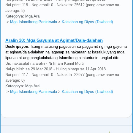
Nai-print: 118 - Nag-email: 0 - Nakakita: 25612 (pang-araw-araw na
average: 8)
Kategorya: Mga Aral
>
Mga Islamikong Paniniwala
>
Kaisahan ng Diyos (Tawheed)
Aralin 30:
Mga Gayuma at Agimat/Dala-dalahan
Deskripsyon:
Isang masusing pagsusuri sa paggamit ng mga gayuma
at agimat/dala-dalahan na laganap sa nakaraan at kasalukuyang mga
lipunan at ang pangkalahatang Islamikong alintuntunin tungkol dito.
Uri: nakasulat na aralin - Ni Imam Kamil Mufti
Nai-publish sa 29 Mar 2018 - Huling binago sa 11 Apr 2018
Nai-print: 117 - Nag-email: 0 - Nakakita: 22977 (pang-araw-araw na
average: 8)
Kategorya: Mga Aral
>
Mga Islamikong Paniniwala
>
Kaisahan ng Diyos (Tawheed)