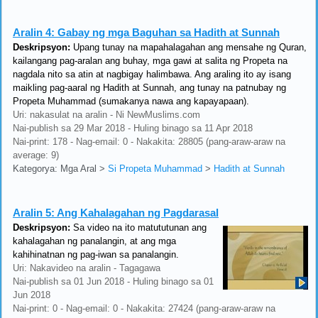
Aralin 4:
Gabay ng mga Baguhan sa Hadith at Sunnah
Deskripsyon:
Upang tunay na mapahalagahan ang mensahe ng Quran,
kailangang pag-aralan ang buhay, mga gawi at salita ng Propeta na
nagdala nito sa atin at nagbigay halimbawa. Ang araling ito ay isang
maikling pag-aaral ng Hadith at Sunnah, ang tunay na patnubay ng
Propeta Muhammad (sumakanya nawa ang kapayapaan).
Uri: nakasulat na aralin - Ni NewMuslims.com
Nai-publish sa 29 Mar 2018 - Huling binago sa 11 Apr 2018
Nai-print: 178 - Nag-email: 0 - Nakakita: 28805 (pang-araw-araw na
average: 9)
Kategorya: Mga Aral
>
Si Propeta Muhammad
>
Hadith at Sunnah
Aralin 5:
Ang Kahalagahan ng Pagdarasal
Deskripsyon:
Sa video na ito matututunan ang
kahalagahan ng panalangin, at ang mga
kahihinatnan ng pag-iwan sa panalangin.
Uri: Nakavideo na aralin - Tagagawa
Nai-publish sa 01 Jun 2018 - Huling binago sa 01
Jun 2018
Nai-print: 0 - Nag-email: 0 - Nakakita: 27424 (pang-araw-araw na