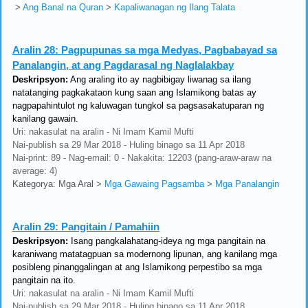
>
Ang Banal na Quran
>
Kapaliwanagan ng Ilang Talata
Aralin 28:
Pagpupunas sa mga Medyas, Pagbabayad sa
Panalangin, at ang Pagdarasal ng Naglalakbay
Deskripsyon:
Ang araling ito ay nagbibigay liwanag sa ilang
natatanging pagkakataon kung saan ang Islamikong batas ay
nagpapahintulot ng kaluwagan tungkol sa pagsasakatuparan ng
kanilang gawain.
Uri: nakasulat na aralin - Ni Imam Kamil Mufti
Nai-publish sa 29 Mar 2018 - Huling binago sa 11 Apr 2018
Nai-print: 89 - Nag-email: 0 - Nakakita: 12203 (pang-araw-araw na
average: 4)
Kategorya: Mga Aral
>
Mga Gawaing Pagsamba
>
Mga Panalangin
Aralin 29:
Pangitain / Pamahiin
Deskripsyon:
Isang pangkalahatang-ideya ng mga pangitain na
karaniwang matatagpuan sa modernong lipunan, ang kanilang mga
posibleng pinanggalingan at ang Islamikong perpestibo sa mga
pangitain na ito.
Uri: nakasulat na aralin - Ni Imam Kamil Mufti
Nai-publish sa 29 Mar 2018 - Huling binago sa 11 Apr 2018