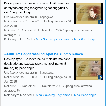
Deskripsyon:
Sa video na ito makikita mo nang
detalyado ang pagsasagawa ng tatlong yunit o
raka'a ng panalangin.
Uri: Nakavideo na aralin - Tagagawa
Nai-publish sa 01 Jun 2018 - Huling binago sa 01
Jun 2018
Nai-print: 0 - Nag-email: 1 - Nakakita: 22244 (pang-araw-araw na
average: 7)
Kategorya: Mga Aral
>
Mga Gawaing Pagsamba
>
Mga Panalangin
Aralin 12:
Pagdarasal ng Apat na Yunit o Raka'a
Deskripsyon:
Sa video na ito makikita mo nang
detalyado ang pagsasagawa ng apat na yunit
(rak'ah) ng panalangin.
Uri: Nakavideo na aralin - Tagagawa
Nai-publish sa 01 Jun 2018 - Huling binago sa 01
Jun 2018
Nai-print: 0 - Nag-email: 0 - Nakakita: 25017 (pang-araw-araw na
average: 8)
Kategorya: Mga Aral
>
Mga Gawaing Pagsamba
>
Mga Panalangin