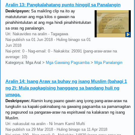
Aralin 13:
Pangkalahatang punto hinggil sa Panalangin
Deskripsyon:
Sa maikling clip na ito ay
matututunan ang mga kilos o gawain na
pinahihintulutan at ang mga hindi pinahihintulutan
sa oras ng panalangin.
Uri: Nakavideo na aralin - Tagagawa
Nai-publish sa 01 Jun 2018 - Huling binago sa 01
Jun 2018
Nai-print: 0 - Nag-email: 0 - Nakakita: 29391 (pang-araw-araw na
average: 10)
Kategorya: Mga Aral
>
Mga Gawaing Pagsamba
>
Mga Panalangin
Aralin 14:
Isang Araw sa buhay ng isang Muslim (bahagi 1
ng 2): Mula pagkagising hanggang sa bandang huli ng
umaga.
Deskripsyon:
Alamin kung paano gawin ang iyong pang-araw-araw na
tungkulin sa kapaki-pakinabang na gawaing pagsamba sa pamamagitan
ng pagsunod sa pangaraw-araw na espirituwal na kalakaran ng isang
Muslim.
Uri: nakasulat na aralin - Ni Imam Kamil Mufti
Nai-publish sa 29 Mar 2018 - Huling binago sa 11 Apr 2018