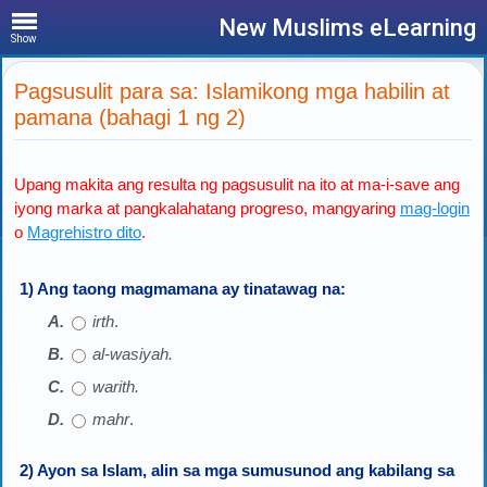
New Muslims eLearning
Show
Pagsusulit para sa: Islamikong mga habilin at
pamana (bahagi 1 ng 2)
Upang makita ang resulta ng pagsusulit na ito at ma-i-save ang
iyong marka at pangkalahatang progreso, mangyaring
mag-login
o
Magrehistro dito
.
1) Ang taong magmamana ay tinatawag na:
irth
.
al-wasiyah.
warith.
mahr
.
2) Ayon sa Islam, alin sa mga sumusunod ang kabilang sa