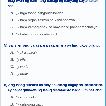
mag-iwan ng natitirang bahagi ng kanyang kayamanan
sa:
mga taong nangangailangan.
mga organisasyon ng kawanggawa.
mga kamag-anak na may ibang pananampalataya.
Lahat ng mga nabanggit.
5) Sa Islam ang batas para sa pamana ay tinutukoy bilang:
al-wasiyah.
irth.
warith
.
mahr
.
6) Ang isang Muslim na may anumang bagay na ipamamana
ay dapat gumawa ng isang testamento bago lumipas ang:
isang gabi.
dalawang gabi.