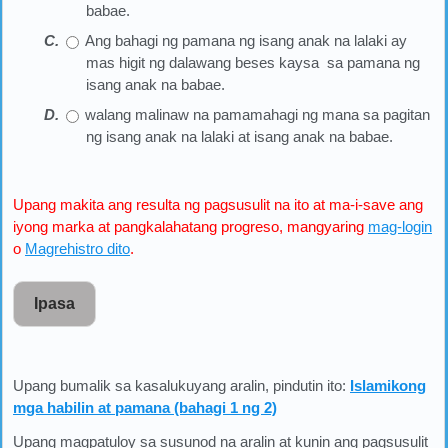
babae.
Ang bahagi ng pamana ng isang anak na lalaki ay
mas higit ng dalawang beses kaysa sa pamana ng
isang anak na babae.
walang malinaw na pamamahagi ng mana sa pagitan
ng isang anak na lalaki at isang anak na babae.
Upang makita ang resulta ng pagsusulit na ito at ma-i-save ang
iyong marka at pangkalahatang progreso, mangyaring
mag-login
o
Magrehistro dito
.
Ipasa
Upang bumalik sa kasalukuyang aralin, pindutin ito:
Islamikong
mga habilin at pamana (bahagi 1 ng 2)
Upang magpatuloy sa susunod na aralin at kunin ang pagsusulit