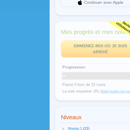
Continuer avec Apple
Mes progrès et mes notes
EMMENEZ-MOI OÙ JE SUIS
ARRIVÉ
Progression:
0%
Passé 0 hors de 23 cours
La note moyenne: 0% (
lister toutes les n
Niveaux
Niveau 1
(23)