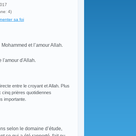
2017
ne: 4)
enter sa foi
te Mohammed et l’amour Allah.
l'amour d'Allah.
ecte entre le croyant et Allah. Plus
x cinq prières quotidiennes
us importante.
ions selon le domaine d’étude,
 ce qui a été rapporté, fait ou