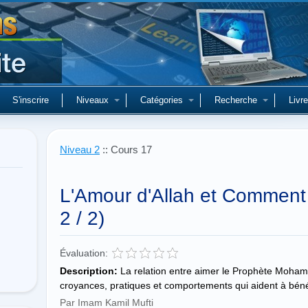
S'inscrire
Niveaux
Catégories
Recherche
Livre
Niveau 2
:: Cours 17
L'Amour d'Allah et Comment l
2 / 2)
Évaluation:
Description:
La relation entre aimer le Prophète Moham
croyances, pratiques et comportements qui aident à bénéf
Par Imam Kamil Mufti