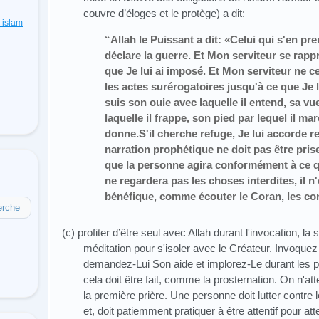
couvre d’éloges et le protège) a dit:
s islamiques
(48)
“Allah le Puissant a dit: «Celui qui s'en pren
déclare la guerre. Et Mon serviteur se rapp
que Je lui ai imposé. Et Mon serviteur ne 
les actes surérogatoires jusqu'à ce que Je 
suis son ouie avec laquelle il entend, sa vue
laquelle il frappe, son pied par lequel il ma
donne.S'il cherche refuge, Je lui accorde r
narration prophétique ne doit pas être prise 
que la personne agira conformément à ce qui
ne regardera pas les choses interdites, il n'
bénéfique, comme écouter le Coran, les con
erche
(c) profiter d’être seul avec Allah durant l'invocation, la s
méditation pour s'isoler avec le Créateur. Invoque
demandez-Lui Son aide et implorez-Le durant les po
cela doit être fait, comme la prosternation. On n'a
la première prière. Une personne doit lutter contre 
et, doit patiemment pratiquer à être attentif pour att