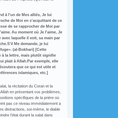
d à l'un de Mes alliés, Je lui
roche de Moi en s'acquittant de ce
cesse de se rapprocher de Moi par
l'aime. Au moment où Je l'aime, Je
 avec laquelle il voit, sa main par
rche.S'il Me demande, je lui
efuge». (al-Bokhari)
[Cette
à la lettre, mais plutôt signifie
 plait à Allah.Par exemple, elle
écoutera que ce qui est utile et
férences islamiques, etc.
]
alat, la récitation du Coran et la
z Allah en présentant vos problèmes,
sitions spécifiques de la prière où
tteint pas ce niveau immédiatement a
les distractions, soi-même, le diable
eindre l’état durant la salat dans