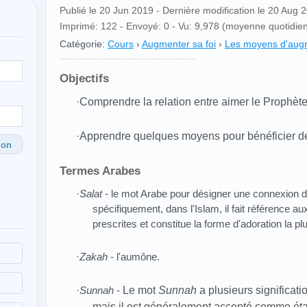
Publié le 20 Jun 2019 - Dernière modification le 20 Aug 
Imprimé: 122 - Envoyé: 0 - Vu: 9,978 (moyenne quotidien
Catégorie:
Cours
›
Augmenter sa foi
›
Les moyens d'augm
Objectifs
·
Comprendre la relation entre aimer le Prophè
·
Apprendre quelques moyens pour bénéficier de 
ion
Termes Arabes
·
Salat
- le mot Arabe pour désigner une connexion dir
spécifiquement, dans l'Islam, il fait référence au
prescrites et constitue la forme d'adoration la pl
·
Zakah
- l'aumône.
·
Sunnah
-
Le mot
Sunnah
a plusieurs significat
mais il est généralement accepté comme étant