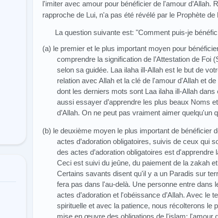
l'imiter avec amour pour bénéficier de l'amour d’Allah.
rapproche de Lui, n'a pas été révélé par le Prophète de 
La question suivante est: "Comment puis-je bénéfici
(a) le premier et le plus important moyen pour bénéficie
comprendre la signification de l’Attestation de Foi
selon sa guidée. Laa ilaha ill-Allah est le but de votr
relation avec Allah et la clé de l'amour d'Allah et d
dont les derniers mots sont Laa ilaha ill-Allah dans c
aussi essayer d’apprendre les plus beaux Noms et l
d’Allah. On ne peut pas vraiment aimer quelqu'un q
(b) le deuxième moyen le plus important de bénéficier de
actes d’adoration obligatoires, suivis de ceux qui s
des actes d’adoration obligatoires est d'apprendre l
Ceci est suivi du jeûne, du paiement de la zakah et 
Certains savants disent qu'il y a un Paradis sur terr
fera pas dans l'au-delà. Une personne entre dans le
actes d’adoration et l'obéissance d’Allah. Avec le 
spirituelle et avec la patience, nous récolterons le 
mise en œuvre des obligations de l'islam: l'amour d