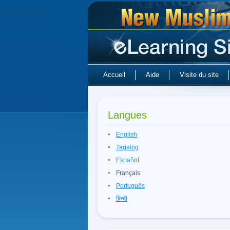
Accueil
Aide
Visite du site
Langues
English
Tagalog
Español
Français
Português
हिन्दी