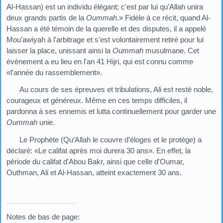
Al-Hassan) est un individu élégant; c'est par lui qu'Allah unira
deux grands partis de la
Oummah
.» Fidèle à ce récit, quand Al-
Hassan a été témoin de la querelle et des disputes, il a appelé
Mou'awiyah à l'arbitrage et s'est volontairement retiré pour lui
laisser la place, unissant ainsi la
Oummah
musulmane. Cet
évènement a eu lieu en l'an 41 Hijri, qui est connu comme
«l'année du rassemblement».
Au cours de ses épreuves et tribulations, Ali est resté noble,
courageux et généreux. Même en ces temps difficiles, il
pardonna à ses ennemis et lutta continuellement pour garder une
Oummah
unie.
Le Prophète (Qu’Allah le couvre d’éloges et le protège) a
déclaré: «Le califat après moi durera 30 ans». En effet, la
période du califat d'Abou Bakr, ainsi que celle d'Oumar,
Outhman, Ali et Al-Hassan, atteint exactement 30 ans.
Notes de bas de page: