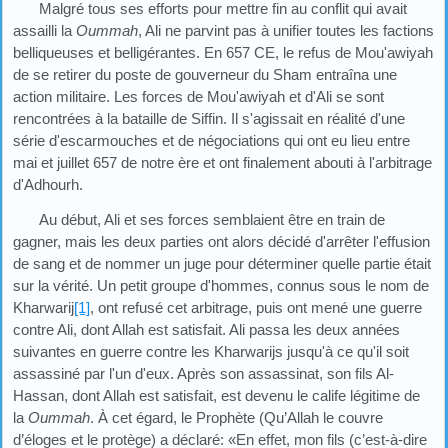
Malgré tous ses efforts pour mettre fin au conflit qui avait
assailli la
Oummah
, Ali ne parvint pas à unifier toutes les factions
belliqueuses et belligérantes. En 657 CE, le refus de Mou'awiyah
de se retirer du poste de gouverneur du Sham entraîna une
action militaire. Les forces de Mou'awiyah et d'Ali se sont
rencontrées à la bataille de Siffin. Il s'agissait en réalité d'une
série d'escarmouches et de négociations qui ont eu lieu entre
mai et juillet 657 de notre ère et ont finalement abouti à l'arbitrage
d'Adhourh.
Au début, Ali et ses forces semblaient être en train de
gagner, mais les deux parties ont alors décidé d'arrêter l'effusion
de sang et de nommer un juge pour déterminer quelle partie était
sur la vérité. Un petit groupe d'hommes, connus sous le nom de
Kharwarij
[1]
, ont refusé cet arbitrage, puis ont mené une guerre
contre Ali, dont Allah est satisfait. Ali passa les deux années
suivantes en guerre contre les Kharwarijs jusqu'à ce qu'il soit
assassiné par l'un d'eux. Après son assassinat, son fils Al-
Hassan, dont Allah est satisfait, est devenu le calife légitime de
la
Oummah
. À cet égard, le Prophète (Qu’Allah le couvre
d’éloges et le protège) a déclaré: «En effet, mon fils (c’est-à-dire