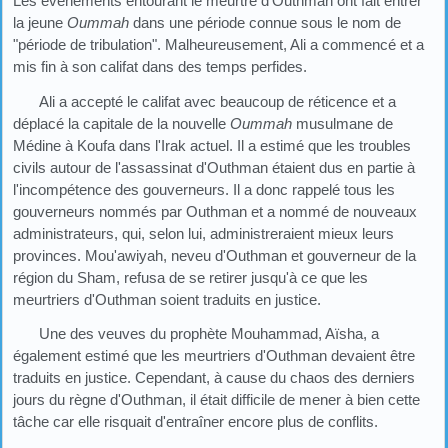
Les évènements entourant le meurtre d'Outhman ont fait entrer
la jeune
Oummah
dans une période connue sous le nom de
"période de tribulation". Malheureusement, Ali a commencé et a
mis fin à son califat dans des temps perfides.
Ali a accepté le califat avec beaucoup de réticence et a
déplacé la capitale de la nouvelle
Oummah
musulmane de
Médine à Koufa dans l'Irak actuel. Il a estimé que les troubles
civils autour de l'assassinat d'Outhman étaient dus en partie à
l'incompétence des gouverneurs. Il a donc rappelé tous les
gouverneurs nommés par Outhman et a nommé de nouveaux
administrateurs, qui, selon lui, administreraient mieux leurs
provinces. Mou'awiyah, neveu d'Outhman et gouverneur de la
région du Sham, refusa de se retirer jusqu'à ce que les
meurtriers d'Outhman soient traduits en justice.
Une des veuves du prophète Mouhammad, Aïsha, a
également estimé que les meurtriers d'Outhman devaient être
traduits en justice. Cependant, à cause du chaos des derniers
jours du règne d'Outhman, il était difficile de mener à bien cette
tâche car elle risquait d'entraîner encore plus de conflits.