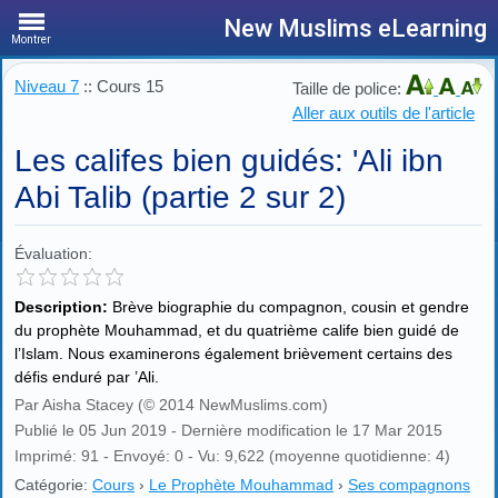
New Muslims eLearning
Montrer
Niveau 7
:: Cours 15
Taille de police:
Aller aux outils de l'article
Les califes bien guidés: 'Ali ibn
Abi Talib (partie 2 sur 2)
Évaluation:
Description:
Brève biographie du compagnon, cousin et gendre
du prophète Mouhammad, et du quatrième calife bien guidé de
l’Islam. Nous examinerons également brièvement certains des
défis enduré par ’Ali.
Par Aisha Stacey (© 2014 NewMuslims.com)
Publié le 05 Jun 2019 - Dernière modification le 17 Mar 2015
Imprimé: 91 - Envoyé: 0 - Vu: 9,622 (moyenne quotidienne: 4)
Catégorie:
Cours
›
Le Prophète Mouhammad
›
Ses compagnons