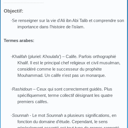
Objectif:
·Se renseigner sur la vie d'Ali ibn Abi Talib et comprendre son
importance dans l'histoire de l'islam.
Termes arabes:
·
Khalifah
(pluriel:
Khoulafa’
) – Calife. Parfois orthographié
Khalif. Il est le principal chef religieux et civil musulman,
considéré comme le successeur du prophète
Mouhammad. Un calife n'est pas un monarque.
·
Rashidoun
– Ceux qui sont correctement guidés. Plus
spécifiquement, terme collectif désignant les quatre
premiers califes.
·
Sounnah
- Le mot
Sounnah
a plusieurs significations, en
fonction du domaine d’étude. Cependant, le sens
généralement accepté est tout type de propos rapporté,