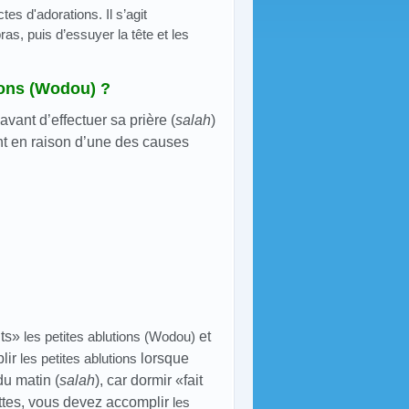
ctes d'adorations. Il s’agit
ras, puis d’essuyer la tête et les
ions (Wodou) ?
s
avant d’effectuer sa prière (
salah
)
ent en raison d’une des causes
nts»
les petites ablutions (Wodou)
et
lir
les petites ablutions
lorsque
du matin (
salah
), car dormir «fait
ettes, vous devez accomplir
les