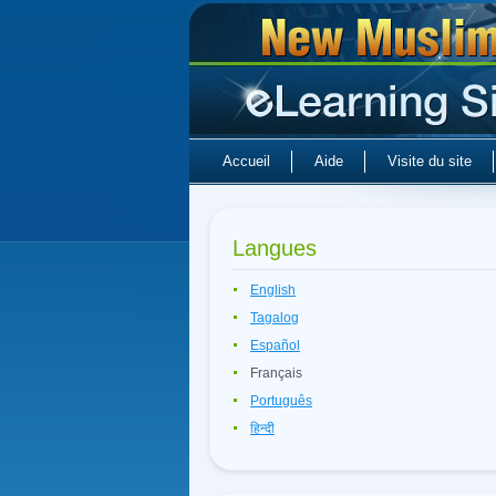
Accueil
Aide
Visite du site
Langues
English
Tagalog
Español
Français
Português
हिन्दी