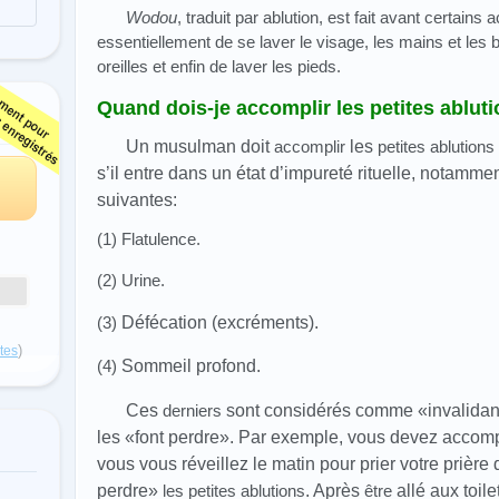
Wodou
, traduit par ablution, est fait avant certains a
essentiellement de se laver le visage, les mains et les b
oreilles et enfin de laver les pieds.
Quand dois-je accomplir les petites ablut
Un musulman doit
accomplir
les
petites ablution
s’il entre dans un état d’impureté rituelle, notamm
suivantes
:
(1) Flatulence.
(2) Urine.
(3)
Défécation (excréments)
.
)
otes
(4)
Sommeil profond.
Ces
derniers
sont considérés comme «invalida
les «
font perdre
»
. Par exemple, vous devez accomp
vous vous réveillez le matin pour prier votre prière 
perdre»
les petites ablutions
. Après
être
allé aux toil