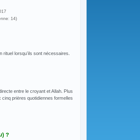
2017
enne: 14)
n rituel lorsqu'ils sont nécessaires.
recte entre le croyant et Allah. Plus
ux cinq prières quotidiennes formelles
u
) ?