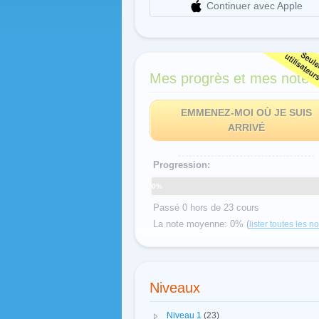
Continuer avec Apple
Mes progrès et mes notes
EMMENEZ-MOI OÙ JE SUIS
ARRIVÉ
Progression:
0%
Passé 0 hors de 23 cours
La note moyenne: 0% (
lister toutes les n
Niveaux
Niveau 1
(23)