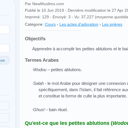
Par NewMuslims.com
Publié le 10 Jun 2019 - Dernière modification le 27 Apr 
Imprimé: 129 - Envoyé: 3 - Vu: 37,227 (moyenne quotidi
Catégorie:
Cours
›
Les actes d'adoration
›
Les prières
Objectifs
Apprendre à accomplir les petites ablutions et le bai
Termes Arabes
ion
·
Wodou
– petites ablutions.
·
Salah
- le mot Arabe pour désigner une connexion di
spécifiquement, dans l'Islam, il fait référence a
et constitue la forme de culte la plus importante.
·
Ghusl
– bain rituel.
Qu'est-ce que les petites ablutions (
Wodo