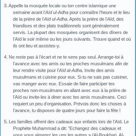
3. Appelle ta mosquée locale ou ton centre islamique une
semaine avant l'
Aïd ul-Adha
pour connaître l'heure et le lieu
de la prière de l'
Aïd ul-Adha
. Après la prière de l'
Aïd
, des
friandises et des plats traditionnels sont généralement
servis. La plupart des mosquées organisent des dîners de
l'Aïd le soir même ou les jours suivants. Trouve quand et où
ils ont lieu et assistes-y.
4. Ne reste pas à l'écart et ne te sens pas seul. Arrange-toi à
l'avance avec tes amis ou tes proches musulmans afin de
leur rendre visite pour l'
Aïd al-Adha
. Invite des amis
musulmans et cuisine pour eux. Si tu ne sais pas cuisiner,
vas manger avec eux. Essaie de faire participer tes
proches non-musulmans en allant avec eux à la prière de
l'Aïd ou invite-les à diner avec tes amis musulmans. Ceci
requiert un peu d'organisation. Prévois donc les choses à
l'avance, tu disposes de quatre jours pour faire la fête !
5. Les familles offrent des cadeaux aux enfants lors de l'Aïd. Le
Prophète Muhammad a dit: "Echangez des cadeaux et
vous vous aimerez les uns les autres.» (Al-Boukhari, Al-