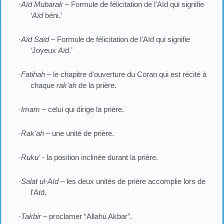
·
Aïd Mubarak –
Formule de félicitation de l'Aïd qui signifie
‘
Aïd
béni.’
·
Aïd Saïd –
Formule de félicitation de l'Aïd qui signifie
‘Joyeux
Aïd
.’
·
Fatihah
– le chapitre d'ouverture du Coran qui est récité à
chaque
rak'ah
de la prière.
·
Imam
– celui qui dirige la prière.
·
Rak'ah
– une unité de prière.
·
Ruku’
- la position inclinée durant la prière.
·
Salat ul-Aïd
– les deux unités de prière accomplie lors de
l'Aïd.
·
Takbir
– proclamer “Allahu Akbar”.