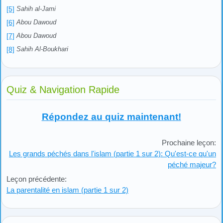
[5]
Sahih al-Jami
[6]
Abou Dawoud
[7]
Abou Dawoud
[8]
Sahih Al-Boukhari
Quiz & Navigation Rapide
Répondez au quiz maintenant!
Prochaine leçon:
Les grands péchés dans l'islam (partie 1 sur 2): Qu'est-ce qu'un
péché majeur?
Leçon précédente:
La parentalité en islam (partie 1 sur 2)