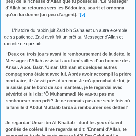
peu) de la richesse d'Allah que tu possèdes. 'Le Messager
d'Allah se retourna vers les Bédouins, sourit et ordonna
qu'on lui donne (un peu d'argent).”
[5]
L’histoire du rabbin juif Zaid bin Sa’na est un autre exemple
de sa patience. Zaid avait fait un prêt au Messager d'Allah et
raconte ce qui suit:
“Deux ou trois jours avant le remboursement de la dette, le
Messager d'Allah assistait aux funérailles d'un homme des
Ansar. Abou Bakr, 'Umar, Uthman et quelques autres
compagnons étaient avec lui. Après avoir accompli la prière
mortuaire, il s'assit près d’un mur. Je m'approchai de lui, je
le saisis par le bord de son manteau, je le regardai avec
sévérité et lui dis: 'Ô Muhammad! Ne vas-tu pas me
rembourser mon prêt? Je ne connais pas une seule fois où
la famille d’Abdul Muttalib tarda à rembourser ses dettes!’
Je regardai 'Umar ibn Al-Khattab - dont les yeux étaient
gonflés de colère! Il me regarda et dit: 'Ennemi d’Allah, te
comportes-tu de la sorte envers lui?! Par Celui qui l'a