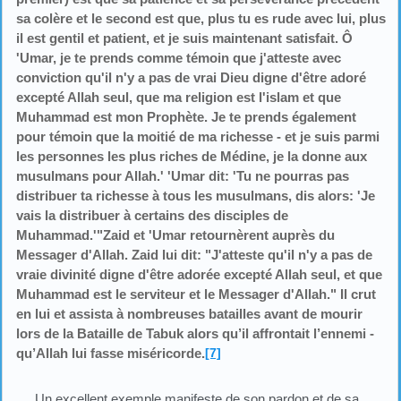
sa colère et le second est que, plus tu es rude avec lui, plus
il est gentil et patient, et je suis maintenant satisfait. Ô
'Umar, je te prends comme témoin que j'atteste avec
conviction qu'il n'y a pas de vrai Dieu digne d'être adoré
excepté Allah seul, que ma religion est l'islam et que
Muhammad est mon Prophète. Je te prends également
pour témoin que la moitié de ma richesse - et je suis parmi
les personnes les plus riches de Médine, je la donne aux
musulmans pour Allah.' 'Umar dit: 'Tu ne pourras pas
distribuer ta richesse à tous les musulmans, dis alors: 'Je
vais la distribuer à certains des disciples de
Muhammad.'"Zaid et 'Umar retournèrent auprès du
Messager d'Allah. Zaid lui dit: "J'atteste qu'il n'y a pas de
vraie divinité digne d'être adorée excepté Allah seul, et que
Muhammad est le serviteur et le Messager d'Allah." Il crut
en lui et assista à nombreuses batailles avant de mourir
lors de la Bataille de Tabuk alors qu’il affrontait l’ennemi -
qu’Allah lui fasse miséricorde.
[7]
Un excellent exemple manifeste de son pardon et de sa