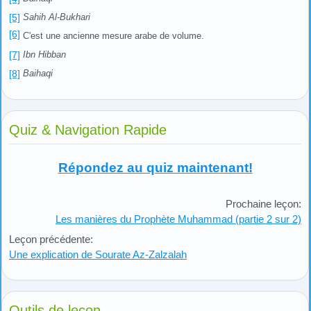
[5]
Sahih Al-Bukhari
[6]
C'est une ancienne mesure arabe de volume.
[7]
Ibn Hibban
[8]
Baihaqi
Quiz & Navigation Rapide
Répondez au quiz maintenant!
Prochaine leçon:
Les manières du Prophète Muhammad (partie 2 sur 2)
Leçon précédente:
Une explication de Sourate Az-Zalzalah
Outils de leçon