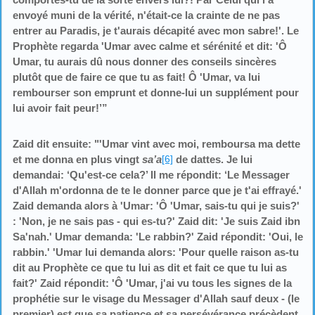
envoyé muni de la vérité, n'était-ce la crainte de ne pas
entrer au Paradis, je t'aurais décapité avec mon sabre!'. Le
Prophète regarda 'Umar avec calme et sérénité et dit: 'Ô
Umar, tu aurais dû nous donner des conseils sincères
plutôt que de faire ce que tu as fait! Ô 'Umar, va lui
rembourser son emprunt et donne-lui un supplément pour
lui avoir fait peur!’”
Zaid dit ensuite: "'Umar vint avec moi, remboursa ma dette
et me donna en plus vingt
sa’a
[6]
de dattes. Je lui
demandai: ‘Qu'est-ce cela?’ Il me répondit: ‘Le Messager
d'Allah m'ordonna de te le donner parce que je t'ai effrayé.'
Zaid demanda alors à 'Umar: 'Ô 'Umar, sais-tu qui je suis?'
: 'Non, je ne sais pas - qui es-tu?' Zaid dit: 'Je suis Zaid ibn
Sa'nah.' Umar demanda: 'Le rabbin?' Zaid répondit: 'Oui, le
rabbin.' 'Umar lui demanda alors: 'Pour quelle raison as-tu
dit au Prophète ce que tu lui as dit et fait ce que tu lui as
fait?' Zaid répondit: 'Ô 'Umar, j'ai vu tous les signes de la
prophétie sur le visage du Messager d'Allah sauf deux - (le
premier) est que sa patience et sa persévérance précèdent