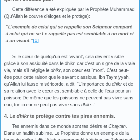
Cette différence a été expliquée par le Prophète Muhammad
(Qu’Allah le couvre d’éloges et le protège):
“L'exemple de celui qui se rappelle son Seigneur comparé
à celui qui ne se Le rappelle pas est semblable à un mort et
à un vivant.”
[1]
Si le cœur de quelqu'un est 'vivant', cela devient visible
grâce à son assiduité dans le dhikr, car c’est un signe de la vraie
vie, mais s'il néglige le
dhikr
, son cœur est "mort". C’est peut-
être pour cette raison que le savant classique, Ibn Taymiyyah,
qu'Allah lui fasse miséricorde, a dit: "L’importance du
dhikr
et de
sa relation avec le cœur est semblable à celle de l’eau pour un
poisson; De même que les poissons ne peuvent pas vivre sans
eau, ton cœur ne peut pas vivre sans
dhikr
..”
4. Le
dhikr
te protège contre tes pires ennemis.
Tes ennemis dans ce monde sont tes désirs et
Chaytan
.
Dans un hadith sublime, Le Prophète donne un exemple de la
force du dhikr; il dit: "Allah a commandé à Yahya ibn Zakariyyah