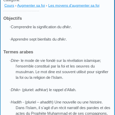
Catégorie:
Cours
›
Augmenter sa foi
›
Les moyens d'augmenter sa foi
Objectifs
·Comprendre la signification du
dhikr
.
·Apprendre sept bienfaits du
dhikr
.
Termes arabes
·
Dine
- le mode de vie fondé sur la révélation islamique;
l'ensemble constitué par la foi et les oeuvres du
musulman. Le mot dine est souvent utilisé pour signifier
la foi ou la religion de l'Islam.
·
Dhikr
- (pluriel:
adhkar
) le rappel d'Allah.
·
Hadith
- (pluriel –
ahadith
) Une nouvelle ou une histoire.
Dans l'Islam, il s'agit d'un récit narratif des paroles et des
actes du Prophète Muhammad et de ses compagnons.