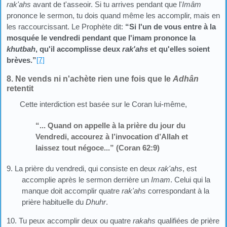
rak'ahs
avant de t'asseoir. Si tu arrives pendant que l'
Imâm
prononce le sermon, tu dois quand même les accomplir, mais en
les raccourcissant. Le Prophète dit:
“Si l'un de vous entre à la
mosquée le vendredi pendant que l'imam prononce la
khutbah
, qu'il accomplisse deux
rak'ahs
et qu'elles soient
brèves.”
[7]
8. Ne vends ni n'achète rien une fois que le
Adhân
retentit
Cette interdiction est basée sur le Coran lui-même,
“... Quand on appelle à la prière du jour du
Vendredi, accourez à l’invocation d’Allah et
laissez tout négoce...” (Coran 62:9)
9. La prière du vendredi, qui consiste en deux
rak'ahs
, est
accomplie après le sermon derrière un
Imam
. Celui qui la
manque doit accomplir quatre
rak'ahs
correspondant à la
prière habituelle du
Dhuhr
.
10. Tu peux accomplir deux ou quatre
rakahs
qualifiées de prière