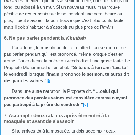
l'
Imâm
est meilleur que de s'asseoir derrière, dans les rangs du
fond, ou adossé à un mur. Si un nouveau musulman trouve
pénible de rester assis sur le sol pendant une demi-heure ou
plus, il peut s'asseoir là où il trouve que c'est plus confortable,
mais il doit s'habituer à s'asseoir au plus près de l'
Imâm
.
6. Ne pas parler pendant la
Khutbah
Par ailleurs, le musulman doit être attentif au sermon et ne
pas parler pendant qu'il est prononcé, même lorsque c'est en
arabe. Parler durant la prière du vendredi est une grave faute. Le
Prophète Muhammad dit en effet:
“Si tu dis à ton ami 'tais-toi'
le vendredi lorsque l'Imam prononce le sermon, tu auras dit
des paroles vaines.”
[5]
Dans une autre narration, le Prophète dit,
“…celui qui
prononce des paroles vaines est considéré comme n'ayant
pas participé à la prière du vendredi!”
[6]
7. Accomplir deux rak'ahs après être entré à la
mosquée et avant de s'asseoir
Si tu arrives tôt à la mosquée, tu dois accomplir deux