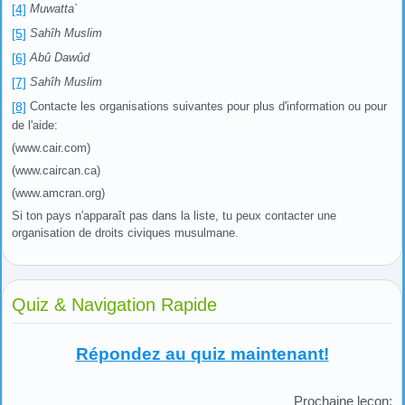
[4]
Muwatta`
[5]
Sahîh Muslim
[6]
Abû Dawûd
[7]
Sahîh Muslim
[8]
Contacte les organisations suivantes pour plus d'information ou pour
de l'aide:
(www.cair.com)
(www.caircan.ca)
(www.amcran.org)
Si ton pays n'apparaît pas dans la liste, tu peux contacter une
organisation de droits civiques musulmane.
Quiz & Navigation Rapide
Répondez au quiz maintenant!
Prochaine leçon: