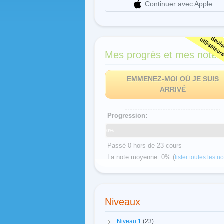
Continuer avec Apple
Mes progrès et mes notes
EMMENEZ-MOI OÙ JE SUIS
ARRIVÉ
Progression:
0%
Passé 0 hors de 23 cours
La note moyenne: 0% (
lister toutes les n
Niveaux
Niveau 1
(23)