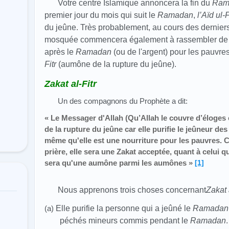
Votre centre Islamique annoncera la fin du
Ram
premier jour du mois qui suit le
Ramadan
,
l’Aïd ul-F
du jeûne. Très probablement, au cours des dernier
mosquée commencera également à rassembler de la 
après le
Ramadan
(ou de l'argent) pour les pauv
Fitr
(aumône de la rupture du jeûne).
Zakat al-Fitr
Un des compagnons du Prophète a dit:
« Le Messager d'Allah (Qu’Allah le couvre d’éloges
de la rupture du jeûne car elle purifie le jeûneur des
même qu'elle est une nourriture pour les pauvres. Ce
prière, elle sera une Zakat acceptée, quant à celui qu
sera qu'une aumône parmi les aumônes »
[1]
Nous apprenons trois choses concernant
Zakat 
(a)
Elle purifie la personne qui a jeûné le
Ramadan
péchés mineurs commis pendant le
Ramadan
.