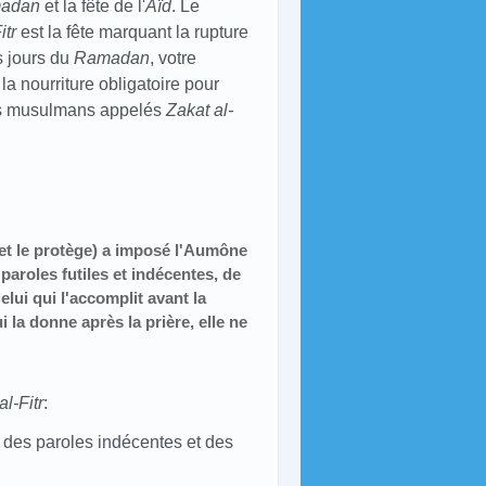
adan
et la fête de l'
Aïd
. Le
itr
est la fête marquant la rupture
s jours du
Ramadan
, votre
nourriture obligatoire pour
res musulmans appelés
Zakat al-
 et le protège) a imposé l'Aumône
 paroles futiles et indécentes, de
lui qui l'accomplit avant la
i la donne après la prière, elle ne
al-Fitr
:
des paroles indécentes et des