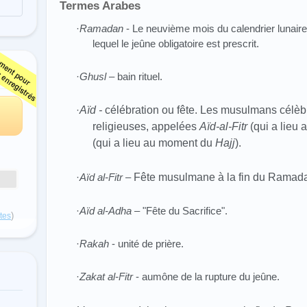
Termes Arabes
·
Ramadan
- Le neuvième mois du calendrier lunaire
lequel le jeûne obligatoire est prescrit.
·
Ghusl
– bain rituel.
·
Aïd
-
célébration ou fête. Les musulmans célèb
religieuses, appelées
Aïd-al-Fitr
(qui a lieu 
(qui a lieu au moment du
Hajj
).
·
Aïd al-Fitr
–
Fête musulmane à la fin du Ramad
·
Aïd al-Adha
– "Fête du Sacrifice".
)
otes
·
Rakah
- unité de prière.
·
Zakat al-Fitr
- aumône de la rupture du jeûne.