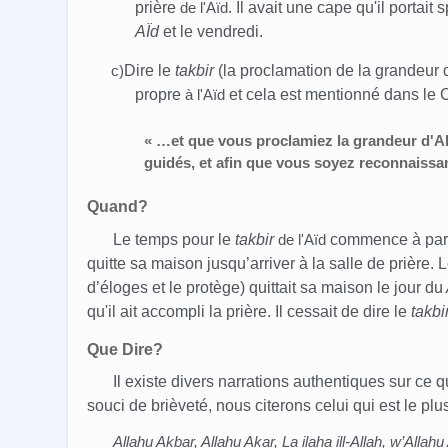
prière
de l'Aïd
. Il avait une cape qu'il portai
AÏd
et le vendredi.
c)
Dire le
takbir
(la proclamation de la grandeur d
propre
à l'Aïd
et cela est mentionné dans le 
« …et que vous proclamiez la grandeur d'Al
guidés, et afin que vous soyez reconnaissan
Quand?
Le temps pour le
takbir
de l'Aïd
commence à part
quitte sa maison jusqu’arriver à la salle de prière.
d’éloges et le protège) quittait sa maison le jour du
qu'il ait accompli la prière. Il cessait de dire le
takbi
Que Dire?
Il existe divers narrations authentiques sur ce qu
souci de brièveté, nous citerons celui qui est le plu
Allahu Akbar, Allahu Akar, La ilaha ill-Allah, w’Allahu 