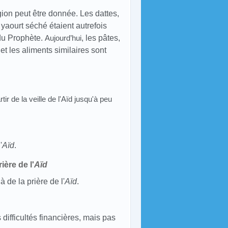
gion peut être donnée. Les dattes,
le yaourt séché étaient autrefois
du Prophète.
Aujourd’hui
, les pâtes,
 et les aliments similaires sont
 de la veille de l'Aïd jusqu'à peu
'
Aïd
.
ère de l'
Aïd
 de la prière de l'
Aïd
.
ifficultés financières, mais pas