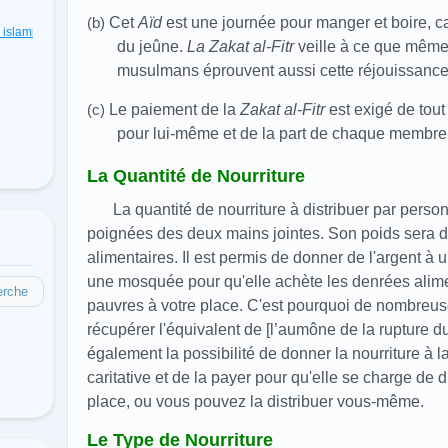
(b)
Cet
Aïd
est une journée pour manger et boire, c
s islamiques
(48)
du jeûne.
La Zakat al-Fitr
veille à ce que même
musulmans éprouvent aussi cette réjouissance
(c)
Le paiement de la
Zakat al-Fitr
est exigé de to
pour lui-même et de la part de chaque membre 
La Quantité de Nourriture
La quantité de nourriture à distribuer par perso
poignées des deux mains jointes. Son poids sera di
alimentaires. Il est permis de donner de l'argent à 
une mosquée pour qu'elle achète les denrées alimen
erche
pauvres à votre place. C'est pourquoi de nombre
récupérer l'équivalent de [l’aumône de la rupture d
également la possibilité de donner la nourriture à
caritative et de la payer pour qu'elle se charge de di
place, ou vous pouvez la distribuer vous-même.
Le Type de Nourriture