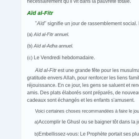
nécessairement qu'il vit
dans la pauvreté totale
.
Aïd al-Fitr
"
Aïd
" signifie un jour de rassemblement social. E
(a)
Aïd al-Fitr annuel.
(b)
Aïd al-Adha annuel.
(c)
Le Vendredi hebdomadaire.
Aïd al-Fitr
est une grande fête pour les musulm
gratitude envers Allah, pour renforcer les liens fami
réjouissance. En ce jour, les gens se saluent et rend
amis. Des plats élaborés sont préparés, de nouvea
cadeaux sont échangés et les enfants s'amusent.
Voici certaines choses recommandées à faire le jour
a)
Accomplir le Ghusl ou se baigner tôt dans la 
b)
Embellissez-vous: Le Prophète portait ses plu