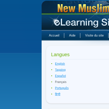
Accueil
Aide
Visite du site
Langues
English
Tagalog
Español
Français
Português
हिन्दी