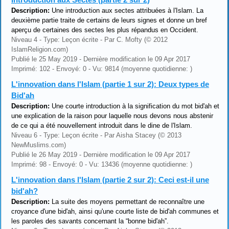
Description:
Une introduction aux sectes attribuées à l'Islam. La
deuxième partie traite de certains de leurs signes et donne un bref
aperçu de certaines des sectes les plus répandus en Occident.
Niveau 4 - Type: Leçon écrite - Par C. Mofty (© 2012
IslamReligion.com)
Publié le 25 May 2019 - Dernière modification le 09 Apr 2017
Imprimé: 102 - Envoyé: 0 - Vu: 9814 (moyenne quotidienne: )
L'innovation dans l'Islam (partie 1 sur 2): Deux types de
Bid'ah
Description:
Une courte introduction à la signification du mot bid'ah et
une explication de la raison pour laquelle nous devons nous abstenir
de ce qui a été nouvellement introduit dans le dine de l'Islam.
Niveau 6 - Type: Leçon écrite - Par Aisha Stacey (© 2013
NewMuslims.com)
Publié le 26 May 2019 - Dernière modification le 09 Apr 2017
Imprimé: 98 - Envoyé: 0 - Vu: 13436 (moyenne quotidienne: )
L'innovation dans l'Islam (partie 2 sur 2): Ceci est-il une
bid'ah?
Description:
La suite des moyens permettant de reconnaître une
croyance d'une bid'ah, ainsi qu'une courte liste de bid'ah communes et
les paroles des savants concernant la “bonne bid'ah”.