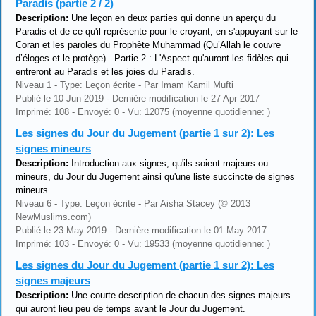
Paradis (partie 2 / 2)
Description:
Une leçon en deux parties qui donne un aperçu du
Paradis et de ce qu'il représente pour le croyant, en s'appuyant sur le
Coran et les paroles du Prophète Muhammad (Qu’Allah le couvre
d’éloges et le protège) . Partie 2 : L'Aspect qu'auront les fidèles qui
entreront au Paradis et les joies du Paradis.
Niveau 1 - Type: Leçon écrite - Par Imam Kamil Mufti
Publié le 10 Jun 2019 - Dernière modification le 27 Apr 2017
Imprimé: 108 - Envoyé: 0 - Vu: 12075 (moyenne quotidienne: )
Les signes du Jour du Jugement (partie 1 sur 2): Les
signes mineurs
Description:
Introduction aux signes, qu'ils soient majeurs ou
mineurs, du Jour du Jugement ainsi qu'une liste succincte de signes
mineurs.
Niveau 6 - Type: Leçon écrite - Par Aisha Stacey (© 2013
NewMuslims.com)
Publié le 23 May 2019 - Dernière modification le 01 May 2017
Imprimé: 103 - Envoyé: 0 - Vu: 19533 (moyenne quotidienne: )
Les signes du Jour du Jugement (partie 1 sur 2): Les
signes majeurs
Description:
Une courte description de chacun des signes majeurs
qui auront lieu peu de temps avant le Jour du Jugement.