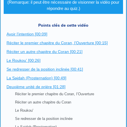
(Remarque: il peut être nécessaire de visionner la vidéo pour
répondre au quiz.)
Points clés de cette vidéo
Avoir l’intention [00:09]
Réciter le premier chapitre du Coran, l’Ouverture [00:15]
Réciter un autre chapitre du Coran [00:21]
Le Roukou' [00:26]
Se redresser de la position inclinée [00:41]
La Sajdah (Prosternation) [00:49]
Deuxième unité de prière [01:28]
Réciter le premier chapitre du Coran, l’Ouverture
Réciter un autre chapitre du Coran
Le Roukou'
Se redresser de la position inclinée
La Sajdah (Prosternation)