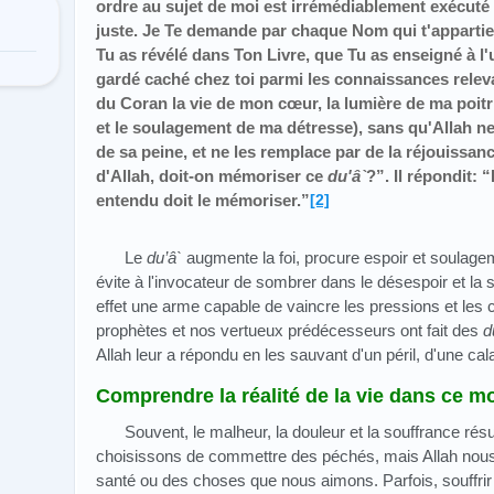
ordre au sujet de moi est irrémédiablement exécuté
juste. Je Te demande par chaque Nom qui t'appartie
Tu as révélé dans Ton Livre, que Tu as enseigné à l
gardé caché chez toi parmi les connaissances releva
du Coran la vie de mon cœur, la lumière de ma poitr
et le soulagement de ma détresse), sans qu'Allah ne 
de sa peine, et ne les remplace par de la réjouiss
d'Allah, doit-on mémoriser ce
du'â`
?”. Il répondit:
entendu doit le mémoriser.”
[2]
Le
du’â`
augmente la foi, procure espoir et soulag
évite à l'invocateur de sombrer dans le désespoir et la 
effet une arme capable de vaincre les pressions et les 
prophètes et nos vertueux prédécesseurs ont fait des
d
Allah leur a répondu en les sauvant d'un péril, d'une cal
Comprendre la réalité de la vie dans ce 
Souvent, le malheur, la douleur et la souffrance ré
choisissons de commettre des péchés, mais Allah nous p
santé ou des choses que nous aimons. Parfois, souffr