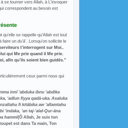
 à se tourner vers Allah, à L'invoquer
qui correspondent au besoin est
résente
 qu'elle se rappelle qu’Allah est tout
à faire un
du'â`
. Lorsqu'on sollicite le
erviteurs t’interrogent sur Moi..
lui qui Me prie quand il Me prie.
i, afin qu’ils soient bien guidés.”
articulièrement ceux parmi nous qui
mma innî ‘abduka ibnu ‘abdika
ka, ‘adlun fiyya qadâ-uka. Asaluka
nzaltahu fi kitâbika aw ‘allamtahu
bi ‘indaka, ‘an taj-’alal-Qur-âna
âba hammî
(Ô Allah, Je suis ton
n toupet est dans Ta main, Ton