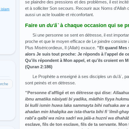
se plaindre des pressions et des problèmes, il est incité
et à solliciter Son secours. Recourir aux Noms d’Allah 
s islamiques
(48)
aussi un acte louable et réconfortant.
Faire un
du'â`
à chaque occasion qui se p
Si une personne se sent en détresse, il est important
proche et que le moyen efficace de Le joindre consiste 
Plus Miséricordieux, Il (Allah) exauce.
“Et quand Mes s
alors Je suis tout proche: Je réponds à l’appel de ce
Qu’ils répondent à Mon appel, et qu’ils croient en Mo
(Quran 2:186)
Le Prophète a enseigné à ses disciples un du'â`, p
sont peinés et en détresse.
erche
“Personne d'affligé et en détresse qui dise:
Allaahu
ibnu amatika nâsiyati bi yadika, mâdhin fiyya hukmu
bi kulli ismin huwa laka sammayta bihi nafsaka aw a
ahadan min khalqika aw ista-tharta bihi fî ‘ilmil-ghay
rabî’a qalbî wa nûra sadrî wa jalâ-a huznî wa dhah
esclave, fils de ton esclave, fils de ta servante. Mo