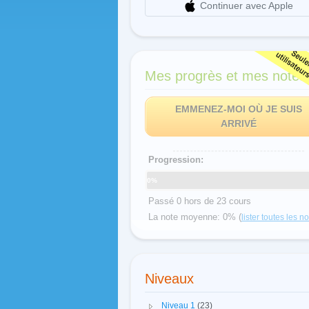
Continuer avec Apple
Mes progrès et mes notes
EMMENEZ-MOI OÙ JE SUIS
ARRIVÉ
Progression:
0%
Passé 0 hors de 23 cours
La note moyenne: 0% (
lister toutes les n
Niveaux
Niveau 1
(23)