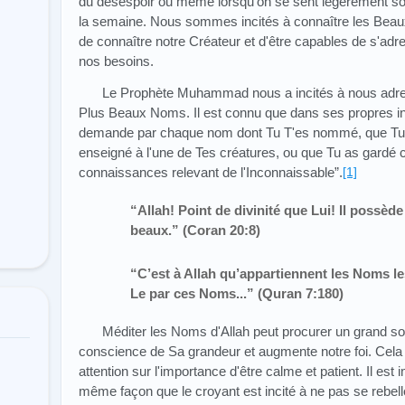
du désespoir ou même lorsqu'on se sent légèrement so
la semaine. Nous sommes incités à connaître les Beau
de connaître notre Créateur et d'être capables de s'adr
nos besoins.
Le Prophète Muhammad nous a incités à nous adres
Plus Beaux Noms. Il est connu que dans ses propres invoc
demande par chaque nom dont Tu T'es nommé, que Tu a
enseigné à l'une de Tes créatures, ou que Tu as gardé 
connaissances relevant de l'Inconnaissable”.
[1]
“Allah! Point de divinité que Lui! Il possèd
beaux.” (Coran 20:8)
“C’est à Allah qu’appartiennent les Noms l
Le par ces Noms...” (Quran 7:180)
Méditer les Noms d'Allah peut procurer un grand so
conscience de Sa grandeur et augmente notre foi. Cela p
attention sur l'importance d'être calme et patient. Il es
même façon que le croyant est incité à ne pas se rebelle