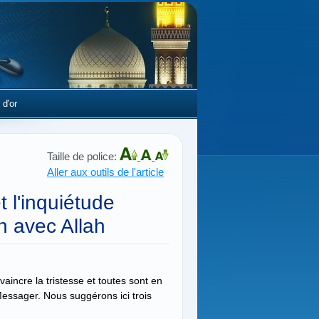
 d'or
Taille de police:
Aller aux outils de l'article
 l'inquiétude
en avec Allah
incre la tristesse et toutes sont en
Messager. Nous suggérons ici trois