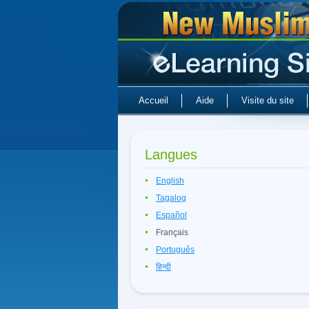
Accueil
Aide
Visite du site
Langues
English
Tagalog
Español
Français
Português
हिन्दी