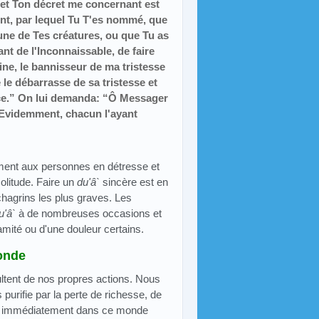
 et Ton décret me concernant est
nt, par lequel Tu T'es nommé, que
'une de Tes créatures, ou que Tu as
nt de l'Inconnaissable, de faire
ine, le bannisseur de ma tristesse
le débarrasse de sa tristesse et
ance.” On lui demanda: “Ô Messager
 “Evidemment, chacun l'ayant
ement aux personnes en détresse et
solitude. Faire un
du'â`
sincère est en
chagrins les plus graves. Les
u'â`
à de nombreuses occasions et
amité ou d'une douleur certains.
monde
sultent de nos propres actions. Nous
urifie par la perte de richesse, de
ir immédiatement dans ce monde