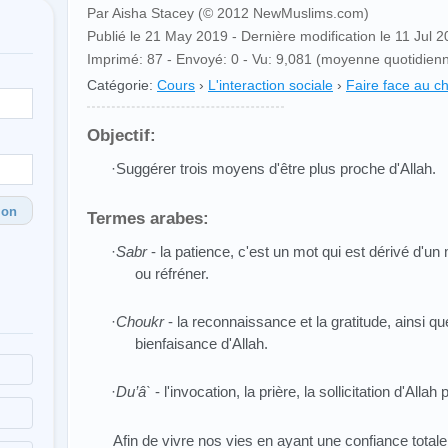
Par Aisha Stacey (© 2012 NewMuslims.com)
Publié le 21 May 2019 - Dernière modification le 11 Jul 
Imprimé: 87 - Envoyé: 0 - Vu: 9,081 (moyenne quotidienn
Catégorie:
Cours
›
L'interaction sociale
›
Faire face au 
Objectif:
·Suggérer trois moyens d'être plus proche d'Allah.
ion
Termes arabes:
·
Sabr
- la patience, c'est un mot qui est dérivé d'un m
ou réfréner.
·
Choukr
- la reconnaissance et la gratitude, ainsi que
bienfaisance d'Allah.
·
Du’â`
- l'invocation, la prière, la sollicitation d'All
Afin de vivre nos vies en ayant une confiance totale 