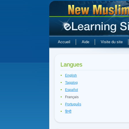
Accueil
Aide
Visite du site
Langues
English
Tagalog
Español
Français
Português
हिन्दी