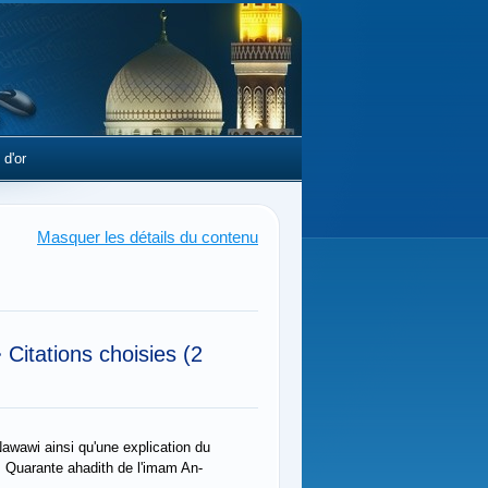
 d'or
Masquer les détails du contenu
>
Citations choisies
(2
awawi ainsi qu'une explication du
es Quarante ahadith de l'imam An-