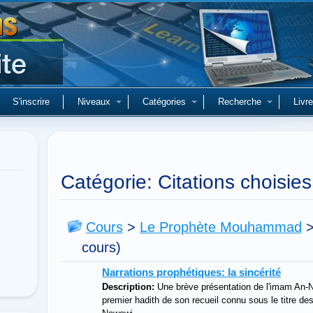
S'inscrire
Niveaux
Catégories
Recherche
Livre
Catégorie: Citations choisies
Cours
>
Le Prophète Mouhammad
cours)
Narrations prophétiques: la sincérité
Description:
Une brève présentation de l'imam An-N
premier hadith de son recueil connu sous le titre d