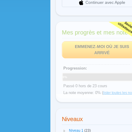
Continuer avec Apple
Mes progrès et mes notes
EMMENEZ-MOI OÙ JE SUIS
ARRIVÉ
Progression:
0%
Passé 0 hors de 23 cours
La note moyenne: 0% (
lister toutes les n
Niveaux
Niveau 1
(23)