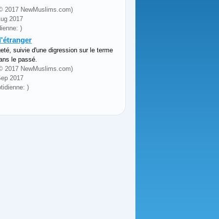
y (© 2017 NewMuslims.com)
 Aug 2017
ienne: )
'étranger
eté, suivie d'une digression sur le terme
dans le passé.
y (© 2017 NewMuslims.com)
 Sep 2017
idienne: )