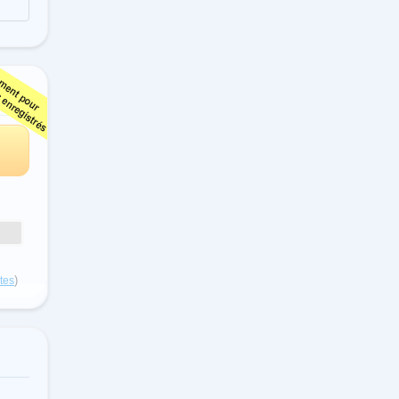
)
otes